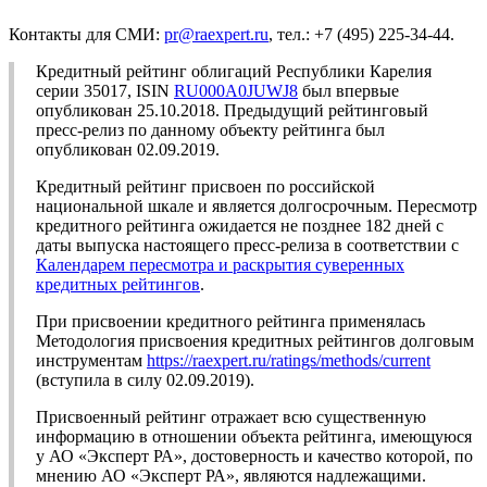
Контакты для СМИ:
pr@raexpert.ru
, тел.: +7 (495) 225-34-44.
Кредитный рейтинг облигаций Республики Карелия
серии 35017, ISIN
RU000A0JUWJ8
был впервые
опубликован 25.10.2018. Предыдущий рейтинговый
пресс-релиз по данному объекту рейтинга был
опубликован 02.09.2019.
Кредитный рейтинг присвоен по российской
национальной шкале и является долгосрочным. Пересмотр
кредитного рейтинга ожидается не позднее 182 дней с
даты выпуска настоящего пресс-релиза в соответствии с
Календарем пересмотра и раскрытия суверенных
кредитных рейтингов
.
При присвоении кредитного рейтинга применялась
Методология присвоения кредитных рейтингов долговым
инструментам
https://raexpert.ru/ratings/methods/current
(вступила в силу 02.09.2019).
Присвоенный рейтинг отражает всю существенную
информацию в отношении объекта рейтинга, имеющуюся
у АО «Эксперт РА», достоверность и качество которой, по
мнению АО «Эксперт РА», являются надлежащими.