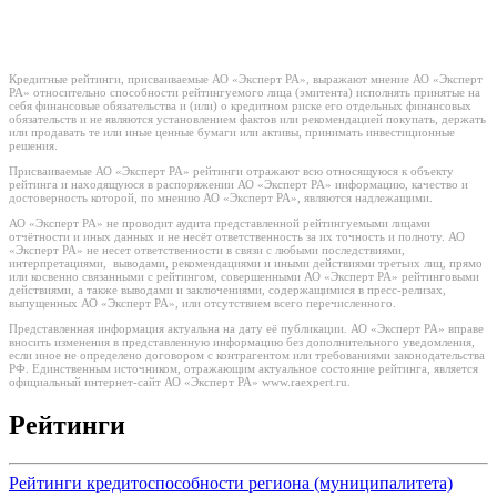
Кредитные рейтинги, присваиваемые АО «Эксперт РА», выражают мнение АО «Эксперт
РА» относительно способности рейтингуемого лица (эмитента) исполнять принятые на
себя финансовые обязательства и (или) о кредитном риске его отдельных финансовых
обязательств и не являются установлением фактов или рекомендацией покупать, держать
или продавать те или иные ценные бумаги или активы, принимать инвестиционные
решения.
Присваиваемые АО «Эксперт РА» рейтинги отражают всю относящуюся к объекту
рейтинга и находящуюся в распоряжении АО «Эксперт РА» информацию, качество и
достоверность которой, по мнению АО «Эксперт РА», являются надлежащими.
АО «Эксперт РА» не проводит аудита представленной рейтингуемыми лицами
отчётности и иных данных и не несёт ответственность за их точность и полноту. АО
«Эксперт РА» не несет ответственности в связи с любыми последствиями,
интерпретациями, выводами, рекомендациями и иными действиями третьих лиц, прямо
или косвенно связанными с рейтингом, совершенными АО «Эксперт РА» рейтинговыми
действиями, а также выводами и заключениями, содержащимися в пресс-релизах,
выпущенных АО «Эксперт РА», или отсутствием всего перечисленного.
Представленная информация актуальна на дату её публикации. АО «Эксперт РА» вправе
вносить изменения в представленную информацию без дополнительного уведомления,
если иное не определено договором с контрагентом или требованиями законодательства
РФ. Единственным источником, отражающим актуальное состояние рейтинга, является
официальный интернет-сайт АО «Эксперт РА» www.raexpert.ru.
Рейтинги
Рейтинги кредитоспособности региона (муниципалитета)