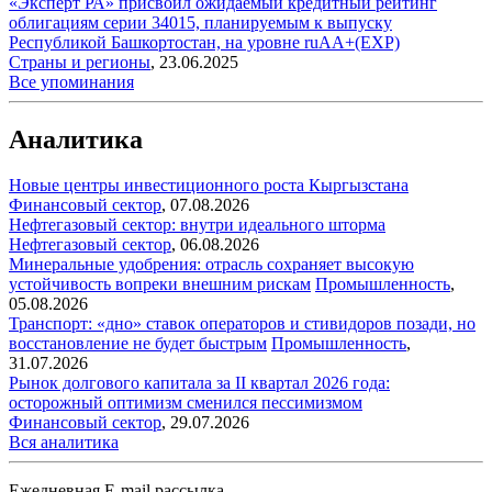
«Эксперт РА» присвоил ожидаемый кредитный рейтинг
облигациям серии 34015, планируемым к выпуску
Республикой Башкортостан, на уровне ruAA+(EXP)
Страны и регионы
,
23.06.2025
Все упоминания
Аналитика
Новые центры инвестиционного роста Кыргызстана
Финансовый сектор
,
07.08.2026
Нефтегазовый сектор: внутри идеального шторма
Нефтегазовый сектор
,
06.08.2026
Минеральные удобрения: отрасль сохраняет высокую
устойчивость вопреки внешним рискам
Промышленность
,
05.08.2026
Транспорт: «дно» ставок операторов и стивидоров позади, но
восстановление не будет быстрым
Промышленность
,
31.07.2026
Рынок долгового капитала за II квартал 2026 года:
осторожный оптимизм сменился пессимизмом
Финансовый сектор
,
29.07.2026
Вся аналитика
Ежедневная E-mail рассылка