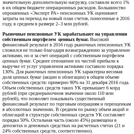
значительную дополнительную нагрузку, составили всего 1%
в их общем бюджете операционных расходов. Большинство
опрошенных «Эксперт РА» пенсионных УК оценивают
затраты на переход на новый план счетов, понесенные в 2016
году, в среднем в размере 2–3 млн рублей.
Рыночные пенсионные УК зарабатывают на управлении
собственным портфелем ценных бумаг.
Высокий
финансовый результат в 2016 году рыночных пенсионных УК
сложился не только благодаря вознаграждению за управление
активами, но и за счет операций с собственным портфелем
ценных бумаг. Среднее отношение их чистой прибыли к
выручке от услуг управления активами составило порядка
130%. Для рыночных пенсионных УК характерна весомая
доля ценных бумаг (акции и облигации) в общем объеме
собственных средств: примерно 90% на 31 декабря 2016 года.
Объем собственных средств таких УК превышает 6 млрд
рублей (при среднерыночном значении около 110 млн
рублей), что позволяет показывать существенный
финансовый результат по торговым операциям и переоценкам
в абсолютных значениях. В среднем по рынку объем акций и
облигаций в структуре собственных средств УК составляет
порядка 50%. Остальная часть (около 45%) размещена в
депозитах и денежных средствах на расчетных счетах (21 и
24% собственных средств, соответственно).