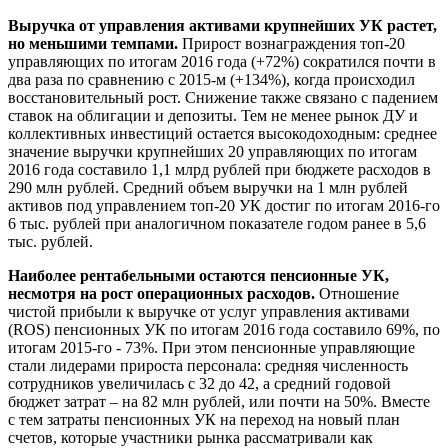
Выручка от управления активами крупнейших УК растет,
но меньшими темпами.
Прирост вознаграждения топ-20
управляющих по итогам 2016 года (+72%) сократился почти в
два раза по сравнению с 2015-м (+134%), когда происходил
восстановительный рост. Снижение также связано с падением
ставок на облигации и депозиты. Тем не менее рынок ДУ и
коллективных инвестиций остается высокодоходным: среднее
значение выручки крупнейших 20 управляющих по итогам
2016 года составило 1,1 млрд рублей при бюджете расходов в
290 млн рублей. Средний объем выручки на 1 млн рублей
активов под управлением топ-20 УК достиг по итогам 2016-го
6 тыс. рублей при аналогичном показателе годом ранее в 5,6
тыс. рублей.
Наиболее рентабельными остаются пенсионные УК,
несмотря на рост операционных расходов.
Отношение
чистой прибыли к выручке от услуг управления активами
(ROS) пенсионных УК по итогам 2016 года составило 69%, по
итогам 2015-го - 73%. При этом пенсионные управляющие
стали лидерами прироста персонала: средняя численность
сотрудников увеличилась с 32 до 42, а средний годовой
бюджет затрат – на 82 млн рублей, или почти на 50%. Вместе
с тем затраты пенсионных УК на переход на новый план
счетов, которые участники рынка рассматривали как