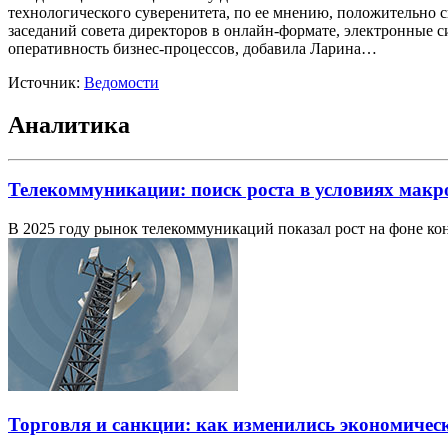
технологического суверенитета, по ее мнению, положительно 
заседаний совета директоров в онлайн-формате, электронные 
оперативность бизнес-процессов, добавила Ларина…
Источник:
Ведомости
Аналитика
Телекоммуникации: поиск роста в условиях макр
В 2025 году рынок телекоммуникаций показал рост на фоне ко
Торговля и санкции: как изменились экономичес