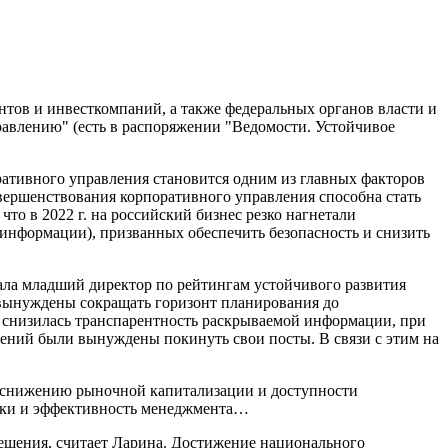
ов и инвесткомпаний, а также федеральных органов власти и
авлению" (есть в распоряжении "Ведомости. Устойчивое
ативного управления становится одним из главных факторов
овершенствования корпоративного управления способна стать
то в 2022 г. на российский бизнес резко нагнетали
 информации), призванных обеспечить безопасность и снизить
зала младший директор по рейтингам устойчивого развития
 вынуждены сокращать горизонт планирования до
о снизилась транспарентность раскрываемой информации, при
ений были вынуждены покинуть свои посты. В связи с этим на
к снижению рыночной капитализации и доступности
риски и эффективность менеджмента…
щения, считает Ларина. Достижение национального