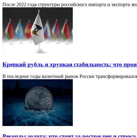
После 2022 года структуры российского импорта и экспорта з
Крепкий рубль и хрупкая стабильность: что про
В последние годы валютный рынок России трансформировался
Рекорды золота: что стоит за ростом цен и спроса