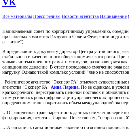
VK
Все материалы
Пресс-релизы
Новости агентства
Наше мнение
Национальный совет по корпоративному управлению, объедин
профильных комитетов Госдумы и Совета Федерации подготови
развитие").
В предисловии к документу директор Центра устойчивого раз
стабильного и качественного общеэкономического роста. При э
только система внешних рамок и стимулов, развивающаяся как н
санкционное давление. В ответ последовало смягчение ряда ре
нагрузку. Однако такой комплекс условий "явно не способство
..Рейтинговое агентство "Эксперт РА" отмечает существенные
агентства "Эксперт РА"
Анна Ларина
. По ее оценкам, в усло
краткосрочного, перестраивать цепочки поставок и обновлят
этом усилилась роль цифровизации управленческих процессов.
определенном этапе сократились объем международной экспер
…Ограниченная транспарентность данных снижает доверие пот
фондирования, отметила Ларина. По ее словам, "непрозрачный
…Адаптация к санкционному давлению позитивно повлияла на