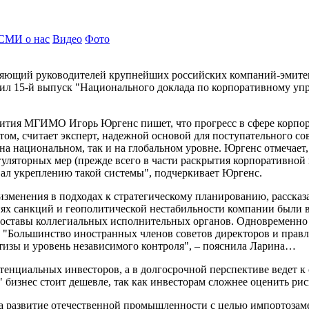
СМИ о нас
Видео
Фото
яющий руководителей крупнейших российских компаний-эмитент
л 15-й выпуск "Национального доклада по корпоративному упр
вития МГИМО Игорь Юргенс пишет, что прогресс в сфере корпор
том, считает эксперт, надежной основой для поступательного с
а национальном, так и на глобальном уровне. Юргенс отмечает, ч
гуляторных мер (прежде всего в части раскрытия корпоративной
вал укреплению такой системы", подчеркивает Юргенс.
 изменения в подходах к стратегическому планированию, расска
виях санкций и геополитической нестабильности компании были
ь составы коллегиальных исполнительных органов. Одновременн
 "Большинство иностранных членов советов директоров и правл
тизы и уровень независимого контроля", – пояснила Ларина…
енциальных инвесторов, а в долгосрочной перспективе ведет 
" бизнес стоит дешевле, так как инвесторам сложнее оценить 
 развитие отечественной промышленности с целью импортозаме