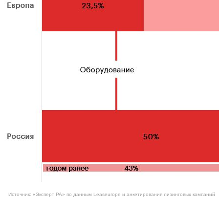
Источник: «Эксперт РА» по данным Leaseurope и анкетирования лизинговых компаний