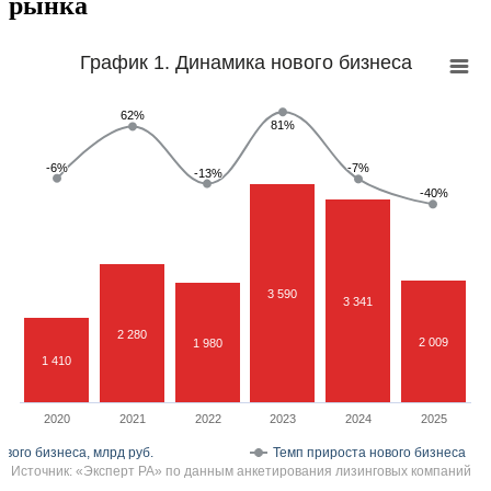
рынка
График 1. Динамика нового бизнеса
62%
62%
81%
81%
-6%
-6%
-7%
-7%
-13%
-13%
-40%
-40%
3 590
3 341
2 280
2 009
1 980
1 410
2020
2021
2022
2023
2024
2025
вого бизнеса, млрд руб.
Темп прироста нового бизнеса
Источник: «Эксперт РА» по данным анкетирования лизинговых компаний