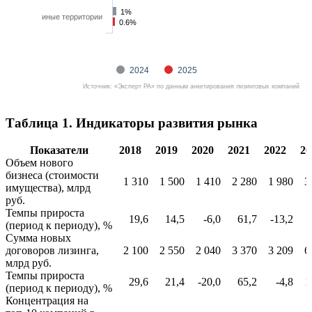
1%
1%
иные территории
0.6%
0.6%
2024
2025
Источник: «Эксперт РА» по данным анкетирования лизинговых компаний
Таблица 1. Индикаторы развития рынка
Показатели
2018
2019
2020
2021
2022
20
Объем нового
бизнеса (стоимости
1 310
1 500
1 410
2 280
1 980
3
имущества), млрд
руб.
Темпы прироста
19,6
14,5
-6,0
61,7
-13,2
(период к периоду), %
Сумма новых
договоров лизинга,
2 100
2 550
2 040
3 370
3 209
6
млрд руб.
Темпы прироста
29,6
21,4
-20,0
65,2
-4,8
1
(период к периоду), %
Концентрация на