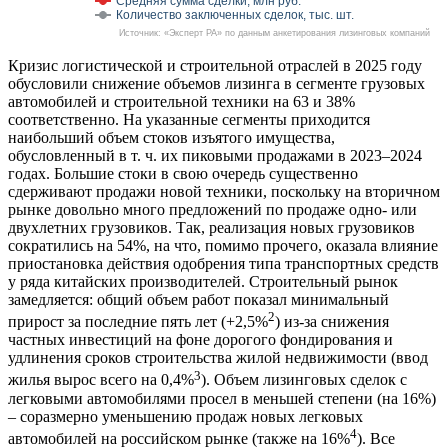
Средняя сумма сделки, млн руб.
Количество заключенных сделок, тыс. шт.
Источник: «Эксперт РА» по данным анкетирования лизинговых компаний
Кризис логистической и строительной отраслей в 2025 году
обусловили снижение объемов лизинга в сегменте грузовых
автомобилей и строительной техники на 63 и 38%
соответственно. На указанные сегменты приходится
наибольший объем стоков изъятого имущества,
обусловленный в т. ч. их пиковыми продажами в 2023–2024
годах. Большие стоки в свою очередь существенно
сдерживают продажи новой техники, поскольку на вторичном
рынке довольно много предложений по продаже одно- или
двухлетних грузовиков. Так, реализация новых грузовиков
сократились на 54%, на что, помимо прочего, оказала влияние
приостановка действия одобрения типа транспортных средств
у ряда китайских производителей. Строительный рынок
замедляется: общий объем работ показал минимальный
2
прирост за последние пять лет (+2,5%
) из-за снижения
частных инвестиций на фоне дорогого фондирования и
удлинения сроков строительства жилой недвижимости (ввод
3
жилья вырос всего на 0,4%
). Объем лизинговых сделок с
легковыми автомобилями просел в меньшей степени (на 16%)
– соразмерно уменьшению продаж новых легковых
4
автомобилей на российском рынке (также на 16%
). Все