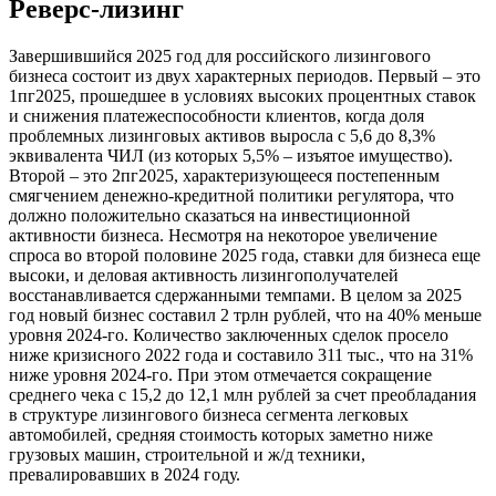
Реверс-лизинг
Завершившийся 2025 год для российского лизингового
бизнеса состоит из двух характерных периодов. Первый – это
1пг2025, прошедшее в условиях высоких процентных ставок
и снижения платежеспособности клиентов, когда доля
проблемных лизинговых активов выросла с 5,6 до 8,3%
эквивалента ЧИЛ (из которых 5,5% – изъятое имущество).
Второй – это 2пг2025, характеризующееся постепенным
смягчением денежно-кредитной политики регулятора, что
должно положительно сказаться на инвестиционной
активности бизнеса. Несмотря на некоторое увеличение
спроса во второй половине 2025 года, ставки для бизнеса еще
высоки, и деловая активность лизингополучателей
восстанавливается сдержанными темпами. В целом за 2025
год новый бизнес составил 2 трлн рублей, что на 40% меньше
уровня 2024-го. Количество заключенных сделок просело
ниже кризисного 2022 года и составило 311 тыс., что на 31%
ниже уровня 2024-го. При этом отмечается сокращение
среднего чека с 15,2 до 12,1 млн рублей за счет преобладания
в структуре лизингового бизнеса сегмента легковых
автомобилей, средняя стоимость которых заметно ниже
грузовых машин, строительной и ж/д техники,
превалировавших в 2024 году.