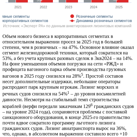
2021
2022
2023
2024
2025
тивные сегменты
Розничные сегменты
а корпоративных сегментов
Динамика розничных сегментов
Источник: «Эксперт РА» по данным анкетирования лизинговых компаний
Объем нового бизнеса в корпоративных сегментах в
относительном выражении просел за 2025 год в большей
степени, чем в розничных – на 47%. Основное влияние оказал
сегмент железнодорожной техники, который сократился на
53%, а без учета крупных разовых сделок в 3кв2024 – на 14%.
На фоне уменьшения объемов погрузки на сети «РЖД» и
профицита вагонного парка объем производства грузовых
5
вагонов в 2025 году снизился на 28%
. Простой составов
несет дополнительные издержки, небольшие операторы
распродают парк крупным игрокам. Лизинг морских и
1
речных судов снизился на 54%
– до уровня восьмилетней
давности. Несмотря на стабильный темп строительства
6
кораблей (верфи передали заказчикам 129
гражданских судов
– на уровне 2024 года), сохраняются проблемы с поставкой
санкционного оборудования, в конце 2025-го правительство
почти вдвое сократило программу льготного лизинга
гражданских судов. Лизинг авиатранспорта вырос на 36%,
что, однако, в абсолютном выражении составило всего +10