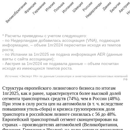
* Расчеты приведены с учетом следующего:
- по Нидерландам добавилась ассоциация (VNA), подающая
информацию, – объем 1пг2024 пересчитан исходя из темпов
роста;
- по Испании за 1пг2025 не подана информация AER (данные
взяты с сайта ассоциации);
- Австрия за 1пг2024 не подавала данные – объем посчитан
исходя из имеющихся темпов роста.
Источник: «Эксперт РА» по данным Leaseurope и анкетирования лизинговых компаний
РФ
Структура европейского лизингового бизнеса по итогам
1пг2025, как и ранее, характеризуется более высокой долей
сегмента транспортных средств (74%), чем в России (48%).
При этом в силу роста цен на автомобили (в т. ч. вследствие
повышения утиль-сбора) и кризиса грузоперевозок доля
транспорта в российском лизинге снизилась с 56 до 48%.
Европейский транспортный сегмент сконцентрирован на
странах – производителях автомобилей (Великобритания,
Франция, Германия и Италия), на долю которых приходится