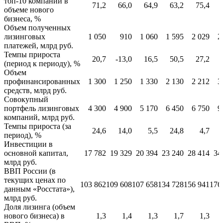
топ-10 компаний в
71,2
66,0
64,9
63,2
75,4
объеме нового
бизнеса, %
Объем полученных
лизинговых
1 050
910
1 060
1 595
2 029
2
платежей, млрд руб.
Темпы прироста
20,7
-13,0
16,5
50,5
27,2
(период к периоду), %
Объем
профинансированных
1 300
1 250
1 330
2 130
2 212
3
средств, млрд руб.
Совокупный
портфель лизинговых
4 300
4 900
5 170
6 450
6 750
9
компаний, млрд руб.
Темпы прироста (за
24,6
14,0
5,5
24,8
4,7
период), %
Инвестиции в
основной капитал,
17 782
19 329
20 394
23 240
28 414
34
млрд руб.
ВВП России (в
текущих ценах по
103 862
109 608
107 658
134 728
156 941
176
данным «Росстата»),
млрд руб.
Доля лизинга (объем
нового бизнеса) в
1,3
1,4
1,3
1,7
1,3