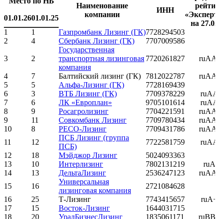
Место по НБ
Наименование
рейти
ИНН
компании
«Эксперт
01.01.26
01.01.25
на 27.02
1
1
Газпромбанк Лизинг (ГК)
7728294503
2
4
Сбербанк Лизинг (ГК)
7707009586
Государственная
3
2
транспортная лизинговая
7720261827
ruAA
компания
4
7
Балтийский лизинг (ГК)
7812022787
ruAA
5
5
Альфа-Лизинг (ГК)
7728169439
6
3
ВТБ Лизинг (ГК)
7709378229
ruAA
7
6
ЛК «Европлан»
9705101614
ruAA
8
9
Росагролизинг
7704221591
ruAA
9
11
Совкомбанк Лизинг
7709780434
ruAA
10
8
РЕСО-Лизинг
7709431786
ruAA
ПСБ Лизинг (группа
11
12
7722581759
ruAA
ПСБ)
12
18
Мэйджор Лизинг
5024093363
13
10
Интерлизинг
7802131219
ruA
14
13
ДельтаЛизинг
2536247123
ruAA
Универсальная
15
16
2721084628
лизинговая компания
16
25
Т-Лизинг
7743415657
ruA+
17
15
Восток-Лизинг
1644031715
18
20
УралБизнесЛизинг
1835061171
ruBB