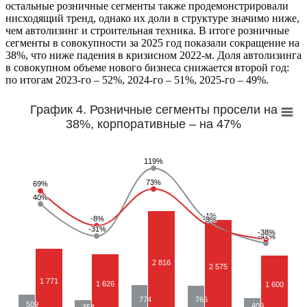
остальные розничные сегменты также продемонстрировали
нисходящий тренд, однако их доли в структуре значимо ниже,
чем автолизинг и строительная техника. В итоге розничные
сегменты в совокупности за 2025 год показали сокращение на
38%, что ниже падения в кризисном 2022-м. Доля автолизинга
в совокупном объеме нового бизнеса снижается второй год:
по итогам 2023-го – 52%, 2024-го – 51%, 2025-го – 49%.
График 4. Розничные сегменты просели на
38%, корпоративные – на 47%
119%
119%
73%
73%
69%
69%
40%
40%
-1%
-1%
-8%
-8%
-9%
-9%
-31%
-31%
-38%
-38%
-47%
-47%
2 816
2 575
1 771
1 626
1 600
774
766
509
409
354