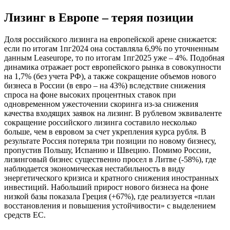
Лизинг в Европе – теряя позиции
Доля российского лизинга на европейской арене снижается:
если по итогам 1пг2024 она составляла 6,9% по уточненным
данным Leaseurope, то по итогам 1пг2025 уже – 4%. Подобная
динамика отражает рост европейского рынка в совокупности
на 1,7% (без учета РФ), а также сокращение объемов нового
бизнеса в России (в евро – на 43%) вследствие снижения
спроса на фоне высоких процентных ставок при
одновременном ужесточении скоринга из-за снижения
качества входящих заявок на лизинг. В рублевом эквиваленте
сокращение российского лизинга составило несколько
больше, чем в евровом за счет укрепления курса рубля. В
результате Россия потеряла три позиции по новому бизнесу,
пропустив Польшу, Испанию и Швецию. Помимо России,
лизинговый бизнес существенно просел в Литве (-58%), где
наблюдается экономическая нестабильность в виду
энергетического кризиса и кратного снижения иностранных
инвестиций. Набольший прирост нового бизнеса на фоне
низкой базы показала Греция (+67%), где реализуется «план
восстановления и повышения устойчивости» с выделением
средств ЕС.