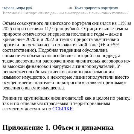
ортфеля, млрд руб.
Темп прироста портфеля
Источник: «Эксперт РА» по данным анкетирования лизинговых компаний
Объем совокупного лизингового портфеля снизился на 11% за
2025 год и составил 11,9 трлн рублей. Отрицательные темпы
прироста отмечаются впервые за последние годы – даже в
кризисные 2020-й и 2022-й темпы прироста значительно
просели, но оставались в положительной зоне (+6 и +5%
соответственно). Подобная тенденция обусловлена
снижением объемов нового бизнеса второй год подряд, а
также досрочными расторжениями лизинговых договоров из-
за высокой финансовой нагрузки лизингополучателей. У
неплатежеспособных клиентов лизинговые компании
изымают имущество, а некоторые лизингополучатели вместо
осуществления платежей по возросшим ставкам принимают
решения о выкупе имущества.
Рэнкинги крупнейших лизингодателей как в целом по рынку,
так и по отдельным отраслевым и территориальным
сегментам доступны по
ССЫЛКЕ
.
Приложение 1. Объем и динамика