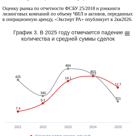
Оценку рынка по отчетности ФСБУ 25/2018 и рэнкинги
лизинговых компаний по объему ЧИЛ и активов, переданных
в операционную аренду, «Эксперт РА» опубликует в 2кв2026.
График 3. В 2025 году отмечается падение
количества и средней суммы сделок
484
484
453
453
15.2
15.2
425
425
14.1
14.1
12.7
12.7
340
340
311
311
9.2
9.2
7.4
7.4
2021
2022
2023
2024
2025