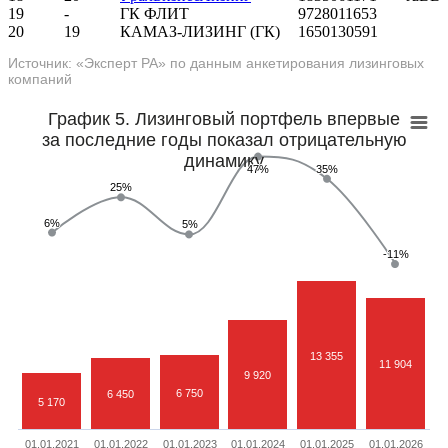
19
-
ГК ФЛИТ
9728011653
20
19
КАМАЗ-ЛИЗИНГ (ГК)
1650130591
Источник: «Эксперт РА» по данным анкетирования лизинговых
компаний
График 5. Лизинговый портфель впервые
за последние годы показал отрицательную
динамику
47%
47%
35%
35%
25%
25%
6%
6%
5%
5%
-11%
-11%
13 355
11 904
9 920
6 750
6 450
5 170
01.01.2021
01.01.2022
01.01.2023
01.01.2024
01.01.2025
01.01.2026