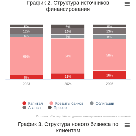
График 2. Структура источников
финансирования
5%
6%
5%
12%
13%
12%
6%
7%
8%
58%
64%
69%
16%
11%
8%
2023
2024
2025
Капитал
Кредиты банков
Облигации
Авансы
Прочее
Источник: «Эксперт РА» по данным анкетирования лизинговых компаний
График 3. Структура нового бизнеса по
клиентам