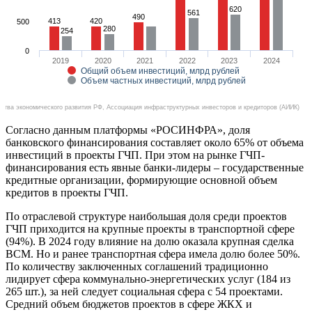
620
561
490
413
420
500
280
254
0
2019
2020
2021
2022
2023
2024
Общий объем инвестиций, млрд рублей
Объем частных инвестиций, млрд рублей
ства экономического развития РФ, Ассоциация инфраструктурных инвесторов и кредиторов (АИИК)
Согласно данным платформы «РОСИНФРА», доля
банковского финансирования составляет около 65% от объема
инвестиций в проекты ГЧП. При этом на рынке ГЧП-
финансирования есть явные банки-лидеры – государственные
кредитные организации, формирующие основной объем
кредитов в проекты ГЧП.
По отраслевой структуре наибольшая доля среди проектов
ГЧП приходится на крупные проекты в транспортной сфере
(94%). В 2024 году влияние на долю оказала крупная сделка
ВСМ. Но и ранее транспортная сфера имела долю более 50%.
По количеству заключенных соглашений традиционно
лидирует сфера коммунально-энергетических услуг (184 из
265 шт.), за ней следует социальная сфера с 54 проектами.
Средний объем бюджетов проектов в сфере ЖКХ и