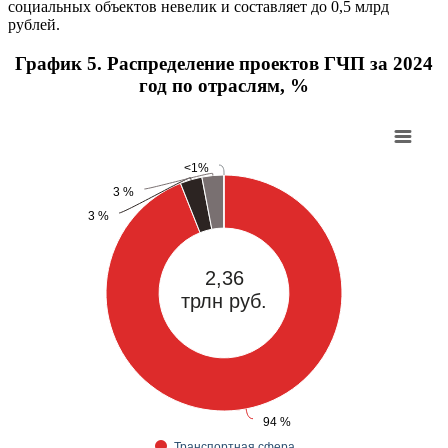
социальных объектов невелик и составляет до 0,5 млрд
рублей.
График 5. Распределение проектов ГЧП за 2024
год по отраслям, %
<1%
<1%
3 %
3 %
3 %
3 %
2,36
трлн руб.
94 %
94 %
Транспортная сфера