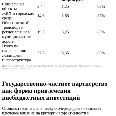
Социальные
3,4
1,25
63%
объекты
ЖКХ и городская
14,6
1,85
87%
среда
Общественный
транспорт и
региональные и
19,5
3,25
83%
муниципальные
дороги
Итого по
направлению
37,6
6,35
83%
Жилищная
инфраструктура
Источник: «Эксперт РА» по данным Минстроя России, Росавтодора, Минтранса России,
«Электронного бюджета»
Государственно-частное партнерство
как форма привлечения
внебюджетных инвестиций
Стоимость капитала, в первую очередь долга оказывает
ключевое влияние на критерии эффективности и