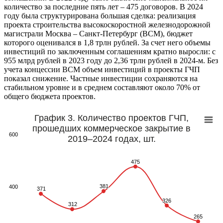
количество за последние пять лет – 475 договоров. В 2024
году была структурирована большая сделка: реализация
проекта строительства высокоскоростной железнодорожной
магистрали Москва – Санкт-Петербург (ВСМ), бюджет
которого оценивался в 1,8 трлн рублей. За счет него объемы
инвестиций по заключенным соглашениям кратно выросли: с
955 млрд рублей в 2023 году до 2,36 трлн рублей в 2024-м. Без
учета концессии ВСМ объем инвестиций в проекты ГЧП
показал снижение. Частные инвестиции сохраняются на
стабильном уровне и в среднем составляют около 70% от
общего бюджета проектов.
График 3. Количество проектов ГЧП,
прошедших коммерческое закрытие в
600
2019–2024 годах, шт.
475
475
381
381
400
371
371
326
326
312
312
265
265