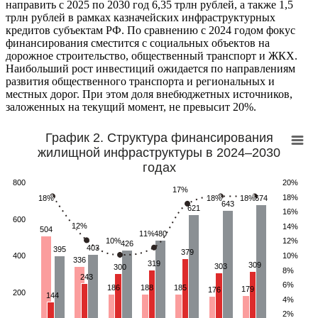
направить с 2025 по 2030 год 6,35 трлн рублей, а также 1,5
трлн рублей в рамках казначейских инфраструктурных
кредитов субъектам РФ. По сравнению с 2024 годом фокус
финансирования сместится с социальных объектов на
дорожное строительство, общественный транспорт и ЖКХ.
Наибольший рост инвестиций ожидается по направлениям
развития общественного транспорта и региональных и
местных дорог. При этом доля внебюджетных источников,
заложенных на текущий момент, не превысит 20%.
График 2. Структура финансирования
жилищной инфраструктуры в 2024–2030
годах
800
20%
17%
17%
18%
18%
18%
18%
18%
18%
18%
674
643
621
16%
600
12%
12%
14%
504
11%
11%
480
10%
10%
12%
426
403
395
379
400
10%
336
319
309
303
300
8%
243
6%
186
188
185
179
176
200
144
4%
2%