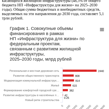
касающихся жилищной инфраструктуры (48,5% от общего
бюджета НП «Инфраструктура для жизни» на 2025–2030
годы). Общая сумма бюджетных и внебюджетных средств,
выделяемых на эти направления до 2030 года, составляет 5,1
трлн рублей.
График 1. Совокупные объемы
финансирования в рамках
НП «Инфраструктура для жизни» по
федеральным проектам,
связанным с развитием жилищной
инфраструктуры,
2025–2030 годы, млрд рублей
Региональная и местная дорожная сеть
2440
2440
Развитие общественного транспорта
808
808
Модернизация коммунальной инфраструк…
814
814
Жильё
615
615
Формирование комфортной городской сре…
382
382
Развитие инфраструктуры в населённых п…
42
42
0.25
0.25
Новый ритм строительства
1000
2500
500
2000
0
1500
3000