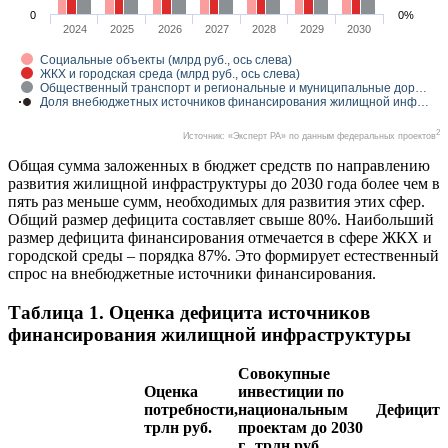
0
0%
2024
2025
2026
2027
2028
2029
2030
Социальные объекты (млрд руб., ось слева)
ЖКХ и городская среда (млрд руб., ось слева)
Общественный транспорт и региональные и муниципальные дор…
Доля внебюджетных источников финансирования жилищной инф…
2
Источник: «Эксперт РА» по данным федеральных проектов
Общая сумма заложенных в бюджет средств по направлению
развития жилищной инфраструктуры до 2030 года более чем в
пять раз меньше сумм, необходимых для развития этих сфер.
Общий размер дефицита составляет свыше 80%. Наибольший
размер дефицита финансирования отмечается в сфере ЖКХ и
городской среды – порядка 87%. Это формирует естественный
спрос на внебюджетные источники финансирования.
Таблица 1. Оценка дефицита источников
финансирования жилищной инфраструктуры
Совокупные
Оценка
инвестиции по
потребности,
национальным
Дефицит
трлн руб.
проектам до 2030
г., трлн руб.