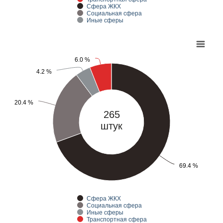
Сфера ЖКХ
Социальная сфера
Иные сферы
6.0 %
6.0 %
4.2 %
4.2 %
20.4 %
20.4 %
265
штук
69.4 %
69.4 %
Сфера ЖКХ
Социальная сфера
Иные сферы
Транспортная сфера