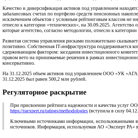
Качество и диверсификация активов под управлением находятс
забалансовых счетах по портфелю средств пенсионных накоплен
исключением объектов с условным рейтинговым классом не ниж
отнесло к категории «технических», на 30.09.2025. Агентство
которые агентство, согласно методологии, отнесло к категории
Развитая система управления рисками положительно сказывает
позитивно. Собственная IT-инфраструктура поддерживается ко
сдерживающим фактором: заседания инвестиционного комитета 
правом вето на принимаемые решения в рамках инвестиционно
консервативно.
На 31.12.2025 объем активов под управлением ООО «УК «АГАН
31.12.2025 был равен 500,2 млн рублей.
Регуляторное раскрытие
При присвоении рейтинга надежности и качества услуг О
https://raexpert.ru/ratings/methodologies
(вступила в силу 04.12.
Ключевыми источниками информации, использованными в 
источников. Информация, используемая АО «Эксперт РА» в 