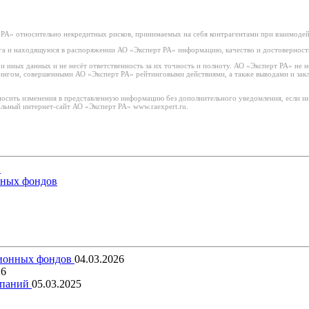
РА» относительно некредитных рисков, принимаемых на себя контрагентами при взаимоде
а и находящуюся в распоряжении АО «Эксперт РА» информацию, качество и достоверност
иных данных и не несёт ответственность за их точность и полноту. АО «Эксперт РА» не н
тингом, совершенными АО «Эксперт РА» рейтинговыми действиями, а также выводами и за
носить изменения в представленную информацию без дополнительного уведомления, если ин
льный интернет-сайт АО «Эксперт РА» www.raexpert.ru.
й
нных фондов
сионных фондов
04.03.2026
26
мпаний
05.03.2025