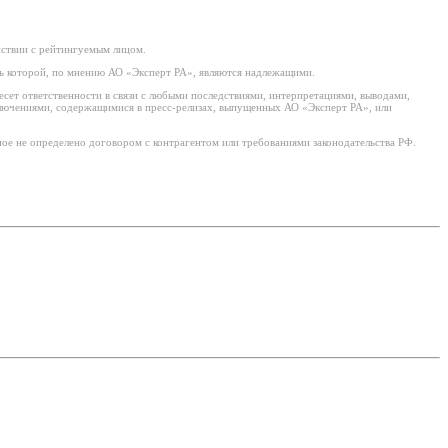
йствии с рейтингуемым лицом.
ь которой, по мнению АО «Эксперт РА», являются надлежащими.
есет ответственности в связи с любыми последствиями, интерпретациями, выводами,
ключениями, содержащимися в пресс-релизах, выпущенных АО «Эксперт РА», или
ое не определено договором с контрагентом или требованиями законодательства РФ.