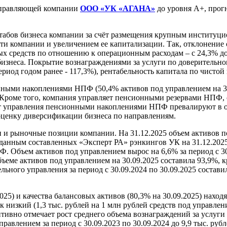
правляющей компании
ООО «УК «АГАНА»
до уровня А+, прогн
бов бизнеса компании за счёт размещения крупным институцио
ти компании и увеличением ее капитализации. Так, отклонение 
нных средств по отношению к операционным расходам – с 24,3% до
бизнеса. Покрытие вознаграждениями за услуги по доверительн
период годом ранее - 117,3%), рентабельность капитала по чисто
ыми накоплениями НПФ (50,4% активов под управлением на 30
 Кроме того, компания управляет пенсионными резервами НПФ,
т управления пенсионными накоплениями НПФ превалируют в об
а оценку диверсификации бизнеса по направлениям.
и рыночные позиции компании. На 31.12.2025 объем активов под
о данным составленных «Эксперт РА» рэнкингов УК на 31.12.2025
 Объем активов под управлением вырос на 6,6% за период с 30.
ъеме активов под управлением на 30.09.2025 составила 93,9%, 
ного управления за период с 30.09.2024 по 30.09.2025 состави
25) и качества балансовых активов (80,3% на 30.09.2025) наход
изкий (1,3 тыс. рублей на 1 млн рублей средств под управление
озитивно отмечает рост среднего объема вознаграждений за услу
равлением за период с 30.09.2023 по 30.09.2024 до 9,9 тыс. рубле