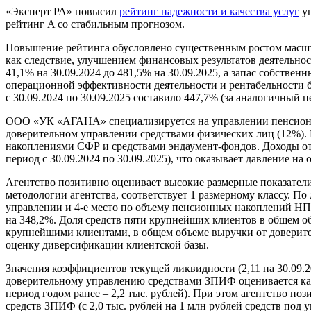
«Эксперт РА» повысил
рейтинг надежности и качества услуг
у
рейтинг A со стабильным прогнозом.
Повышение рейтинга обусловлено существенным ростом масшта
как следствие, улучшением финансовых результатов деятельнос
41,1% на 30.09.2024 до 481,5% на 30.09.2025, а запас собстве
операционной эффективности деятельности и рентабельности 
с 30.09.2024 по 30.09.2025 составило 447,7% (за аналогичный 
ООО «УК «АГАНА» специализируется на управлении пенсионн
доверительном управлении средствами физических лиц (12%).
накоплениями СФР и средствами эндаумент-фондов. Доходы о
период с 30.09.2024 по 30.09.2025), что оказывает давление н
Агентство позитивно оценивает высокие размерные показатели 
методологии агентства, соответствует 1 размерному классу. П
управлении и 4-е место по объему пенсионных накоплений НПФ.
на 348,2%. Доля средств пяти крупнейших клиентов в общем об
крупнейшими клиентами, в общем объеме выручки от доверитель
оценку диверсификации клиентской базы.
Значения коэффициентов текущей ликвидности (2,11 на 30.09.20
доверительному управлению средствами ЗПИФ оценивается как н
период годом ранее – 2,2 тыс. рублей). При этом агентство п
средств ЗПИФ (с 2,0 тыс. рублей на 1 млн рублей средств под уп