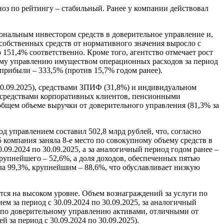
оз по рейтингу – стабильный. Ранее у компании действовал
нальным инвестором средств в доверительное управление и,
собственных средств от нормативного значения выросло с
 151,4% соответственно. Кроме того, агентство отмечает рост
ому управлению имуществом операционных расходов за период
й прибыли – 333,5% (против 15,7% годом ранее).
.09.2025), средствами ЗПИФ (31,8%) и индивидуальном
 средствами корпоративных клиентов, пенсионными
щем объеме выручки от доверительного управления (81,3% за
 управлением составил 502,8 млрд рублей, что, согласно
 компания заняла 8-е место по совокупному объему средств в
09.2024 по 30.09.2025, а за аналогичный период годом ранее –
крупнейшего – 52,6%, а доля доходов, обеспеченных пятью
ла 99,3%, крупнейшим – 88,6%, что обуславливает низкую
ятся на высоком уровне. Объем вознаграждений за услуги по
м за период с 30.09.2024 по 30.09.2025, за аналогичный
ги по доверительному управлению активами, отличными от
й за период с 30.09.2024 по 30.09.2025).