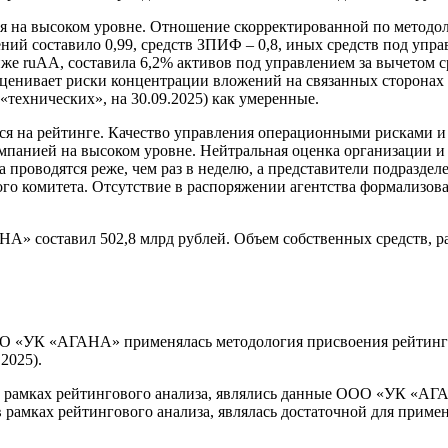
я на высоком уровне. Отношение скорректированной по методоло
ий составило 0,99, средств ЗПИФ – 0,8, иных средств под упра
е ruАА, составила 6,2% активов под управлением за вычетом с
 оценивает риски концентрации вложений на связанных сторонах
 «технических», на 30.09.2025) как умеренные.
ся на рейтинге. Качество управления операционными рисками и
мпанией на высоком уровне. Нейтральная оценка организации и
проводятся реже, чем раз в неделю, а представители подраздел
го комитета. Отсутствие в распоряжении агентства формализов
А» составил 502,8 млрд рублей. Объем собственных средств, р
ОО «УК «АГАНА» применялась методология присвоения рейтинг
2025).
рамках рейтингового анализа, являлись данные ООО «УК «АГА
рамках рейтингового анализа, являлась достаточной для приме