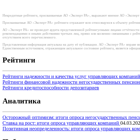
Некредитные рейтинги, присваиваемые АО «Эксперт РА», выражают мнение АО «Эксперт 
Присваиваемые АО «Эксперт РА» рейтинги отражают всю относящуюся к объекту рейтинг
АО «Эксперт РА» не проводит аудита представленной рейтингуемыми лицами отчётности и 
рекомендациями и иными действиями третьих лиц, прямо или косвенно связанными с рей
отсутствием всего перечисленного.
Представленная информация актуальна на дату её публикации. АО «Эксперт РА» вправе в
Единственным источником, отражающим актуальное состояние рейтинга, является официа
Рейтинги
Рейтинги надежности и качества услуг управляющих компани
Рейтинги финансовой надежности негосударственных пенсио
Рейтинги кредитоспособности депозитариев
Аналитика
Осторожный оптимизм: итоги опроса негосударственных пен
Ставка на рост: итоги опроса управляющих компаний
04.03.20
Позитивная неопределенность: итоги опроса управляющих ко