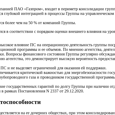
мпанией ПАО «Газпром», входит в периметр консолидации груп
я глубокой интеграцией в процессы Группы на управленческом 
я более чем на 50 % от компаний Группы.
я в соответствии с порядком оценки внешнего влияния на уровн
 высокое влияние ПС на операционную деятельность группы пос
ционной программы и ее объемов. По мнению агентства, деятел
. Вопросы финансового состояния Группы регулярно обсуждаютс
ию агентства, это демонстрирует высокую вероятность предост
м ПС и не выделяет ограничений для оказания ей поддержки.
печивается критической важностью для энергобезопасности гос
рубопроводного газа и проводником государственной программы
твие государственных гарантий по долгу Группы при наличии о
в рамках Постановления N 2337 от 29.12.2020.
итоспособности
ествляется на ее дочерних обществах, при этом консолидирова