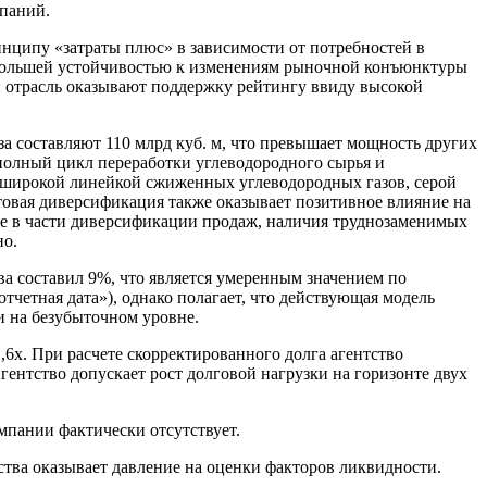
мпаний.
инципу «затраты плюс» в зависимости от потребностей в
 большей устойчивостью к изменениям рыночной конъюнктуры
 в отрасль оказывают поддержку рейтингу ввиду высокой
а составляют 110 млрд куб. м, что превышает мощность других
 полный цикл переработки углеводородного сырья и
 широкой линейкой сжиженных углеводородных газов, серой
товая диверсификация также оказывает позитивное влияние на
пе в части диверсификации продаж, наличия труднозаменимых
но.
ва составил 9%, что является умеренным значением по
отчетная дата»), однако полагает, что действующая модель
и на безубыточном уровне.
,6х.
При расчете скорректированного долга агентство
нтство допускает рост долговой нагрузки на горизонте двух
пании фактически отсутствует.
тва оказывает давление на оценки факторов ликвидности.