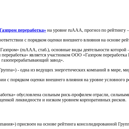
Газпром переработка»
на уровне ruAАA, прогноз по рейтингу 
ответствии с порядком оценки внешнего влияния на основе ре
пром» (ruAAA, стаб.), основные виды деятельности которой – п
 переработка» является участником ООО «Газпром переработка 
й газоперерабатывающий завод».
руппа») - одна из ведущих энергетических компаний в мире, ми
ии с порядком оценки внешнего влияния на уровне условного р
аботка» обусловлена сильным риск-профилем отрасли, сильны
 оценкой ликвидности и низким уровнем корпоративных рисков
мпания») присвоен на основе рейтинга консолидированной Гру