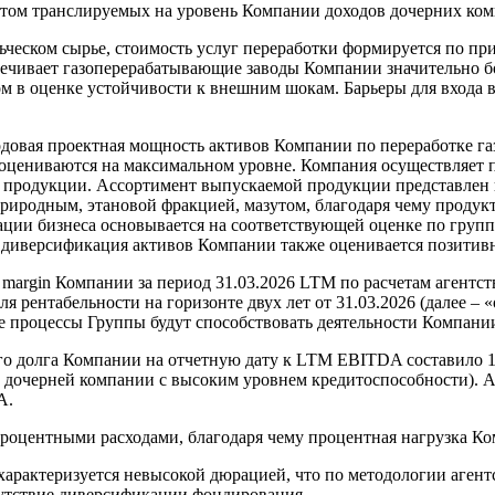
ётом транслируемых на уровень Компании доходов дочерних ко
льческом сырье, стоимость услуг переработки формируется по пр
спечивает газоперерабатывающие заводы Компании значительно
вом в оценке устойчивости к внешним шокам. Барьеры для входа
довая проектная мощность активов Компании по переработке газ
а оцениваются на максимальном уровне. Компания осуществляет
й продукции. Ассортимент выпускаемой продукции представлен
риродным, этановой фракцией, мазутом, благодаря чему продук
ции бизнеса основывается на соответствующей оценке по груп
я диверсификация активов Компании также оценивается позитив
argin Компании за период 31.03.2026 LTM по расчетам агентст
 рентабельности на горизонте двух лет от 31.03.2026 (далее – «
е процессы Группы будут способствовать деятельности Компани
о долга Компании на отчетную дату к LTM EBITDA составило 1
очерней компании с высоким уровнем кредитоспособности). Аге
A.
оцентными расходами, благодаря чему процентная нагрузка Ком
арактеризуется невысокой дюрацией, что по методологии агентс
сутствие диверсификации фондирования.