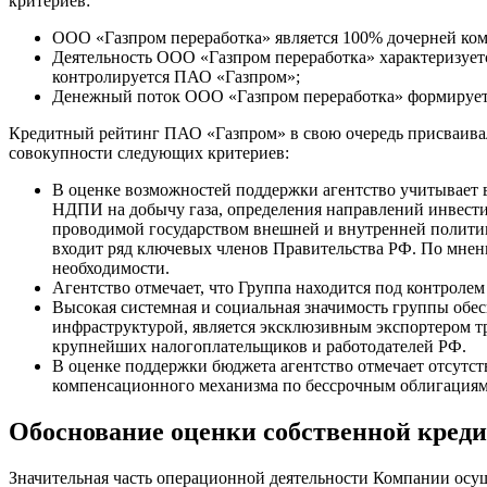
критериев:
ООО «Газпром переработка» является 100% дочерней ко
Деятельность ООО «Газпром переработка» характеризуетс
контролируется ПАО «Газпром»;
Денежный поток ООО «Газпром переработка» формируетс
Кредитный рейтинг ПАО «Газпром» в свою очередь присваивалс
совокупности следующих критериев:
В оценке возможностей поддержки агентство учитывает
НДПИ на добычу газа, определения направлений инвести
проводимой государством внешней и внутренней политики
входит ряд ключевых членов Правительства РФ. По мнен
необходимости.
Агентство отмечает, что Группа находится под контроле
Высокая системная и социальная значимость группы обес
инфраструктурой, является эксклюзивным экспортером т
крупнейших налогоплательщиков и работодателей РФ.
В оценке поддержки бюджета агентство отмечает отсутс
компенсационного механизма по бессрочным облигациям 
Обоснование оценки собственной кред
Значительная часть операционной деятельности Компании осущ