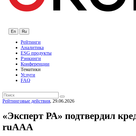
En
Ru
Рейтинги
Аналитика
ESG продукты
Рэнкинги
Конференции
Тематики
Услуги
FAQ
Рейтинговые действия
, 29.06.2026
«Эксперт РА» подтвердил кре
ruAАA