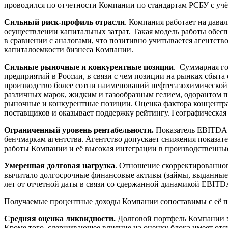
проводился по отчетности Компании по стандартам РСБУ с уч
Сильный риск-профиль отрасли
. Компания работает на дава
осуществлении капитальных затрат. Такая модель работы обе
в сравнении с аналогами, что позитивно учитывается агентст
капиталоемкости бизнеса Компании.
Сильные рыночные и конкурентные позиции
. Суммарная го
предприятий в России, в связи с чем позиции на рынках сбыт
производство более сотни наименований нефтегазохимическо
различных марок, жидким и газообразным гелием, одорантом п
рыночные и конкурентные позиции. Оценка фактора концентра
поставщиков и оказывает поддержку рейтингу. Географическа
Ограниченный уровень рентабельности.
Показатель EBITDA m
бенчмаркам агентства. Агентство допускает снижения показателя
работы Компании и её высокая интеграции в производственны
Умеренная долговая нагрузка
. Отношение скорректированног
вычитало долгосрочные финансовые активы (займы, выданные д
лет от отчетной даты в связи со сдержанной динамикой EBITD
Получаемые процентные доходы Компании сопоставимы с её пр
Средняя оценка ликвидности.
Долговой портфель Компании х
Кроме того, сдерживающее влияние на оценку блока имеет от