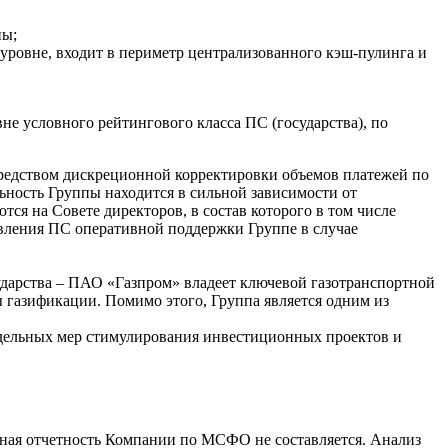
пы;
уровне, входит в периметр централизованного кэш-пулинга и
е условного рейтингового класса ПС (государства), по
редством дискреционной корректировки объемов платежей по
ьность Группы находится в сильной зависимости от
я на Совете директоров, в состав которого в том числе
авления ПС оперативной поддержки Группе в случае
ударства – ПАО «Газпром» владеет ключевой газотранспортной
 газификации. Помимо этого, Группа является одним из
тдельных мер стимулирования инвестиционных проектов и
нная отчетность Компании по МСФО не составляется. Анализ