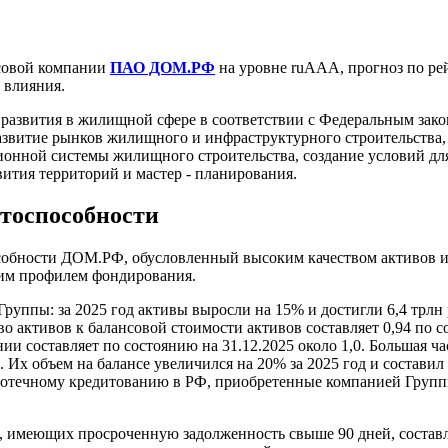
овой компании
ПАО ДОМ.РФ
на уровне ruAAA, прогноз по ре
 влияния.
азвития в жилищной сфере в соответствии с Федеральным зако
развитие рынков жилищного и инфраструктурного строительства,
онной системы жилищного строительства, создание условий для
ития территорий и мастер - планирования.
итоспособности
особности ДОМ.РФ, обусловленный высоким качеством активов 
ким профилем фондирования.
уппы: за 2025 год активы выросли на 15% и достигли 6,4 трлн 
 активов к балансовой стоимости активов составляет 0,94 по с
и составляет по состоянию на 31.12.2025 около 1,0. Большая ча
 объем на балансе увеличился на 20% за 2025 год и составил 
ипотечному кредитованию в РФ, приобретенные компанией Гру
ы, имеющих просроченную задолженность свыше 90 дней, составл