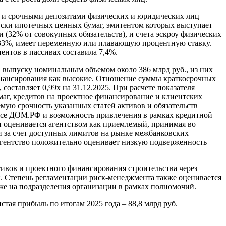
 и срочными депозитами физических и юридических лиц
пуски ипотечных ценных бумаг, эмитентом которых выступает
(32% от совокупных обязательств), и счета эскроу физических
ил 33%, имеет переменную или плавающую процентную ставку.
ентов в пассивах составила 7,4%.
 выпуску номинальным объемом около 386 млрд руб., из них
инансирования как высокие. Отношение суммы краткосрочных
оставляет 0,99x на 31.12.2025. При расчете показателя
аг, кредитов на проектное финансирование и клиентских
мую срочность указанных статей активов и обязательств
нсе ДОМ.РФ и возможность привлечения в рамках кредитной
и оценивается агентством как приемлемый, принимая во
 за счет доступных лимитов на рынке межбанковских
 Агентство положительно оценивает низкую подверженность
ивов и проектного финансирования строительства через
. Степень регламентации риск-менеджмента также оценивается
же на подразделения организации в рамках полномочий.
тая прибыль по итогам 2025 года – 88,8 млрд руб.