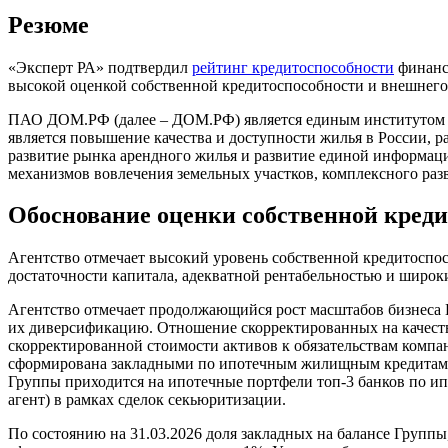
Резюме
«Эксперт РА» подтвердил
рейтинг кредитоспособности
финанс
высокой оценкой собственной кредитоспособности и внешнего
ПАО ДОМ.РФ (далее – ДОМ.РФ) является единым институтом р
является повышение качества и доступности жилья в России, 
развитие рынка арендного жилья и развитие единой информаци
механизмов вовлечения земельных участков, комплексного разв
Обоснование оценки собственной кред
Агентство отмечает высокий уровень собственной кредитосп
достаточности капитала, адекватной рентабельностью и широ
Агентство отмечает продолжающийся рост масштабов бизнеса Гр
их диверсификацию. Отношение скорректированных на качество
скорректированной стоимости активов к обязательствам компани
сформирована закладными по ипотечным жилищным кредитам. Их
Группы приходится на ипотечные портфели топ-3 банков по 
агент) в рамках сделок секьюритизации.
По состоянию на 31.03.2026 доля закладных на балансе Групп