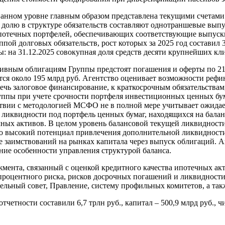
анном уровне главным образом представлена текущими счетами
ую долю в структуре обязательств составляют однотраншевые вы
ипотечных портфелей, обеспечивающих соответствующие выпуски 
уппой долговых обязательств, рост которых за 2025 год состав
 на 31.12.2025 совокупная доля средств десяти крупнейших кли
тивным облигациям Группы предстоят погашения и оферты по 21
ся около 195 млрд руб. Агентство оценивает возможности реф
ь залоговое финансирование, к краткосрочным обязательствам, с
уппы при учете срочности портфеля инвестиционных ценных бум
тствии с методологией МСФО не в полной мере учитывает ожидае
 ликвидности под портфель ценных бумаг, находящихся на бала
чных активов. В целом уровень балансовой текущей ликвидност
 высокий потенциал привлечения дополнительной ликвидности
же заимствований на рынках капитала через выпуск облигаций.
ие особенности управления структурой баланса.
мента, связанный с оценкой кредитного качества ипотечных акт
роцентного риска, рисков досрочных погашений и ликвидности
льный совет, Правление, систему профильных комитетов, а так
ности составили 6,7 трлн руб., капитал – 500,9 млрд руб., чис