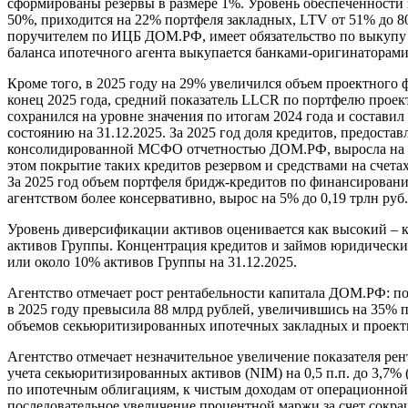
сформированы резервы в размере 1%. Уровень обеспеченности з
50%, приходится на 22% портфеля закладных, LTV от 51% до
поручителем по ИЦБ ДОМ.РФ, имеет обязательство по выкупу 
баланса ипотечного агента выкупается банками-оригинаторам
Кроме того, в 2025 году на 29% увеличился объем проектного
конец 2025 года, средний показатель LLCR по портфелю про
сохранился на уровне значения по итогам 2024 года и состави
состоянию на 31.12.2025. За 2025 год доля кредитов, предост
консолидированной МСФО отчетностью ДОМ.РФ, выросла на 1 п
этом покрытие таких кредитов резервом и средствами на счетах
За 2025 год объем портфеля бридж-кредитов по финансирован
агентством более консервативно, вырос на 5% до 0,19 трлн руб
Уровень диверсификации активов оценивается как высокий – к
активов Группы. Концентрация кредитов и займов юридически
или около 10% активов Группы на 31.12.2025.
Агентство отмечает рост рентабельности капитала ДОМ.РФ: по 
в 2025 году превысила 88 млрд рублей, увеличившись на 35% 
объемов секьюритизированных ипотечных закладных и проект
Агентство отмечает незначительное увеличение показателя рен
учета секьюритизированных активов (NIM) на 0,5 п.п. до 3,7%
по ипотечным облигациям, к чистым доходам от операционной д
последовательное увеличение процентной маржи за счет сокра