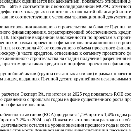
акладных оценивается как адекватный, показатель отношения до
 80% – 68% в соответствии с консолидированной МСФО отчетно
дефолтных закладных из ипотечных покрытий облигаций ипотечн
и как не соответствующих условиям транзакционной документац
 финансирования жилищного строительства на балансе Группы, к
ектного финансирования, характеризующий обеспеченность кре
л 1,18. Покрытие выбранной задолженности по проектам в строит
авленных в рамках проектного финансирования жилищного строите
.п. и составила 4% от совокупного объема проектного финанс
-эскроу (в части кредитов, отнесенных к сегменту проектного ф
ию жилищного строительства на стадии получения разрешения на
., при этом доля таких кредитов в портфеле проектного финанси
рупнейший актив (группа связанных активов) в рамках проектн
м лицам, выданных Группой десяти крупнейшим независимым за
расчетам Эксперт РА, по итогам за 2025 год показатель ROE со
по сравнению с прошлым годом на фоне существенного роста пр
ного финансирования.
табельности активов (ROA) до уровня 1,5% против 1,4% годом ра
 (против 3,2% за 2024 год). Показатель отношения расходов на 
еятельности остался на уровне значения прошлого года и соста
щения стоимости фондирования при диверсификации пассивов за 