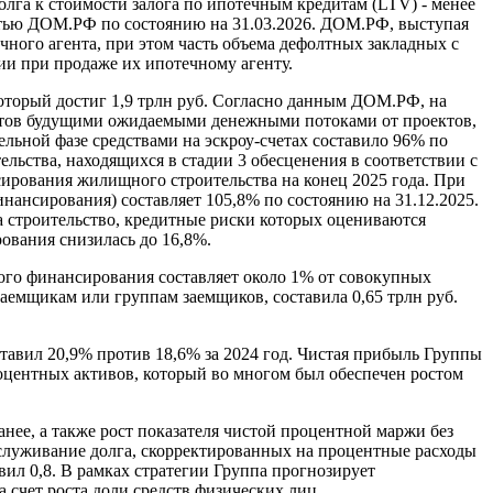
лга к стоимости залога по ипотечным кредитам (LTV) - менее
стью ДОМ.РФ по состоянию на 31.03.2026. ДОМ.РФ, выступая
ого агента, при этом часть объема дефолтных закладных с
ии при продаже их ипотечному агенту.
оторый достиг 1,9 трлн руб. Согласно данным ДОМ.РФ, на
дитов будущими ожидаемыми денежными потоками от проектов,
ельной фазе средствами на эскроу-счетах составило 96% по
льства, находящихся в стадии 3 обесценения в соответствии с
ирования жилищного строительства на конец 2025 года. При
инансирования) составляет 105,8% по состоянию на 31.12.2025.
 строительство, кредитные риски которых оцениваются
рования снизилась до 16,8%.
ого финансирования составляет около 1% от совокупных
емщикам или группам заемщиков, составила 0,65 трлн руб.
ставил 20,9% против 18,6% за 2024 год. Чистая прибыль Группы
оцентных активов, который во многом был обеспечен ростом
нее, а также рост показателя чистой процентной маржи без
обслуживание долга, скорректированных на процентные расходы
вил 0,8. В рамках стратегии Группа прогнозирует
счет роста доли средств физических лиц.