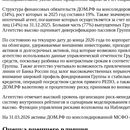
Структура финансовых обязательств ДОМ.РФ на консолидиров
(34%), рост которых за 2025 год составил 19%. Также значим
ипотечный агент, погашение которых осуществляется за счет 
лиц (14%) на 31.12.2025. Большая часть (77%) выпущенных Гр
Агентство высоко оценивает диверсификацию пассивов Группы:
По состоянию на текущую дату до конца 2026 года по корпора
на облигации, удерживаемые внешними инвесторами, приходит
активов и долгосрочных активов, под которые возможно привлеч
агентство использовало данные управленческой отчетности Гр
средств, поскольку разбивка по контрактным срокам в соотве
Группы. Также агентство учитывало возможность привлечения
линии от Банка России под залог высококачественных нерыно
внимание широкий профиль фондирования Группы и стабильно
кредитов, операций посредством сделок прямого РЕПО, а так
ДОМ.РФ валютному и процентному риску, принимая во вниман
Агентство отмечает высокий уровень организации риск-менедж
систему внутренних рейтингов и сценарным моделированием п
высоко. Функции управления рисками возложены на Наблюдате
На 31.03.2026 активы ДОМ.РФ по консолидированной МСФО отчет
Оценка внешнего влияния