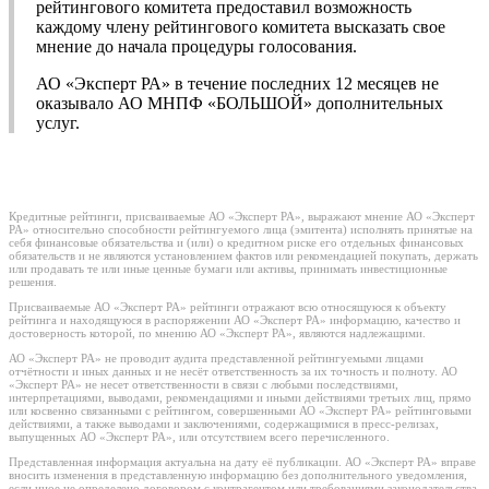
рейтингового комитета предоставил возможность
каждому члену рейтингового комитета высказать свое
мнение до начала процедуры голосования.
АО «Эксперт РА» в течение последних 12 месяцев не
оказывало АО МНПФ «БОЛЬШОЙ» дополнительных
услуг.
Кредитные рейтинги, присваиваемые АО «Эксперт РА», выражают мнение АО «Эксперт
РА» относительно способности рейтингуемого лица (эмитента) исполнять принятые на
себя финансовые обязательства и (или) о кредитном риске его отдельных финансовых
обязательств и не являются установлением фактов или рекомендацией покупать, держать
или продавать те или иные ценные бумаги или активы, принимать инвестиционные
решения.
Присваиваемые АО «Эксперт РА» рейтинги отражают всю относящуюся к объекту
рейтинга и находящуюся в распоряжении АО «Эксперт РА» информацию, качество и
достоверность которой, по мнению АО «Эксперт РА», являются надлежащими.
АО «Эксперт РА» не проводит аудита представленной рейтингуемыми лицами
отчётности и иных данных и не несёт ответственность за их точность и полноту. АО
«Эксперт РА» не несет ответственности в связи с любыми последствиями,
интерпретациями, выводами, рекомендациями и иными действиями третьих лиц, прямо
или косвенно связанными с рейтингом, совершенными АО «Эксперт РА» рейтинговыми
действиями, а также выводами и заключениями, содержащимися в пресс-релизах,
выпущенных АО «Эксперт РА», или отсутствием всего перечисленного.
Представленная информация актуальна на дату её публикации. АО «Эксперт РА» вправе
вносить изменения в представленную информацию без дополнительного уведомления,
если иное не определено договором с контрагентом или требованиями законодательства