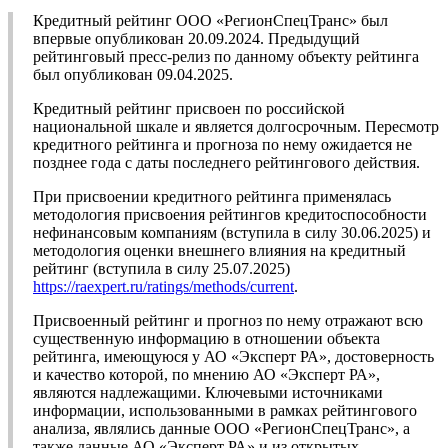
Кредитный рейтинг ООО «РегионСпецТранс» был
впервые опубликован 20.09.2024. Предыдущий
рейтинговый пресс-релиз по данному объекту рейтинга
был опубликован 09.04.2025.
Кредитный рейтинг присвоен по российской
национальной шкале и является долгосрочным. Пересмотр
кредитного рейтинга и прогноза по нему ожидается не
позднее года с даты последнего рейтингового действия.
При присвоении кредитного рейтинга применялась
методология присвоения рейтингов кредитоспособности
нефинансовым компаниям (вступила в силу 30.06.2025) и
методология оценки внешнего влияния на кредитный
рейтинг (вступила в силу 25.07.2025)
https://raexpert.ru/ratings/methods/current
.
Присвоенный рейтинг и прогноз по нему отражают всю
существенную информацию в отношении объекта
рейтинга, имеющуюся у АО «Эксперт РА», достоверность
и качество которой, по мнению АО «Эксперт РА»,
являются надлежащими. Ключевыми источниками
информации, использованными в рамках рейтингового
анализа, являлись данные ООО «РегионСпецТранс», а
также данные АО «Эксперт РА» и из открытых