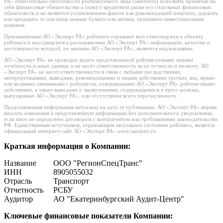
РА» относительно способности рейтингуемого лица (эмитента) исполнять принятые на
себя финансовые обязательства и (или) о кредитном риске его отдельных финансовых
обязательств и не являются установлением фактов или рекомендацией покупать, держать
или продавать те или иные ценные бумаги или активы, принимать инвестиционные
решения.
Присваиваемые АО «Эксперт РА» рейтинги отражают всю относящуюся к объекту
рейтинга и находящуюся в распоряжении АО «Эксперт РА» информацию, качество и
достоверность которой, по мнению АО «Эксперт РА», являются надлежащими.
АО «Эксперт РА» не проводит аудита представленной рейтингуемыми лицами
отчётности и иных данных и не несёт ответственность за их точность и полноту. АО
«Эксперт РА» не несет ответственности в связи с любыми последствиями,
интерпретациями, выводами, рекомендациями и иными действиями третьих лиц, прямо
или косвенно связанными с рейтингом, совершенными АО «Эксперт РА» рейтинговыми
действиями, а также выводами и заключениями, содержащимися в пресс-релизах,
выпущенных АО «Эксперт РА», или отсутствием всего перечисленного.
Представленная информация актуальна на дату её публикации. АО «Эксперт РА» вправе
вносить изменения в представленную информацию без дополнительного уведомления,
если иное не определено договором с контрагентом или требованиями законодательства
РФ. Единственным источником, отражающим актуальное состояние рейтинга, является
официальный интернет-сайт АО «Эксперт РА» www.raexpert.ru.
Краткая информация о Компании:
Название
ООО "РегионСпецТранс"
ИНН
8905055032
Отрасль
Транспорт
Отчетность
РСБУ
Аудитор
АО "Екатеринбургский Аудит-Центр"
Ключевые финансовые показатели Компании: