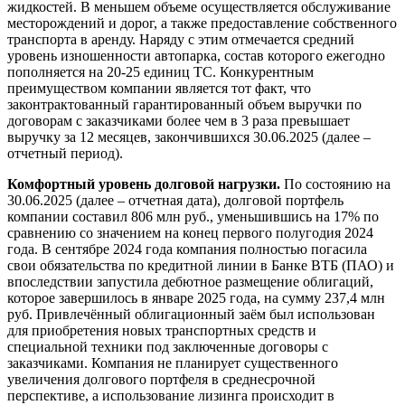
жидкостей. В меньшем объеме осуществляется обслуживание
месторождений и дорог, а также предоставление собственного
транспорта в аренду. Наряду с этим отмечается средний
уровень изношенности автопарка, состав которого ежегодно
пополняется на 20-25 единиц ТС. Конкурентным
преимуществом компании является тот факт, что
законтрактованный гарантированный объем выручки по
договорам с заказчиками более чем в 3 раза превышает
выручку за 12 месяцев, закончившихся 30.06.2025 (далее –
отчетный период).
Комфортный уровень долговой нагрузки.
По состоянию на
30.06.2025 (далее – отчетная дата), долговой портфель
компании составил 806 млн руб., уменьшившись на 17% по
сравнению со значением на конец первого полугодия 2024
года. В сентябре 2024 года компания полностью погасила
свои обязательства по кредитной линии в Банке ВТБ (ПАО) и
впоследствии запустила дебютное размещение облигаций,
которое завершилось в январе 2025 года, на сумму 237,4 млн
руб. Привлечённый облигационный заём был использован
для приобретения новых транспортных средств и
специальной техники под заключенные договоры с
заказчиками. Компания не планирует существенного
увеличения долгового портфеля в среднесрочной
перспективе, а использование лизинга происходит в