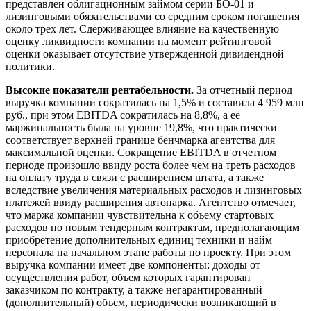
представлен облигационным займом серии БО-01 и
лизинговыми обязательствами со средним сроком погашения
около трех лет. Сдерживающее влияние на качественную
оценку ликвидности компании на момент рейтинговой
оценки оказывает отсутствие утвержденной дивидендной
политики.
Высокие показатели рентабельности.
За отчетный период
выручка компании сократилась на 1,5% и составила 4 959 млн
руб., при этом EBITDA сократилась на 8,8%, а её
маржинальность была на уровне 19,8%, что практически
соответствует верхней границе бенчмарка агентства для
максимальной оценки. Сокращение EBITDA в отчетном
периоде произошло ввиду роста более чем на треть расходов
на оплату труда в связи с расширением штата, а также
вследствие увеличения материальных расходов и лизинговых
платежей ввиду расширения автопарка. Агентство отмечает,
что маржа компании чувствительна к объему стартовых
расходов по новым тендерным контрактам, предполагающим
приобретение дополнительных единиц техники и найм
персонала на начальном этапе работы по проекту. При этом
выручка компании имеет две компоненты: доходы от
осуществления работ, объем которых гарантирован
заказчиком по контракту, а также негарантированный
(дополнительный) объем, периодически возникающий в