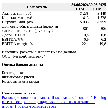
30.06.2024
30.06.2025
Показатель
LTM
LTM
Активы, млн. руб.
3 238
3 449
Капитал, млн. руб.
1 413
1 728
Выручка, млн. руб.
5 035
4 959
Долговые обязательства (включая
861
806
факторинг и лизинг), млн. руб.
Долг/EBITDA
0,8
0,8
EBITDA/%%
6,9
6,2
EBITDA margin, %
22,1
19,8
Источник: расчеты "Эксперт РА" по данным
ООО "РегионСпецТранс"
Оценка блоков анализа
Бизнес-риски
Финансовые риски
Корпоративные риски
Связанные отчеты:
Рынок долгового капитала за II квартал 2025 года: «It’s Raining
Rates» – осадки в виде падения ставок
Рынок лизинга по
итогам 1-го полугодия 2025 года