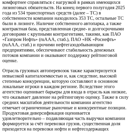
комфортнее справляться с нагрузкой в рамках имеющихся
лизинговых обязательств. На конец первого полугодия 2025
года из 534 транспортных средств (далее – ТС) в
собственности компании находилось 353 ТС, остальные ТС
были в лизинге. Наличие собственного автопарка, а также
контрактная база, представленная средне- и долгосрочными
договорами с крупными контрагентами, такими, как ПАО
«Газпром Нефть» (ruAAA, стаб.), ПАО «НК «Роснефть»
(ruAAA, стаб.) и прочими нефтегазодобывающим
предприятиями, обеспечивают стабильность денежных
потоков компании и оказывают поддержку рейтинговой
оценке.
Отрасль грузовых автоперевозок также характеризуется
невысокой капиталоемкостью и, как следствие, высокой
степенью конкуренции, которую составляют в основном
локальные игроки в каждом регионе. Вследствие этого
агентство оценивает барьеры для входа в отрасль как низкие,
что оказывает давление на рейтинговую оценку. Также в силу
средних масштабов деятельности компании агентство
отмечает ограниченные рыночные и конкурентные позиции.
Продуктовая диверсификация оценивается
удовлетворительно – подавляющая часть выручки компании
формируется за счёт перевозки грузов, существенная доля
приходится на перевозки нефти и нефтесодержащих