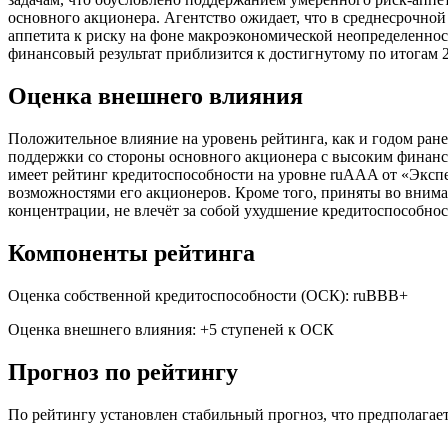
основного акционера. Агентство ожидает, что в среднесрочно
аппетита к риску на фоне макроэкономической неопределенност
финансовый результат приблизится к достигнутому по итогам 2
Оценка внешнего влияния
Положительное влияние на уровень рейтинга, как и годом ран
поддержки со стороны основного акционера с высоким финанс
имеет рейтинг кредитоспособности на уровне ruAAA от «Экспе
возможностями его акционеров. Кроме того, приняты во вним
концентрации, не влечёт за собой ухудшение кредитоспособно
Компоненты рейтинга
Оценка собственной кредитоспособности (ОСК): ruBBB+
Оценка внешнего влияния: +5 ступеней к ОСК
Прогноз по рейтингу
По рейтингу установлен стабильный прогноз, что предполагает