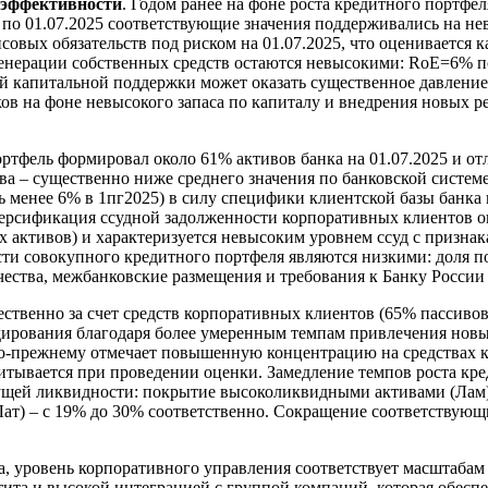
 эффективности
. Годом ранее на фоне роста кредитного портф
4 по 01.07.2025 соответствующие значения поддерживались на не
овых обязательств под риском на 01.07.2025, что оценивается 
енерации собственных средств остаются невысокими: RoE=6% по 
 капитальной поддержки может оказать существенное давление 
ов на фоне невысокого запаса по капиталу и внедрения новых р
фель формировал около 61% активов банка на 01.07.2025 и от
ства – существенно ниже среднего значения по банковской систе
ь менее 6% в 1пг2025) в силу специфики клиентской базы банка
ерсификация ссудной задолженности корпоративных клиентов оц
активов) и характеризуется невысоким уровнем ссуд с признака
ости совокупного кредитного портфеля являются низкими: доля
чества, межбанковские размещения и требования к Банку России
твенно за счет средств корпоративных клиентов (65% пассивов
дирования благодаря более умеренным темпам привлечения новы
о-прежнему отмечает повышенную концентрацию на средствах к
итывается при проведении оценки. Замедление темпов роста кре
ей ликвидности: покрытие высоколиквидными активами (Лам) пр
ат) – с 19% до 30% соответственно. Сокращение соответствующ
а, уровень корпоративного управления соответствует масштабам
тита и высокой интеграцией с группой компаний, которая обесп