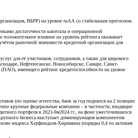
 организация, ВБРР) на уровне ruАА со стабильным прогнозом.
нками достаточности капитала и операционной
ое положительное влияние на уровень рейтинга оказывает
 учётом рыночной значимости кредитной организации для
луг для её участников, сотрудников, а также для широкого
аснодаре, Нефтеюганске, Новосибирске, Самаре, Санкт-
» (ПАО), имеющего рейтинг кредитоспособности на уровне
ивов (по оценке агентства, банк за год поднялся на 2 позиции
твенно крупные федеральные компании – в частности, входящие
дитного портфеля в 2023-9м2024 гг., на фоне ужесточившихся
 крупного бизнеса выступает доминирующим компонентом
 основе индекса Херфиндаля-Хиршмана (порядка 0,4 по активам