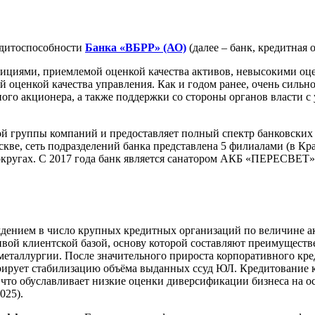
дитоспособности
Банка «ВБРР» (АО)
(далее – банк, кредитная
ициями, приемлемой оценкой качества активов, невысокими оце
 оценкой качества управления. Как и годом ранее, очень сильн
го акционера, а также поддержки со стороны органов власти с
 группы компаний и предоставляет полный спектр банковских ус
кве, сеть подразделений банка представлена 5 филиалами (в Кр
округах. С 2017 года банк является санатором АКБ «ПЕРЕСВЕТ
ждением в число крупных кредитных организаций по величине акт
йчивой клиентской базой, основу которой составляют преимущес
 металлургии. После значительного прироста корпоративного кре
трирует стабилизацию объёма выданных ссуд ЮЛ. Кредитование
), что обуславливает низкие оценки диверсификации бизнеса на
025).