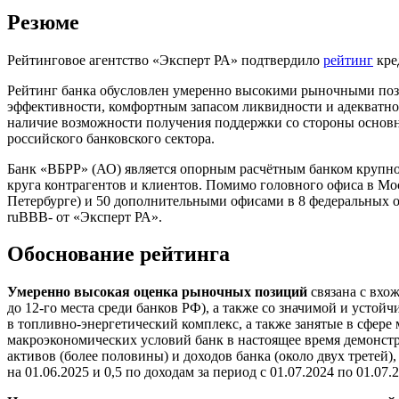
Резюме
Рейтинговое агентство «Эксперт РА» подтвердило
рейтинг
кре
Рейтинг банка обусловлен умеренно высокими рыночными поз
эффективности, комфортным запасом ликвидности и адекватной
наличие возможности получения поддержки со стороны основно
российского банковского сектора.
Банк «ВБРР» (АО) является опорным расчётным банком крупной
круга контрагентов и клиентов. Помимо головного офиса в Мос
Петербурге) и 50 дополнительными офисами в 8 федеральных 
ruВВВ- от «Эксперт РА».
Обоснование рейтинга
Умеренно высокая оценка рыночных позиций
связана с вхо
до 12-го места среди банков РФ), а также со значимой и усто
в топливно-энергетический комплекс, а также занятые в сфере
макроэкономических условий банк в настоящее время демонс
активов (более половины) и доходов банка (около двух третей
на 01.06.2025 и 0,5 по доходам за период с 01.07.2024 по 01.07.2