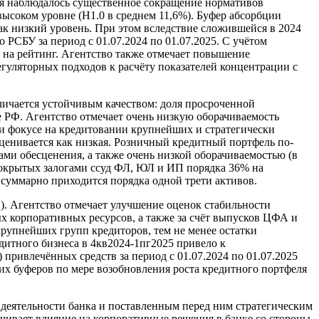
еля наблюдалось существенное сокращение нормативов
высоком уровне (Н1.0 в среднем 11,6%). Буфер абсорбции
как низкий уровень. При этом вследствие сложившейся в 2024
РСБУ за период с 01.07.2024 по 01.07.2025. С учётом
на рейтинг. Агентство также отмечает повышение
егуляторных подходов к расчёту показателей концентрации с
личается устойчивым качеством: доля просроченной
ме РФ. Агентство отмечает очень низкую оборачиваемость
 и фокусе на кредитовании крупнейших и стратегически
енивается как низкая. Розничный кредитный портфель по-
ми обесценения, а также очень низкой оборачиваемостью (в
 покрытых залогами ссуд ФЛ, ЮЛ и ИП порядка 36% на
 суммарно приходится порядка одной трети активов.
). Агентство отмечает улучшение оценок стабильности
х корпоративных ресурсов, а также за счёт выпусков ЦФА и
рупнейших групп кредиторов, тем не менее остатки
дитного бизнеса в 4кв2024-1пг2025 привело к
ивлечённых средств за период с 01.07.2024 по 01.07.2025
их буферов по мере возобновления роста кредитного портфеля
 деятельности банка и поставленным перед ним стратегическим
ечивает влияние на корпоративные решения в банке со стороны