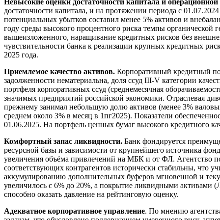
Невысокие оценки достаточности капитала и операционной
достаточности капитала, и на протяжении периода с 01.07.202
потенциальных убытков составил менее 5% активов и внебаланс
году среды высокого процентного риска темпы органической г
вышеизложенного, наращивание кредитных рисков без внешней
чувствительности банка к реализации крупных кредитных риск
2025 года.
Приемлемое качество активов.
Корпоративный кредитный порт
задолженности нематериальна, доля ссуд III-V категории каче
портфеля корпоративных ссуд (среднемесячная оборачиваемост
значимых предприятий российской экономики. Отраслевая див
прежнему занимал небольшую долю активов (менее 3% валовых 
среднем около 3% в месяц в 1пг2025). Показатели обеспеченн
01.06.2025. На портфель ценных бумаг высокого кредитного ка
Комфортный запас ликвидности.
Банк фондируется преимущес
ресурсной базы и зависимости от крупнейшего источника фон
увеличения объёма привлечений на МБК и от ФЛ. Агентство п
соответствующих контрагентов исторически стабильны, что уч
аккумулированию дополнительных буферов мгновенной и текущ
увеличилось с 6% до 20%, а покрытие ликвидными активами (Л
способно оказать давление на рейтинговую оценку.
Адекватное корпоративное управление
. По мнению агентств
задачам, что обусловлено поддержанием умеренного риск-аппе