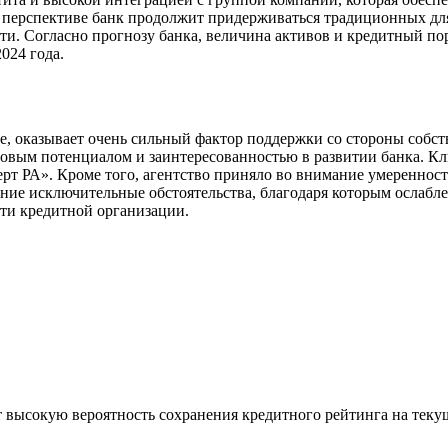
й перспективе банк продолжит придерживаться традиционных дл
и. Согласно прогнозу банка, величина активов и кредитный пор
024 года.
ее, оказывает очень сильный фактор поддержки со стороны собс
овым потенциалом и заинтересованностью в развитии банка. К
рт РА». Кроме того, агентство приняло во внимание умереннос
ание исключительные обстоятельства, благодаря которым ослаб
сти кредитной организации.
 высокую вероятность сохранения кредитного рейтинга на текущ