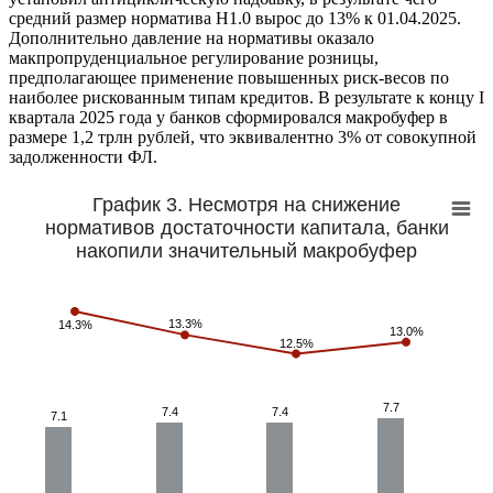
средний размер норматива Н1.0 вырос до 13% к 01.04.2025.
Дополнительно давление на нормативы оказало
макпропруденциальное регулирование розницы,
предполагающее применение повышенных риск-весов по
наиболее рискованным типам кредитов. В результате к концу I
квартала 2025 года у банков сформировался макробуфер в
размере 1,2 трлн рублей, что эквивалентно 3% от совокупной
задолженности ФЛ.
График 3. Несмотря на снижение
нормативов достаточности капитала, банки
накопили значительный макробуфер
13.3%
13.3%
14.3%
14.3%
13.0%
13.0%
12.5%
12.5%
7.7
7.7
7.4
7.4
7.4
7.4
7.1
7.1