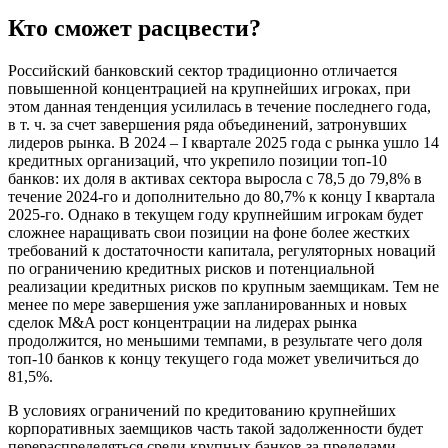
Кто сможет расцвести?
Российский банковский сектор традиционно отличается
повышенной концентрацией на крупнейших игроках, при
этом данная тенденция усилилась в течение последнего года,
в т. ч. за счет завершения ряда объединений, затронувших
лидеров рынка. В 2024 – I квартале 2025 года с рынка ушло 14
кредитных организаций, что укрепило позиции топ-10
банков: их доля в активах сектора выросла с 78,5 до 79,8% в
течение 2024-го и дополнительно до 80,7% к концу I квартала
2025-го. Однако в текущем году крупнейшим игрокам будет
сложнее наращивать свои позиции на фоне более жестких
требований к достаточности капитала, регуляторных новаций
по ограничению кредитных рисков и потенциальной
реализации кредитных рисков по крупным заемщикам. Тем не
менее по мере завершения уже запланированных и новых
сделок M&A рост концентрации на лидерах рынка
продолжится, но меньшими темпами, в результате чего доля
топ-10 банков к концу текущего года может увеличиться до
81,5%.
В условиях ограничений по кредитованию крупнейших
корпоративных заемщиков часть такой задолженности будет
перераспределяться среди крупных банков за пределами