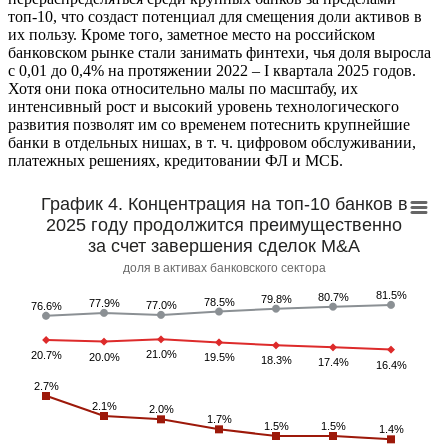
топ-10, что создаст потенциал для смещения доли активов в
их пользу. Кроме того, заметное место на российском
банковском рынке стали занимать финтехи, чья доля выросла
с 0,01 до 0,4% на протяжении 2022 – I квартала 2025 годов.
Хотя они пока относительно малы по масштабу, их
интенсивный рост и высокий уровень технологического
развития позволят им со временем потеснить крупнейшие
банки в отдельных нишах, в т. ч. цифровом обслуживании,
платежных решениях, кредитовании ФЛ и МСБ.
График 4. Концентрация на топ-10 банков в
2025 году продолжится преимущественно
за счет завершения сделок M&A
доля в активах банковского сектора
81.5%
81.5%
80.7%
80.7%
79.8%
79.8%
78.5%
78.5%
77.9%
77.9%
77.0%
77.0%
76.6%
76.6%
21.0%
21.0%
20.7%
20.7%
20.0%
20.0%
19.5%
19.5%
18.3%
18.3%
17.4%
17.4%
16.4%
16.4%
2.7%
2.7%
2.1%
2.1%
2.0%
2.0%
1.7%
1.7%
1.5%
1.5%
1.5%
1.5%
1.4%
1.4%