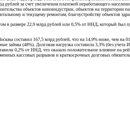
лрд рублей за счет увеличения платежей неработающего населен
роительства объектов киноиндустрии, объектов на территории па
питальному и текущему ремонтам, благоустройству объектов здра
итом в размере 22,9 млрд рублей или 0,5% от ННД, который б
осквы составил 167,5 млрд рублей, что на 14,9% ниже, чем на 01
ые займы (48%). Долговая нагрузка составила 3,3% (без учета И
ставили 0,2% от ННД, что оказало положительное влияние на рей
менных кассовых разрывов и краткосрочных долговых обязатель