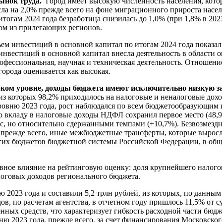
ынок труда.
Город имеет высокую численность населения, котора
росла на 2,0% прежде всего на фоне миграционного прироста нас
итогам 2024 года безработица снизилась до 1,0% (при 1,8% в 20
ом из прилегающих регионов.
м инвестиций в основной капитал по итогам 2024 года показал 
 инвестиций в основной капитал внесла деятельность в област
рофессиональная, научная и техническая деятельность. Отношен
города оценивается как высокая.
оком уровне, доходы бюджета имеют исключительно низкую 
, из которых 98,2% приходилось на налоговые и неналоговые дох
ровню 2023 года, рост наблюдался по всем бюджетообразующим
 по вкладу в налоговые доходы НДФЛ сохранил первое место (48,
с, но относительно сдержанными темпами (+10,7%). Безвозмездн
прежде всего, иные межбюджетные трансферты, которые выросли
гих бюджетов бюджетной системы Российской Федерации, в обще
вное влияние на рейтинговую оценку: доля крупнейшего налого
оговых доходов регионального бюджета.
 2023 года и составили 5,2 трлн рублей, из которых, по данным 
в, по расчетам агентства, в отчетном году пришлось 11,5% от 
нных средств, что характеризует гибкость расходной части бюдж
ню 2023 года, прежде всего, за счет финансирования Московско