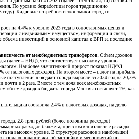
я по данным на 01.01.2025 (далее – отчетная дата) составила
еления. По уровню безработицы город традиционно
23 году). Кадровые потребности экономики города в
рост на 4,4% к уровню 2023 года в сопоставимых ценах и
и операций с недвижимым имуществом, информации и связи,
ие объема инвестиций в основной капитал к ВРП за последние
зависимость от межбюджетных трансфертов.
Объем доходов
оды (далее – ННД), что соответствует высокому уровню
 налогам. Наиболее значительный прирост показал НДФЛ
9% от налоговых доходов). На втором месте – налог на прибыль
ые поступления в бюджет города выросли за 2024 год на 20,3%
 почти в 2 раза. Вместе с тем доля всех межбюджетных
м объеме доходов бюджета города Москвы составляет 1%, как
плательщика составила 2,4% в налоговых доходах, на долю
города, 2,8 трлн рублей (более половины расходов)
суммарных расходов бюджета, при этом капитальные расходы
ета на высоком уровне. В структуре расходов в наибольшей
го фонда реновации жилой застройки и мероприятий по