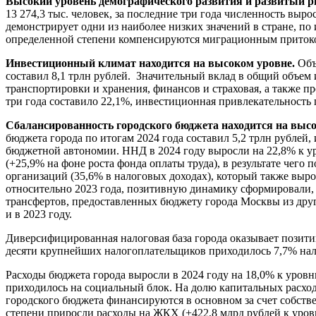
Высокий уровень демографического развития и развитый р
13 274,3 тыс. человек, за последние три года численность вы
демонстрирует одни из наиболее низких значений в стране, по 
определенной степени компенсируются миграционным приток
Инвестиционный климат находится на высоком уровне.
Объе
составил 8,1 трлн рублей. Значительный вклад в общий объем
транспортировки и хранения, финансов и страховая, а также п
три года составило 22,1%, инвестиционная привлекательность 
Сбалансированность городского бюджета находится на выс
бюджета города по итогам 2024 года составил 5,2 трлн рублей
бюджетной автономии. ННД в 2024 году выросли на 22,8% к у
(+25,9% на фоне роста фонда оплаты труда), в результате чего
организаций (35,6% в налоговых доходах), который также выро
относительно 2023 года, позитивную динамику сформировали, 
трансфертов, предоставленных бюджету города Москвы из дру
и в 2023 году.
Диверсифицированная налоговая база города оказывает позити
десяти крупнейших налогоплательщиков приходилось 7,7% нал
Расходы бюджета города выросли в 2024 году на 18,0% к уровню
приходилось на социальный блок. На долю капитальных расходо
городского бюджета финансируются в основном за счет собстве
степени приросли расходы на ЖКХ (+422,8 млрд рублей к уров