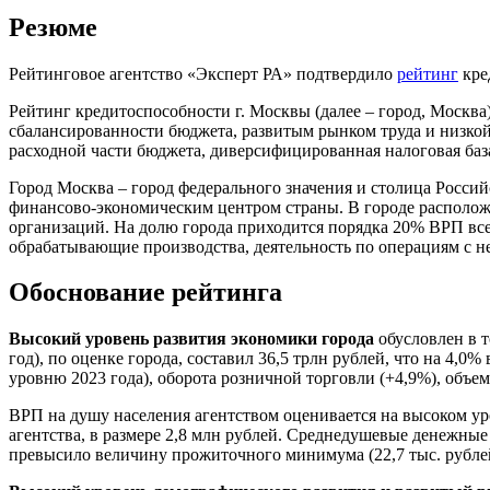
Резюме
Рейтинговое агентство «Эксперт РА» подтвердило
рейтинг
кре
Рейтинг кредитоспособности г. Москвы (далее – город, Москв
сбалансированности бюджета, развитым рынком труда и низкой
расходной части бюджета, диверсифицированная налоговая база
Город Москва – город федерального значения и столица Росси
финансово-экономическим центром страны. В городе располо
организаций. На долю города приходится порядка 20% ВРП все
обрабатывающие производства, деятельность по операциям с н
Обоснование рейтинга
Высокий уровень развития экономики города
обусловлен в 
год), по оценке города, составил 36,5 трлн рублей, что на 4
уровню 2023 года), оборота розничной торговли (+4,9%), объе
ВРП на душу населения агентством оценивается на высоком уро
агентства, в размере 2,8 млн рублей. Среднедушевые денежные 
превысило величину прожиточного минимума (22,7 тыс. рублей 