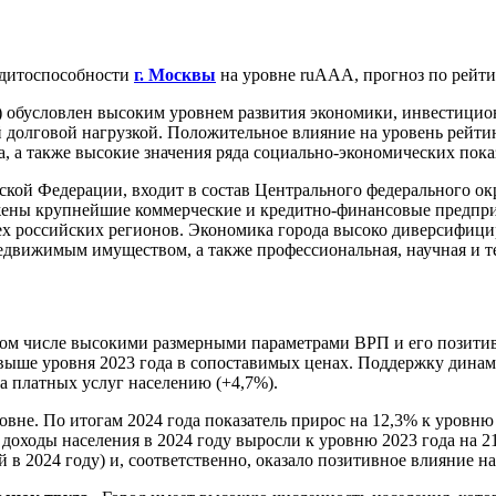
дитоспособности
г. Москвы
на уровне ruААА, прогноз по рейти
а) обусловлен высоким уровнем развития экономики, инвестицио
 долговой нагрузкой. Положительное влияние на уровень рейти
, а также высокие значения ряда социально-экономических пока
йской Федерации, входит в состав Центрального федерального ок
жены крупнейшие коммерческие и кредитно-финансовые предпри
х российских регионов. Экономика города высоко диверсифицир
едвижимым имуществом, а также профессиональная, научная и те
том числе высокими размерными параметрами ВРП и его позитив
,0% выше уровня 2023 года в сопоставимых ценах. Поддержку дин
ма платных услуг населению (+4,7%).
вне. По итогам 2024 года показатель прирос на 12,3% к уровню
доходы населения в 2024 году выросли к уровню 2023 года на 21,
в 2024 году) и, соответственно, оказало позитивное влияние н