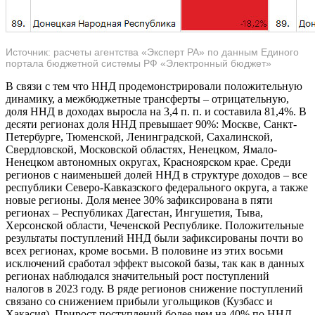
Источник: расчеты агентства «Эксперт РА» по данным Единого
портала бюджетной системы РФ «Электронный бюджет»
В связи с тем что ННД продемонстрировали положительную
динамику, а межбюджетные трансферты – отрицательную,
доля ННД в доходах выросла на 3,4 п. п. и составила 81,4%. В
десяти регионах доля ННД превышает 90%: Москве, Санкт-
Петербурге, Тюменской, Ленинградской, Сахалинской,
Свердловской, Московской областях, Ненецком, Ямало-
Ненецком автономных округах, Красноярском крае. Среди
регионов с наименьшей долей ННД в структуре доходов – все
республики Северо-Кавказского федерального округа, а также
новые регионы. Доля менее 30% зафиксирована в пяти
регионах – Республиках Дагестан, Ингушетия, Тыва,
Херсонской области, Чеченской Республике. Положительные
результаты поступлений ННД были зафиксированы почти во
всех регионах, кроме восьми. В половине из этих восьми
исключений сработал эффект высокой базы, так как в данных
регионах наблюдался значительный рост поступлений
налогов в 2023 году. В ряде регионов снижение поступлений
связано со снижением прибыли угольщиков (Кузбасс и
Хакасия). Прирост поступлений более чем на 40% по ННД