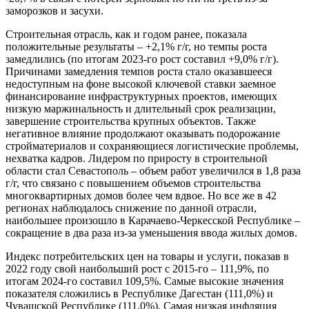
заморозков и засухи.
Строительная отрасль, как и годом ранее, показала
положительные результаты – +2,1% г/г, но темпы роста
замедлились (по итогам 2023-го рост составил +9,0% г/г).
Причинами замедления темпов роста стало оказавшееся
недоступным на фоне высокой ключевой ставки заемное
финансирование инфраструктурных проектов, имеющих
низкую маржинальность и длительный срок реализации,
завершение строительства крупных объектов. Также
негативное влияние продолжают оказывать подорожание
стройматериалов и сохраняющиеся логистические проблемы,
нехватка кадров. Лидером по приросту в строительной
области стал Севастополь – объем работ увеличился в 1,8 раза
г/г, что связано с повышением объемов строительства
многоквартирных домов более чем вдвое. Но все же в 42
регионах наблюдалось снижение по данной отрасли,
наибольшее произошло в Карачаево-Черкесской Республике –
сокращение в два раза из-за уменьшения ввода жилых домов.
Индекс потребительских цен на товары и услуги, показав в
2022 году свой наибольший рост с 2015-го – 111,9%, по
итогам 2024-го составил 109,5%. Самые высокие значения
показателя сложились в Республике Дагестан (111,0%) и
Чувашской Республике (111,0%). Самая низкая инфляция