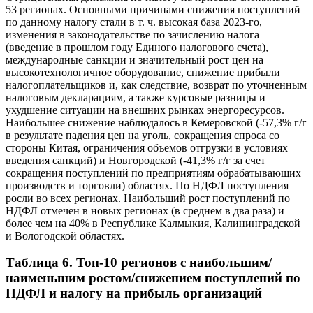
53 регионах. Основными причинами снижения поступлений
по данному налогу стали в т. ч. высокая база 2023-го,
изменения в законодательстве по зачислению налога
(введение в прошлом году Единого налогового счета),
международные санкции и значительный рост цен на
высокотехнологичное оборудование, снижение прибыли
налогоплательщиков и, как следствие, возврат по уточненным
налоговым декларациям, а также курсовые разницы и
ухудшение ситуации на внешних рынках энергоресурсов.
Наибольшее снижение наблюдалось в Кемеровской (-57,3% г/г
в результате падения цен на уголь, сокращения спроса со
стороны Китая, ограничения объемов отгрузки в условиях
введения санкций) и Новгородской (-41,3% г/г за счет
сокращения поступлений по предприятиям обрабатывающих
производств и торговли) областях. По НДФЛ поступления
росли во всех регионах. Наибольший рост поступлений по
НДФЛ отмечен в новых регионах (в среднем в два раза) и
более чем на 40% в Республике Калмыкия, Калининградской
и Вологодской областях.
Таблица 6. Топ-10 регионов с наибольшим/
наименьшим ростом/снижением поступлений по
НДФЛ и налогу на прибыль организаций