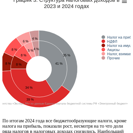
График 3. Структура налоговых доходов в
2023 и 2024 годах
Налог на приб
4 %
6 %
НДФЛ
Налог на имущ
4 %
8 %
Акцизы
5 %
Налог, взимае
8 %
35 %
Прочие
8 %
41 %
8 %
34 %
39 %
 агентства «Эксперт РА» по данным Единого портала бюджетной системы РФ «Электронный бюджет»
По итогам 2024 года все бюджетообразующие налоги, кроме
налога на прибыль, показали рост, несмотря на то что доли
ряда налогов в налоговых доходах снизились. Наибольший