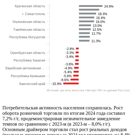
Курганская область
24.9%
г. Севастополь
18.3%
16.4%
Ульяновская область
16.0%
13.0%
Тамбовская область
12.5%
11.7%
Республика Ингушетия
11.3%
-2.8%
Оренбургская область
-3.3%
-3.4%
Республика Хакасия
-3.8%
Еврейская автономная …
-4.9%
-5.4%
Республика Калмыкия
-5.6%
-8.6%
Камчатский край
-15.9%
Источник: расчеты агентства «Эксперт РА» по данным Росстата
Потребительская активность населения сохранилась. Рост
оборота розничной торговли по итогам 2024 года составил
7,2% г/г, продемонстрировав незначительное замедление
темпов по сравнению с 2023-м (в 2023-м – 8,0% г/г).
Основным драйвером торговли стал рост реальных доходов
(реальные денежные доходы за 2024 год увеличились на 8,4%