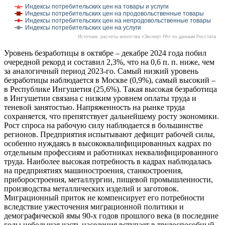
Индексы потребительских цен на товары и услуги
Индексы потребительских цен на продовольственные товары
Индексы потребительских цен на непродовольственные товары
Индексы потребительских цен на услуги
Источник: расчеты агентства «Эксперт РА» по данным Росстата
Уровень безработицы в октябре – декабре 2024 года побил
очередной рекорд и составил 2,3%, что на 0,6 п. п. ниже, чем
за аналогичный период 2023-го. Самый низкий уровень
безработицы наблюдается в Москве (0,9%), самый высокий –
в Республике Ингушетия (25,6%). Такая высокая безработица
в Ингушетии связана с низким уровнем оплаты труда и
теневой занятостью. Напряженность на рынке труда
сохраняется, что препятствует дальнейшему росту экономики.
Рост спроса на рабочую силу наблюдается в большинстве
регионов. Предприятия испытывают дефицит рабочей силы,
особенно нуждаясь в высококвалифицированных кадрах по
отдельным профессиям и работниках неквалифицированного
труда. Наиболее высокая потребность в кадрах наблюдалась
на предприятиях машиностроения, станкостроения,
приборостроения, металлургии, пищевой промышленности,
производства металлических изделий и заготовок.
Миграционный приток не компенсирует его потребности
вследствие ужесточения миграционной политики и
демографической ямы 90-х годов прошлого века (в последние
годы небольшая часть населения вступает в трудоспособный