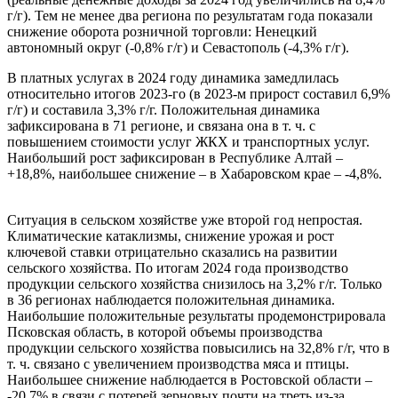
г/г). Тем не менее два региона по результатам года показали
снижение оборота розничной торговли: Ненецкий
автономный округ (-0,8% г/г) и Севастополь (-4,3% г/г).
В платных услугах в 2024 году динамика замедлилась
относительно итогов 2023-го (в 2023-м прирост составил 6,9%
г/г) и составила 3,3% г/г. Положительная динамика
зафиксирована в 71 регионе, и связана она в т. ч. с
повышением стоимости услуг ЖКХ и транспортных услуг.
Наибольший рост зафиксирован в Республике Алтай –
+18,8%, наибольшее снижение – в Хабаровском крае – -4,8%.
Ситуация в сельском хозяйстве уже второй год непростая.
Климатические катаклизмы, снижение урожая и рост
ключевой ставки отрицательно сказались на развитии
сельского хозяйства. По итогам 2024 года производство
продукции сельского хозяйства снизилось на 3,2% г/г. Только
в 36 регионах наблюдается положительная динамика.
Наибольшие положительные результаты продемонстрировала
Псковская область, в которой объемы производства
продукции сельского хозяйства повысились на 32,8% г/г, что в
т. ч. связано с увеличением производства мяса и птицы.
Наибольшее снижение наблюдается в Ростовской области –
-20,7% в связи с потерей зерновых почти на треть из-за