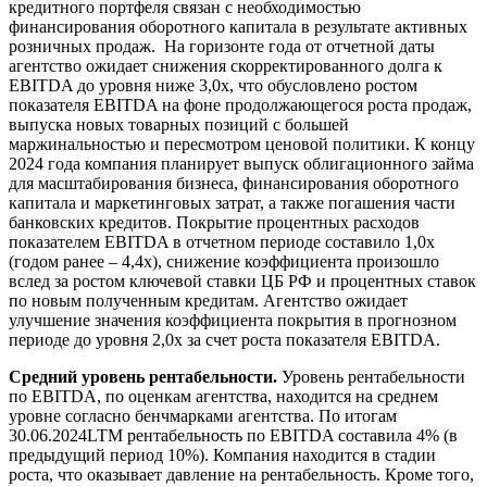
кредитного портфеля связан с необходимостью
финансирования оборотного капитала в результате активных
розничных продаж. На горизонте года от отчетной даты
агентство ожидает снижения скорректированного долга к
EBITDA до уровня ниже 3,0x, что обусловлено ростом
показателя EBITDA на фоне продолжающегося роста продаж,
выпуска новых товарных позиций с большей
маржинальностью и пересмотром ценовой политики. К концу
2024 года компания планирует выпуск облигационного займа
для масштабирования бизнеса, финансирования оборотного
капитала и маркетинговых затрат, а также погашения части
банковских кредитов. Покрытие процентных расходов
показателем EBITDA в отчетном периоде составило 1,0х
(годом ранее – 4,4х), снижение коэффициента произошло
вслед за ростом ключевой ставки ЦБ РФ и процентных ставок
по новым полученным кредитам. Агентство ожидает
улучшение значения коэффициента покрытия в прогнозном
периоде до уровня 2,0х за счет роста показателя EBITDA.
Средний уровень рентабельности.
Уровень рентабельности
по EBITDA, по оценкам агентства, находится на среднем
уровне согласно бенчмарками агентства. По итогам
30.06.2024LTM рентабельность по EBITDA составила 4% (в
предыдущий период 10%). Компания находится в стадии
роста, что оказывает давление на рентабельность. Кроме того,