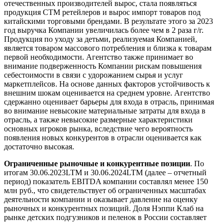
отечественных производителей вырос, стала появляться
продукция СТМ ретейлеров и вырос импорт товаров под
китайскими торговыми брендами. В результате этого за 2023
год выручка Компании увеличилась более чем в 2 раза г/г.
Продукция по уходу за детьми, реализуемая Компанией,
является товаром массового потребления и близка к товарам
первой необходимости. Агентство также принимает во
внимание подверженность Компании рискам повышения
себестоимости в связи с удорожанием сырья и услуг
маркетплейсов. На основе данных факторов устойчивость к
внешним шокам оценивается на среднем уровне. Агентство
сдержанно оценивает барьеры для входа в отрасль, принимая
во внимание невысокие материальные затраты для входа в
отрасль, а также невысокие размерные характеристики
основных игроков рынка, вследствие чего вероятность
появления новых конкурентов в отрасли оценивается как
достаточно высокая.
Ограниченные рыночные и конкурентные позиции
. По
итогам 30.06.2023LTM и 30.06.2024LTM (далее – отчетный
период) показатель EBITDA компании составлял менее 150
млн руб., что свидетельствует об ограниченных масштабах
деятельности компании и оказывает давление на оценку
рыночных и конкурентных позиций. Доля Нэппи Клаб на
рынке детских подгузников и пеленок в России составляет