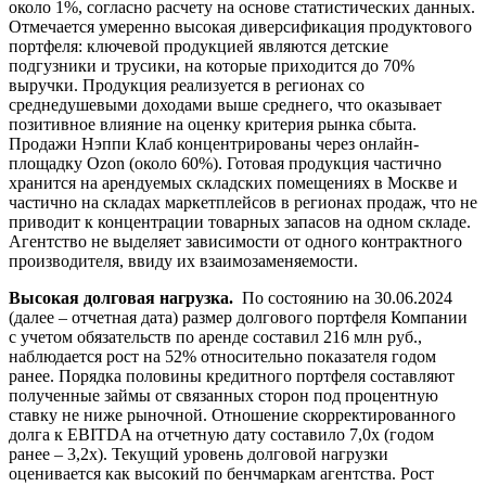
около 1%, согласно расчету на основе статистических данных.
Отмечается умеренно высокая диверсификация продуктового
портфеля: ключевой продукцией являются детские
подгузники и трусики, на которые приходится до 70%
выручки. Продукция реализуется в регионах со
среднедушевыми доходами выше среднего, что оказывает
позитивное влияние на оценку критерия рынка сбыта.
Продажи Нэппи Клаб концентрированы через онлайн-
площадку Ozon (около 60%). Готовая продукция частично
хранится на арендуемых складских помещениях в Москве и
частично на складах маркетплейсов в регионах продаж, что не
приводит к концентрации товарных запасов на одном складе.
Агентство не выделяет зависимости от одного контрактного
производителя, ввиду их взаимозаменяемости.
Высокая долговая нагрузка.
По состоянию на 30.06.2024
(далее – отчетная дата) размер долгового портфеля Компании
с учетом обязательств по аренде составил 216 млн руб.,
наблюдается рост на 52% относительно показателя годом
ранее. Порядка половины кредитного портфеля составляют
полученные займы от связанных сторон под процентную
ставку не ниже рыночной. Отношение скорректированного
долга к EBITDA на отчетную дату составило 7,0х (годом
ранее – 3,2х). Текущий уровень долговой нагрузки
оценивается как высокий по бенчмаркам агентства. Рост