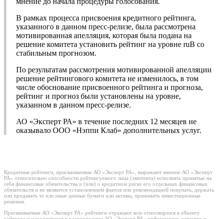
мнение до начала процедуры голосования.
В рамках процесса присвоения кредитного рейтинга,
указанного в данном пресс-релизе, была рассмотрена
мотивированная апелляция, которая была подана на
решение комитета установить рейтинг на уровне ruB со
стабильным прогнозом.
По результатам рассмотрения мотивированной апелляции
решение рейтингового комитета не изменилось, в том
числе обоснование присвоенного рейтинга и прогноза,
рейтинг и прогноз были установлены на уровне,
указанном в данном пресс-релизе.
АО «Эксперт РА» в течение последних 12 месяцев не
оказывало ООО «Нэппи Клаб» дополнительных услуг.
Кредитные рейтинги, присваиваемые АО «Эксперт РА», выражают мнение АО «Эксперт
РА» относительно способности рейтингуемого лица (эмитента) исполнять принятые на
себя финансовые обязательства и (или) о кредитном риске его отдельных финансовых
обязательств и не являются установлением фактов или рекомендацией покупать, держать
или продавать те или иные ценные бумаги или активы, принимать инвестиционные
решения.
Присваиваемые АО «Эксперт РА» рейтинги отражают всю относящуюся к объекту
рейтинга и находящуюся в распоряжении АО «Эксперт РА» информацию, качество и