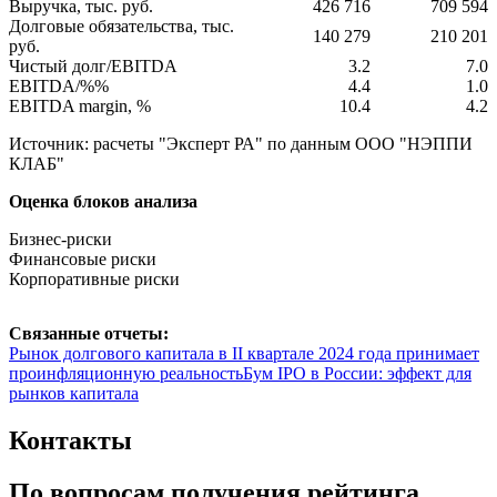
Выручка, тыс. руб.
426 716
709 594
Долговые обязательства, тыс.
140 279
210 201
руб.
Чистый долг/EBITDA
3.2
7.0
EBITDA/%%
4.4
1.0
EBITDA margin, %
10.4
4.2
Источник: расчеты "Эксперт РА" по данным ООО "НЭППИ
КЛАБ"
Оценка блоков анализа
Бизнес-риски
Финансовые риски
Корпоративные риски
Связанные отчеты:
Рынок долгового капитала в II квартале 2024 года принимает
проинфляционную реальность
Бум IPO в России: эффект для
рынков капитала
Контакты
По вопросам получения рейтинга