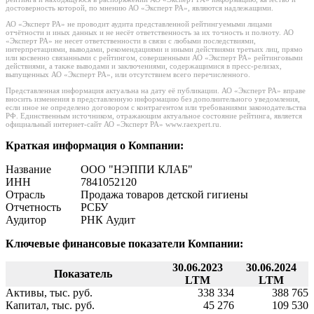
достоверность которой, по мнению АО «Эксперт РА», являются надлежащими.
АО «Эксперт РА» не проводит аудита представленной рейтингуемыми лицами
отчётности и иных данных и не несёт ответственность за их точность и полноту. АО
«Эксперт РА» не несет ответственности в связи с любыми последствиями,
интерпретациями, выводами, рекомендациями и иными действиями третьих лиц, прямо
или косвенно связанными с рейтингом, совершенными АО «Эксперт РА» рейтинговыми
действиями, а также выводами и заключениями, содержащимися в пресс-релизах,
выпущенных АО «Эксперт РА», или отсутствием всего перечисленного.
Представленная информация актуальна на дату её публикации. АО «Эксперт РА» вправе
вносить изменения в представленную информацию без дополнительного уведомления,
если иное не определено договором с контрагентом или требованиями законодательства
РФ. Единственным источником, отражающим актуальное состояние рейтинга, является
официальный интернет-сайт АО «Эксперт РА» www.raexpert.ru.
Краткая информация о Компании:
Название
ООО "НЭППИ КЛАБ"
ИНН
7841052120
Отрасль
Продажа товаров детской гигиены
Отчетность
РСБУ
Аудитор
РНК Аудит
Ключевые финансовые показатели Компании:
30.06.2023
30.06.2024
Показатель
LTM
LTM
Активы, тыс. руб.
338 334
388 765
Капитал, тыс. руб.
45 276
109 530