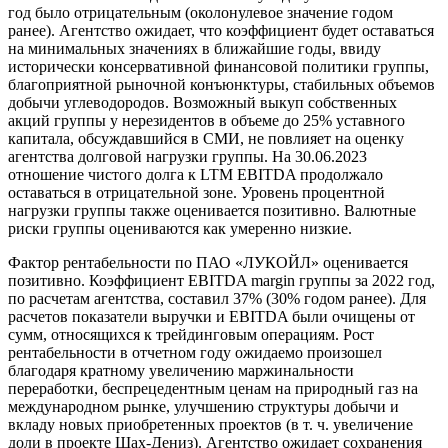
год было отрицательным (околонулевое значение годом
ранее). Агентство ожидает, что коэффициент будет оставаться
на минимальных значениях в ближайшие годы, ввиду
исторически консервативной финансовой политики группы,
благоприятной рыночной конъюнктуры, стабильных объемов
добычи углеводородов. Возможный выкуп собственных
акций группы у нерезидентов в объеме до 25% уставного
капитала, обсуждавшийся в СМИ, не повлияет на оценку
агентства долговой нагрузки группы. На 30.06.2023
отношение чистого долга к LTM EBITDA продолжало
оставаться в отрицательной зоне. Уровень процентной
нагрузки группы также оценивается позитивно. Валютные
риски группы оцениваются как умеренно низкие.
Фактор рентабельности по ПАО «ЛУКОЙЛ» оценивается
позитивно. Коэффициент EBITDA margin группы за 2022 год,
по расчетам агентства, составил 37% (30% годом ранее). Для
расчетов показатели выручки и EBITDA были очищены от
сумм, относящихся к трейдинговым операциям. Рост
рентабельности в отчетном году ожидаемо произошел
благодаря кратному увеличению маржинальности
переработки, беспрецедентным ценам на природный газ на
международном рынке, улучшению структуры добычи и
вкладу новых приобретенных проектов (в т. ч. увеличение
доли в проекте Шах-Дениз). Агентство ожидает сохранения