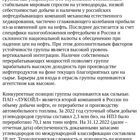
стабильным мировым спросом на углеводороды, низкой
себестоимостью добычи и наличием у российских
нефтедобывающих компаний механизма естественного
хеджирования, частично сглаживающего колебания прибыли
из-за изменений цен на нефть. Последнее достигается за счет
специфики налогообложения нефтедобычи в России и
склонности национальной валюты к обесценению при
падении цен на нефть. При этом дополнительным фактором
устойчивости группы является высокий уровень
вертикальной интеграции. Наличие собственных
перерабатывающих мощностей позволяет группе
зарабатывать высокую доходность при производстве
нефтепродуктов на фоне текущих благоприятных цен на
сырье. Барьеры для входа в отрасль группы оцениваются
агентством как высокие.
Конкурентные позиции группы оцениваются как сильные.
ПАО «ЛУКОЙЛ» является второй компанией в России по
объему добычи нефти, ее переработке и производству
автомобильного топлива. За 2022 год суточный объем добычи
углеводородов группы составил 2,3 млн бнэ, на НПЗ было
переработано 70,1 млн тонн нефти. На 31.12.2022 (далее –
отчетная дата) обеспеченность доказанными запасами
углеводородов по международной классификации составляла
18 лет. Технологическая сложность и доходность на корзину