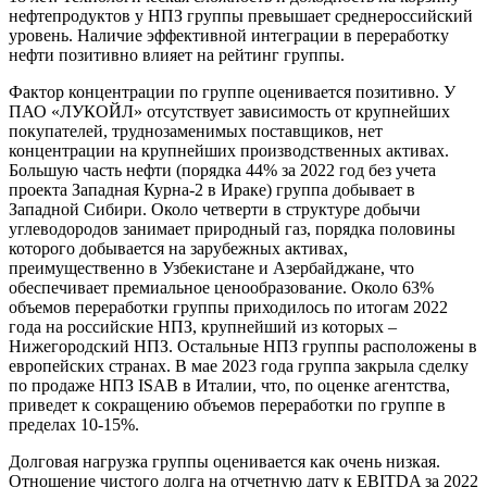
нефтепродуктов у НПЗ группы превышает среднероссийский
уровень. Наличие эффективной интеграции в переработку
нефти позитивно влияет на рейтинг группы.
Фактор концентрации по группе оценивается позитивно. У
ПАО «ЛУКОЙЛ» отсутствует зависимость от крупнейших
покупателей, труднозаменимых поставщиков, нет
концентрации на крупнейших производственных активах.
Большую часть нефти (порядка 44% за 2022 год без учета
проекта Западная Курна-2 в Ираке) группа добывает в
Западной Сибири. Около четверти в структуре добычи
углеводородов занимает природный газ, порядка половины
которого добывается на зарубежных активах,
преимущественно в Узбекистане и Азербайджане, что
обеспечивает премиальное ценообразование. Около 63%
объемов переработки группы приходилось по итогам 2022
года на российские НПЗ, крупнейший из которых –
Нижегородский НПЗ. Остальные НПЗ группы расположены в
европейских странах. В мае 2023 года группа закрыла сделку
по продаже НПЗ ISAB в Италии, что, по оценке агентства,
приведет к сокращению объемов переработки по группе в
пределах 10-15%.
Долговая нагрузка группы оценивается как очень низкая.
Отношение чистого долга на отчетную дату к EBITDA за 2022