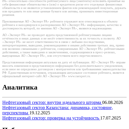
РА» относительно способности рейтингуемого лица (эмитента) исполнять принятые на
себя финансовые обязательства и (или) о кредитном риске его отдельных финансовых
обязательств и не являются установлением фактов или рекомендацией покупать, держать
или продавать те или иные ценные бумаги или активы, принимать инвестиционные
решения.
Присваиваемые АО «Эксперт РА» рейтинги отражают всю относящуюся к объекту
рейтинга и находящуюся в распоряжении АО «Эксперт РА» информацию, качество и
достоверность которой, по мнению АО «Эксперт РА», являются надлежащими.
АО «Эксперт РА» не проводит аудита представленной рейтингуемыми лицами
отчётности и иных данных и не несёт ответственность за их точность и полноту. АО
«Эксперт РА» не несет ответственности в связи с любыми последствиями,
интерпретациями, выводами, рекомендациями и иными действиями третьих лиц, прямо
или косвенно связанными с рейтингом, совершенными АО «Эксперт РА» рейтинговыми
действиями, а также выводами и заключениями, содержащимися в пресс-релизах,
выпущенных АО «Эксперт РА», или отсутствием всего перечисленного.
Представленная информация актуальна на дату её публикации. АО «Эксперт РА» вправе
вносить изменения в представленную информацию без дополнительного уведомления,
если иное не определено договором с контрагентом или требованиями законодательства
РФ. Единственным источником, отражающим актуальное состояние рейтинга, является
официальный интернет-сайт АО «Эксперт РА» www.raexpert.ru.
Аналитика
Нефтегазовый сектор: внутри идеального шторма
06.08.2026
Нефтегазовый сектор Казахстана: динамика, состояние,
перспективы
19.12.2025
Нефтегазовый сектор: проверка на устойчивость
17.07.2025