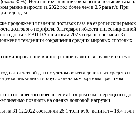
(около 35%). Негативное влияние сокращения поставок газа на
м рынке выросли за 2022 год более чем в 2,5 раза г/г. При
о дивидендам.
кже продолжения падения поставок газа на европейский рынок
роста долгового портфеля, благодаря гибкости инвестиционной
ного долга к EBITDA по итогам 2023 года не превысит 3х.
родолжения тенденции сокращения средних мировых спотовых
по номинированной в иностранной валюте выручке и объемов
да от отчетной даты с учетом остатка денежных средств и
ая оценка ликвидности обусловлена комфортным графиком
р стратегического обеспечения Газпрома был переоценен до
ет значимо повлиять на оценку долговой нагрузки.
а 31.12.2022 составили 26,1 трлн руб., капитал – 16,4 трлн