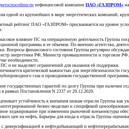
едитоспособности
нефинансовой компании
ПАО «ГАЗПРОМ»
на
ия одной из крупнейших в мире энергетических компаний, кру
едитный рейтинг ПАО «ГАЗПРОМ» присваивается на уровне усло
в:
 высокое влияние ПС на операционную деятельность Группы пос
ционной программы и ее объемов. По мнению агентства, деятел
. Вопросы финансового состояния Группы регулярно обсуждаютс
нистр энергетики РФ, Министр промышленности и торговли РФ.
учае необходимости.
м ПС и не выделяет ограничений для оказания ей поддержки.
печивается критической важностью для энергобезопасности госу
рубопроводного газа и проводником государственной программы
твие государственных гарантий по долгу Группы при наличии о
в рамках Постановления N 2337 от 29.12.2020.
оценивает устойчивость к внешним шокам отрасли Группы как у
о-интегрированной бизнес-моделью и спецификой ценообразован
енное хеджирование при изменении рыночной конъюнктуры обес
ких цен на нефть. Барьеры для входа в отрасль Группы оценива
 с диверсификацией в нефтедобывающий и нефтеперерабатываю