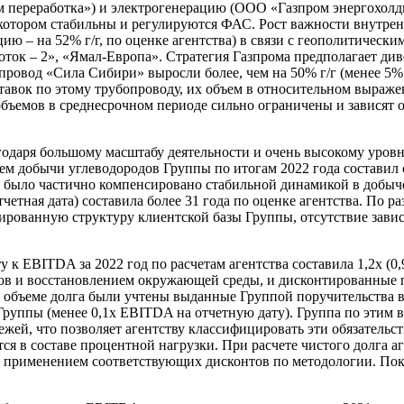
переработка») и электрогенерацию (ООО «Газпром энергохолдин
котором стабильны и регулируются ФАС. Рост важности внутрен
ию – на 52% г/г, по оценке агентства) в связи с геополитическ
ток – 2», «Ямал-Европа». Стратегия Газпрома предполагает ди
опровод «Сила Сибири» выросли более, чем на 50% г/г (менее 5%
ставок по этому трубопроводу, их объем в относительном выраже
объемов в среднесрочном периоде сильно ограничены и зависят
одаря большому масштабу деятельности и очень высокому уровн
м добычи углеводородов Группы по итогам 2022 года составил ок
нке было частично компенсировано стабильной динамикой в добы
четная дата) составила более 31 года по оценке агентства. По р
цированную структуру клиентской базы Группы, отсутствие зав
к EBITDA за 2022 год по расчетам агентства составила 1,2х (0,
ов и восстановлением окружающей среды, и дисконтированные п
е в объеме долга были учтены выданные Группой поручительства 
Группы (менее 0,1х EBITDA на отчетную дату). Группа по этим 
ей, что позволяет агентству классифицировать эти обязательств
в составе процентной нагрузки. При расчете чистого долга аг
 с применением соответствующих дисконтов по методологии. П