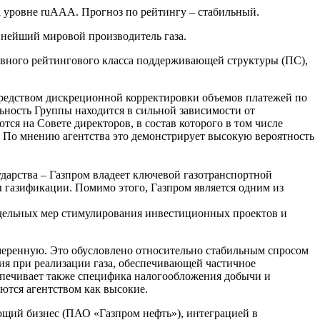
 уровне ruAAA. Прогноз по рейтингу – стабильный.
пнейший мировой производитель газа.
вного рейтингового класса поддерживающей структуры (ПС),
редством дискреционной корректировки объемов платежей по
ьность Группы находится в сильной зависимости от
я на Совете директоров, в состав которого в том числе
 По мнению агентства это демонстрирует высокую вероятность
дарства – Газпром владеет ключевой газотранспортной
 газификации. Помимо этого, Газпром является одним из
тдельных мер стимулирования инвестиционных проектов и
меренную. Это обусловлено относительно стабильным спросом
ия при реализации газа, обеспечивающей частичное
печивает также специфика налогообложения добычи и
ются агентством как высокие.
щий бизнес (ПАО «Газпром нефть»), интеграцией в