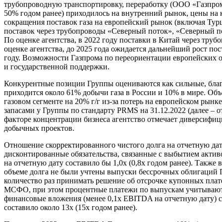
трубопроводную транспортировку, переработку (ООО «Газпром 
50% годом ранее) приходилось на внутренний рынок, цены на 
сокращения поставок газа на европейский рынок (включая Турц
поставок через трубопроводы «Северный поток», «Северный по
По оценке агентства, в 2022 году поставки в Китай через труб
оценке агентства, до 2025 года ожидается дальнейший рост по
году. Возможности Газпрома по переориентации европейских 
и государственной поддержки.
Конкурентные позиции Группы оцениваются как сильные, благ
приходится около 61% добычи газа в России и 10% в мире. Объе
газовом сегменте на 20% г/г из-за потерь на европейском ры
запасами у Группы по стандарту PRMS на 31.12.2022 (далее – от
факторе концентрации бизнеса агентство отмечает диверсифи
добычных проектов.
Отношение скорректированного чистого долга на отчетную дату 
дисконтированные обязательства, связанные с выбытием актив
на отчетную дату составило бы 1,0х (0,8х годом ранее). Такж
объеме долга не были учтены выпуски бессрочных облигаций 
количество раз принимать решение об отсрочке купонных платеж
МСФО, при этом процентные платежи по выпускам учитываются 
финансовые вложения (менее 0,1х EBITDA на отчетную дату)
составило около 13х (15х годом ранее).