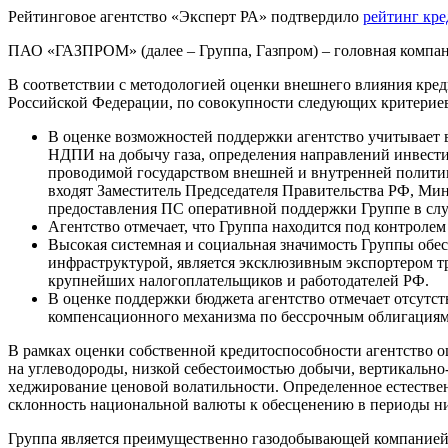
Рейтинговое агентство «Эксперт РА» подтвердило
рейтинг кр
ПАО «ГАЗПРОМ» (далее – Группа, Газпром) – головная компан
В соответствии с методологией оценки внешнего влияния кр
Российской Федерации, по совокупности следующих критерие
В оценке возможностей поддержки агентство учитывает
НДПИ на добычу газа, определения направлений инвести
проводимой государством внешней и внутренней политики
входят Заместитель Председателя Правительства РФ, Ми
предоставления ПС оперативной поддержки Группе в сл
Агентство отмечает, что Группа находится под контроле
Высокая системная и социальная значимость Группы обес
инфраструктурой, является эксклюзивным экспортером т
крупнейших налогоплательщиков и работодателей РФ.
В оценке поддержки бюджета агентство отмечает отсутс
компенсационного механизма по бессрочным облигациям 
В рамках оценки собственной кредитоспособности агентство 
на углеводороды, низкой себестоимостью добычи, вертикальн
хеджирование ценовой волатильности. Определенное естеств
склонность национальной валюты к обесценению в периоды низ
Группа является преимущественно газодобывающей компанией