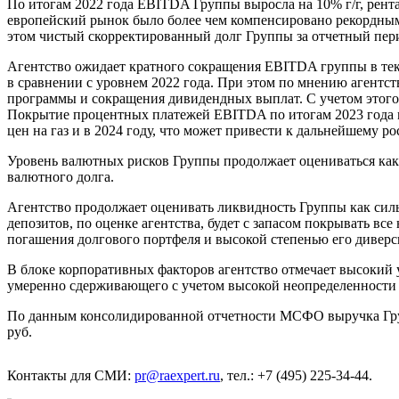
По итогам 2022 года EBITDA Группы выросла на 10% г/г, рента
европейский рынок было более чем компенсировано рекордными ц
этом чистый скорректированный долг Группы за отчетный пер
Агентство ожидает кратного сокращения EBITDA группы в теку
в сравнении с уровнем 2022 года. При этом по мнению агентст
программы и сокращения дивидендных выплат. С учетом этого 
Покрытие процентных платежей EBITDA по итогам 2023 года м
цен на газ и в 2024 году, что может привести к дальнейшему р
Уровень валютных рисков Группы продолжает оцениваться как
валютного долга.
Агентство продолжает оценивать ликвидность Группы как силь
депозитов, по оценке агентства, будет с запасом покрывать в
погашения долгового портфеля и высокой степенью его дивер
В блоке корпоративных факторов агентство отмечает высокий 
умеренно сдерживающего с учетом высокой неопределенности 
По данным консолидированной отчетности МСФО выручка Группы 
руб.
Контакты для СМИ:
pr@raexpert.ru
, тел.: +7 (495) 225-34-44.