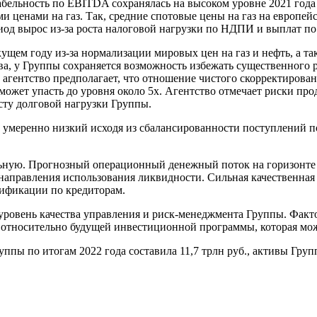
бельность по EBITDA сохранялась на высоком уровне 2021 года 
енами на газ. Так, средние спотовые цены на газ на европейско
иод вырос из-за роста налоговой нагрузки по НДПИ и выплат п
щем году из-за нормализации мировых цен на газ и нефть, а та
ва, у Группы сохраняется возможность избежать существенного 
агентство предполагает, что отношение чистого скорректирован
ожет упасть до уровня около 5х. Агентство отмечает риски п
осту долговой нагрузки Группы.
 умеренно низкий исходя из сбалансированности поступлений 
ную. Прогнозный операционный денежный поток на горизонте го
се направления использования ликвидности. Сильная качественн
сификации по кредиторам.
уровень качества управления и риск-менеджмента Группы. Факто
относительно будущей инвестиционной программы, которая мож
по итогам 2022 года составила 11,7 трлн руб., активы Группы н