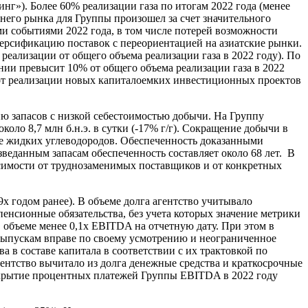
г»). Более 60% реализации газа по итогам 2022 года (менее
него рынка для Группы произошел за счет значительного
ими событиями 2022 года, в том числе потерей возможности
версификацию поставок с переориентацией на азиатские рынки.
 реализации от общего объема реализации газа в 2022 году). По
нии превысит 10% от общего объема реализации газа в 2022
 от реализации новых капиталоемких инвестиционных проектов
ю запасов с низкой себестоимостью добычи. На Группу
оло 8,7 млн б.н.э. в сутки (-17% г/г). Сокращение добычи в
че жидких углеводородов. Обеспеченность доказанными
азведанным запасам обеспеченность составляет около 68 лет. В
исимости от труднозаменимых поставщиков и от конкретных
9х годом ранее). В объеме долга агентство учитывало
енсионные обязательства, без учета которых значение метрики
в объеме менее 0,1х EBITDA на отчетную дату. При этом в
выпускам вправе по своему усмотрению и неограниченное
а в составе капитала в соответствии с их трактовкой по
ентство вычитало из долга денежные средства и краткосрочные
окрытие процентных платежей Группы EBITDA в 2022 году