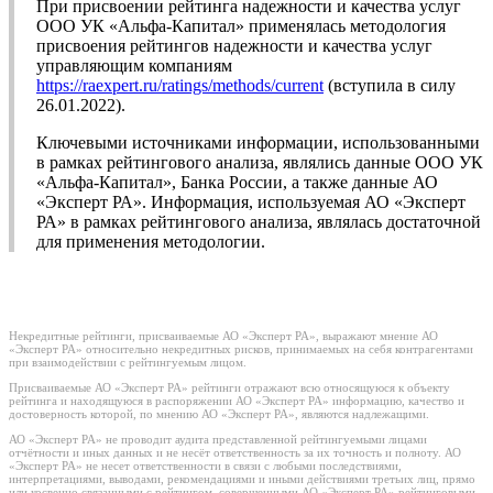
При присвоении рейтинга надежности и качества услуг
ООО УК «Альфа-Капитал» применялась методология
присвоения рейтингов надежности и качества услуг
управляющим компаниям
https://raexpert.ru/ratings/methods/current
(вступила в силу
26.01.2022).
Ключевыми источниками информации, использованными
в рамках рейтингового анализа, являлись данные ООО УК
«Альфа-Капитал», Банка России, а также данные АО
«Эксперт РА». Информация, используемая АО «Эксперт
РА» в рамках рейтингового анализа, являлась достаточной
для применения методологии.
Некредитные рейтинги, присваиваемые АО «Эксперт РА», выражают мнение АО
«Эксперт РА» относительно некредитных рисков, принимаемых на себя контрагентами
при взаимодействии с рейтингуемым лицом.
Присваиваемые АО «Эксперт РА» рейтинги отражают всю относящуюся к объекту
рейтинга и находящуюся в распоряжении АО «Эксперт РА» информацию, качество и
достоверность которой, по мнению АО «Эксперт РА», являются надлежащими.
АО «Эксперт РА» не проводит аудита представленной рейтингуемыми лицами
отчётности и иных данных и не несёт ответственность за их точность и полноту. АО
«Эксперт РА» не несет ответственности в связи с любыми последствиями,
интерпретациями, выводами, рекомендациями и иными действиями третьих лиц, прямо
или косвенно связанными с рейтингом, совершенными АО «Эксперт РА» рейтинговыми