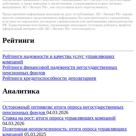
действиями, а также выводами и заключениями, содержащимися в пресс-релизах,
выпущенных АО «Эксперт РА», или отсутствием всего перечисленного.
Представленная информация актуальна на дату её публикации. АО «Эксперт РА» вправе
вносить изменения в представленную информацию без дополнительного уведомления,
если иное не определено договором с контрагентом или требованиями законодательства
РФ. Единственным источником, отражающим актуальное состояние рейтинга, является
официальный интернет-сайт АО «Эксперт РА» www.raexpert.ru.
Рейтинги
Рейтинги надежности и качества услуг управляющих
компаний
Рейтинги финансовой надежности негосударственных
пенсионных фондов
Рейтинги кредитоспособности депозитариев
Аналитика
Осторожный оптимизм: итоги опроса негосударственных
пенсионных фондов
04.03.2026
Ставка на рост: итоги опроса управляющих компаний
04.03.2026
Позитивная неопределенность: итоги опроса управляющих
компаний
05.03.2025