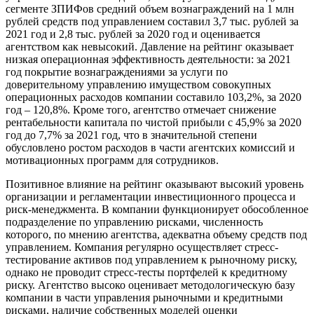
сегменте ЗПИФов средний объем вознаграждений на 1 млн
рублей средств под управлением составил 3,7 тыс. рублей за
2021 год и 2,8 тыс. рублей за 2020 год и оценивается
агентством как невысокий. Давление на рейтинг оказывает
низкая операционная эффективность деятельности: за 2021
год покрытие вознаграждениями за услуги по
доверительному управлению имуществом совокупных
операционных расходов компании составило 103,2%, за 2020
год – 120,8%. Кроме того, агентство отмечает снижение
рентабельности капитала по чистой прибыли с 45,9% за 2020
год до 7,7% за 2021 год, что в значительной степени
обусловлено ростом расходов в части агентских комиссий и
мотивационных программ для сотрудников.
Позитивное влияние на рейтинг оказывают высокий уровень
организации и регламентации инвестиционного процесса и
риск-менеджмента. В компании функционирует обособленное
подразделение по управлению рисками, численность
которого, по мнению агентства, адекватна объему средств под
управлением. Компания регулярно осуществляет стресс-
тестирование активов под управлением к рыночному риску,
однако не проводит стресс-тесты портфелей к кредитному
риску. Агентство высоко оценивает методологическую базу
компании в части управления рыночными и кредитными
рисками, наличие собственных моделей оценки