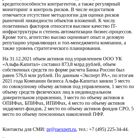
кредитоспособности контрагентов, а также регулярный
мониторинг и контроль рисков. В числе недостатков
отмечается отсутствие методологии для оценки рисков
рыночной ликвидности объектов вложений. К числу
позитивных факторов относится высокое качество IT-
инфраструктуры и степень автоматизации бизнес-процессов.
Кроме того, агентство высоко оценивает опыт и деловую
репутацию управляющих и топ-менеджмента компании, а
также уровень стратегического планирования.
На 31.12.2021 объем активов под управлением ООО УК
«Альфа-Капитал» составил 873,8 млрд рублей, объем
собственных средств по форме расчета Банка России был
равен 576,6 млн рублей. По данным «Эксперт РА», по итогам
2021 года Компании бизнеса Альфа-Капитал заняли 5 место
по совокупному объему активов под управлением, 1 место по
объему средств физических лиц в индивидуальном
доверительном управлении, 3 место по объему активов в
ОПИФах, БПИФах, ИПИФах, 4 место по объему активов
эндаумент-фондов, 2 место по объему активов фондов СРО, 5
место по объему пенсионных накоплений ПФР.
Контакты для СМИ:
pr@raexpert.ru
, тел.: +7 (495) 225-34-44.