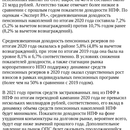
21 млрд рублей. Агентство также отмечает более низкие в
сравнении с прошлым годом показатели доходности НПФ. По
оценкам «Эксперт РА», средневзвешенная доходность
пенсионных накоплений по итогам 2020 года составила 7,2%
(5,2% за вычетом вознаграждений) против 10,7% годом ранее
(8,2% за вычетом вознаграждений).
Средневзвешенная доходность пенсионных резервов по
итогам 2020 года оказалась в районе 5,8% (4,8% за вычетом
вознаграждений), при этом по итогам 2019 года она была на
уровне 8,1% и 6,7% соответственно. В условиях снижения
показателей доходности, а также стагнации рынка
корпоративного НПО поддержку динамике средств
пенсионных резервов в 2020 году оказал существенных рост
взносов в рамках индивидуальных пенсионных программ
(более чем на 50% в сравнении с 2019 годом).
В 2021 году приток средств застрахованных лиц из ПФР в
НПФ по итогам переходной кампании 2020 года не превысил
нескольких миллиардов рублей, соответственно, его вклад в
динамику объема средств пенсионных накоплений НПФ
будет минимален. Показатели доходности НПФ на фоне
ухудшения конъюнктуры на долговом рынке, вероятнее всего,
будут еще ниже значений прошлого года. Дополнительное
давление на рынок ОПС будет оказывать продолжающийся