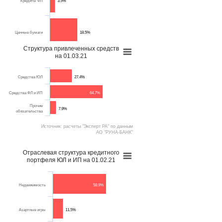
Кредиты ФЛ
3.5%
Ценные бумаги
18.5%
Структура привлеченных средств
на 01.03.21
Имущество
3%
Средства ЮЛ
27.4%
Средства ФЛ и ИП
64.7%
Прочие активы
3%
Прочие
7.9%
обязательства
Источник: расчеты "Эксперт РА" по данным
Источник: расчеты "Эксперт РА" по данным
АО "РУНА-БАНК"
АО "РУНА-БАНК"
Отраслевая структура кредитного
портфеля ЮЛ и ИП на 01.02.21
Недвижимость
58.9%
Азартные игры
11.5%