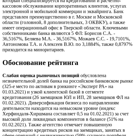
который специализируется на кредитовании и расчетно-
кассовом обслуживании корпоративных клиентов, услугах
электронной и мобильной коммерции и эквайринга. Банк
представлен преимущественно в г. Москве и Московской
области (головной, 8 дополнительных, 3 ОКВКУ), а также
имеет операционный офис в Тверской области. Ключевыми
собственниками банка являются 5 ФЛ: Борисов С.А. -
36,5167%, Беляева М.А. - 36,5167%, Можаев С.С. - 19,7101%,
Автономова Т.А. и Алексеев В.Ю. по 3,1884%, также 0,8797%
приходится на миноритариев.
Обоснование рейтинга
Слабая оценка рыночных позиций
обусловлена
незначительной долей банка на российском банковском рынке
(325-е место по активам в рэнкинге «Эксперт РА» на
01.03.2021) и узкой клиентской базой в сегменте
кредитования (26 заемщиков ЮЛ и ИП, 28 заемщиков ФЛ на
01.02.2021). Диверсификация бизнеса по направлениям
деятельности находится на невысоком уровне (индекс
Херфиндаля-Хиршмана составляет 0,5 на 01.02.2021) за счет
высокой доли ликвидных компонентов в балансе (51% на
01.02.2021). Также агентство отмечает повышенную
концентрацию кредитных рисков на заемщиках, занятых в
сфере операций с недвижимостью (59% ссудного портфеля