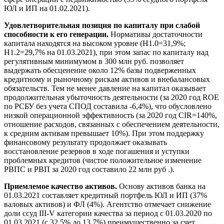
ЮЛ и ИП на 01.02.2021).
Удовлетворительная позиция по капиталу при слабой
способности к его генерации.
Нормативы достаточности
капитала находятся на высоком уровне (Н1.0=31,9%;
Н1.2=29,7% на 01.03.2021), при этом запас по капиталу над
регулятивным минимумом в 300 млн руб. позволяет
выдержать обесценение около 12% базы подверженных
кредитному и рыночному рискам активов и внебалансовых
обязательств. Тем не менее давление на капитал оказывает
продолжительная убыточность деятельности (за 2020 год ROE
по РСБУ без учета СПОД составила -6,4%), что обусловлено
низкой операционной эффективность (за 2020 год CIR=140%,
отношение расходов, связанных с обеспечением деятельности,
к средним активам превышает 10%). При этом поддержку
финансовому результату продолжает оказывать
восстановление резервов в ходе погашения и уступки
проблемных кредитов (чистое положительное изменение
РВПС и РВП за 2020 год составило 22 млн руб .).
Приемлемое качество активов.
Основу активов банка на
01.03.2021 составляет кредитный портфель ЮЛ и ИП (37%
валовых активов) и ФЛ (4%). Агентство отмечает снижение
доли ссуд III-V категории качества за период с 01.03.2020 по
01.03.2021 (с 32,5% до 13,7%) преимущественно за счет