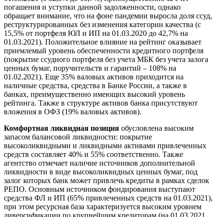
погашения и уступки данной задолженности, однако
обращает внимание, что на фоне пандемии выросла доля ссуд,
реструктурированных без изменения категории качества (с
15,5% от портфеля ЮЛ и ИП на 01.03.2020 до 42,7% на
01.03.2021). Положительное влияние на рейтинг оказывает
приемлемый уровень обеспеченности кредитного портфеля
(покрытие ссудного портфеля без учета МБК без учета залога
ценных бумаг, поручительств и гарантий – 108% на
01.02.2021). Еще 35% валовых активов приходится на
наличные средства, средства в Банке России, а также в
банках, преимущественно имеющих высокий уровень
рейтинга. Также в структуре активов банка присутствуют
вложения в ОФЗ (19% валовых активов).
Комфортная ликвидная позиция
обусловлена высоким
запасом балансовой ликвидности: покрытие
высоколиквидными и ликвидными активами привлеченных
средств составляет 40% и 55% соответственно. Также
агентство отмечает наличие источников дополнительной
ликвидности в виде высоколиквидных ценных бумаг, под
залог которых банк может привлечь кредиты в рамках сделок
РЕПО. Основным источником фондирования выступают
средства ФЛ и ИП (65% привлеченных средств на 01.03.2021),
при этом ресурсная база характеризуется высоким уровнем
диверсификации по крупнейшим кредиторам (на 01.03.2021