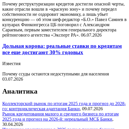
Почему реструктуризации кредитов достигли опасной черты,
какие отрасли вошли в «красную зону» и почему передел
собственности не оздоровит экономику, а лишь убьет
конкуренцию — об этом шеф-редактор «Б.О.» Павел Самиев в
кулуарах Финконгресса ЦБ поговорил с Александром
Сараевым, первым заместителем генерального директора
рейтингового агентства «Эксперт РА».
06.07.2026
Дольная корова: реальные ставки по кредитам
все еще достигают 30% годовых
Известия
Почему ссуды остаются недоступными для населения
03.07.2026
Аналитика
Коллекторский рынок по итогам 2025 года и прогноз до 2028-
го: контрциклическая адаптация
Банки
,
09.07.2026
Рынок кредитования малого и среднего бизнеса по итогам
2025 года и прогноз на 2026-й: нереальный МСБ
Банки
,
30.04.2026