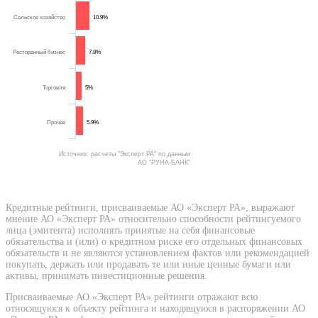
Сельское хозяйство
10.9%
Ресторанный бизнес
7.8%
Торговля
5%
Прочее
5.9%
Источник: расчеты "Эксперт РА" по данным
АО "РУНА-БАНК"
Кредитные рейтинги, присваиваемые АО «Эксперт РА», выражают
мнение АО «Эксперт РА» относительно способности рейтингуемого
лица (эмитента) исполнять принятые на себя финансовые
обязательства и (или) о кредитном риске его отдельных финансовых
обязательств и не являются установлением фактов или рекомендацией
покупать, держать или продавать те или иные ценные бумаги или
активы, принимать инвестиционные решения.
Присваиваемые АО «Эксперт РА» рейтинги отражают всю
относящуюся к объекту рейтинга и находящуюся в распоряжении АО