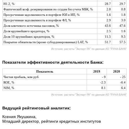
Н1.2, %
28.7
29.7
Фактический коэф. резервирования по ссудам без учета МБК, %
2.8
0.8
Просроченная задолженность в портфеле ЮЛ и ИП, %
1.6
1.8
Просроченная задолженность в портфеле ФЛ, %
2.9
3.0
Доля ключевого источника пассивов, %
43.6
47.6
Доля крупнейшего кредитора, %
2.5
1.6
Доля 10 крупнейших кредиторов, %
11.5
9.5
Покрытие обязательств (кроме субординированных) LAT, %
51.7
57.5
Источник: расчеты "Эксперт РА" по данным АО "РУНА-БАНК"
Показатели эффективности деятельности Банка:
Показатель
2019
2020
Чистая прибыль, млн руб.
- 9
- 25
ROE, %
-2.3
-6.4
NIM, %
8.1
6.4
Источник: расчеты "Эксперт РА" по данным АО "РУНА-БАНК"
Ведущий рейтинговый аналитик:
Ксения Якушкина,
Младший директор, рейтинги кредитных институтов