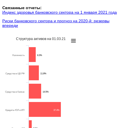
Связанные отчеты:
Индекс здоровья банковского сектора на 1 января 2021 года
Риски банковского сектора и прогноз на 2020-й: резервы
впереди
Структура активов на 01.03.21
Наличность
8.3%
Средства в ЦБ РФ
11.8%
Средства в банках
14.5%
Кредиты ЮЛ и ИП
37.4%