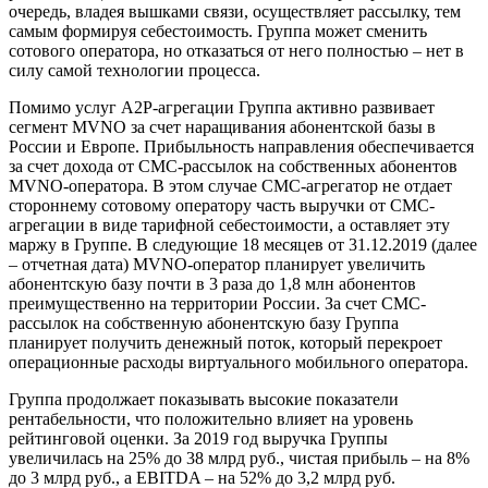
очередь, владея вышками связи, осуществляет рассылку, тем
самым формируя себестоимость. Группа может сменить
сотового оператора, но отказаться от него полностью – нет в
силу самой технологии процесса.
Помимо услуг A2P-агрегации Группа активно развивает
сегмент MVNO за счет наращивания абонентской базы в
России и Европе. Прибыльность направления обеспечивается
за счет дохода от СМС-рассылок на собственных абонентов
MVNO-оператора. В этом случае СМС-агрегатор не отдает
стороннему сотовому оператору часть выручки от СМС-
агрегации в виде тарифной себестоимости, а оставляет эту
маржу в Группе. В следующие 18 месяцев от 31.12.2019 (далее
– отчетная дата) MVNO-оператор планирует увеличить
абонентскую базу почти в 3 раза до 1,8 млн абонентов
преимущественно на территории России. За счет СМС-
рассылок на собственную абонентскую базу Группа
планирует получить денежный поток, который перекроет
операционные расходы виртуального мобильного оператора.
Группа продолжает показывать высокие показатели
рентабельности, что положительно влияет на уровень
рейтинговой оценки. За 2019 год выручка Группы
увеличилась на 25% до 38 млрд руб., чистая прибыль – на 8%
до 3 млрд руб., а EBITDA – на 52% до 3,2 млрд руб.