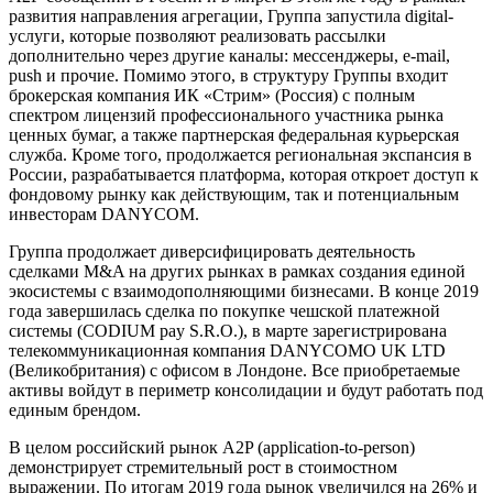
развития направления агрегации, Группа запустила digital-
услуги, которые позволяют реализовать рассылки
дополнительно через другие каналы: мессенджеры, e-mail,
push и прочие. Помимо этого, в структуру Группы входит
брокерская компания ИК «Стрим» (Россия) с полным
спектром лицензий профессионального участника рынка
ценных бумаг, а также партнерская федеральная курьерская
служба. Кроме того, продолжается региональная экспансия в
России, разрабатывается платформа, которая откроет доступ к
фондовому рынку как действующим, так и потенциальным
инвесторам DANYCOM.
Группа продолжает диверсифицировать деятельность
сделками M&A на других рынках в рамках создания единой
экосистемы с взаимодополняющими бизнесами. В конце 2019
года завершилась сделка по покупке чешской платежной
системы (CODIUM pay S.R.O.), в марте зарегистрирована
телекоммуникационная компания DANYCOMO UK LTD
(Великобритания) с офисом в Лондоне. Все приобретаемые
активы войдут в периметр консолидации и будут работать под
единым брендом.
В целом российский рынок A2P (application-to-person)
демонстрирует стремительный рост в стоимостном
выражении. По итогам 2019 года рынок увеличился на 26% и