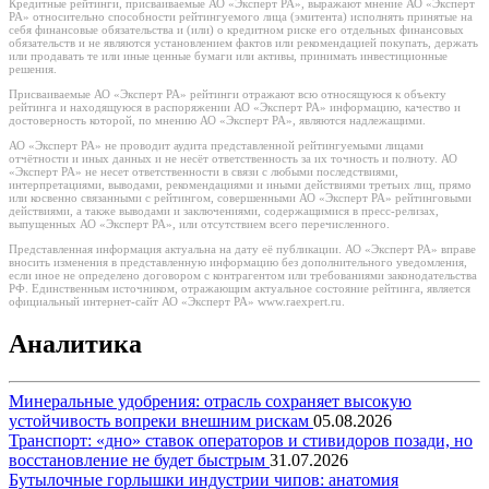
Кредитные рейтинги, присваиваемые АО «Эксперт РА», выражают мнение АО «Эксперт
РА» относительно способности рейтингуемого лица (эмитента) исполнять принятые на
себя финансовые обязательства и (или) о кредитном риске его отдельных финансовых
обязательств и не являются установлением фактов или рекомендацией покупать, держать
или продавать те или иные ценные бумаги или активы, принимать инвестиционные
решения.
Присваиваемые АО «Эксперт РА» рейтинги отражают всю относящуюся к объекту
рейтинга и находящуюся в распоряжении АО «Эксперт РА» информацию, качество и
достоверность которой, по мнению АО «Эксперт РА», являются надлежащими.
АО «Эксперт РА» не проводит аудита представленной рейтингуемыми лицами
отчётности и иных данных и не несёт ответственность за их точность и полноту. АО
«Эксперт РА» не несет ответственности в связи с любыми последствиями,
интерпретациями, выводами, рекомендациями и иными действиями третьих лиц, прямо
или косвенно связанными с рейтингом, совершенными АО «Эксперт РА» рейтинговыми
действиями, а также выводами и заключениями, содержащимися в пресс-релизах,
выпущенных АО «Эксперт РА», или отсутствием всего перечисленного.
Представленная информация актуальна на дату её публикации. АО «Эксперт РА» вправе
вносить изменения в представленную информацию без дополнительного уведомления,
если иное не определено договором с контрагентом или требованиями законодательства
РФ. Единственным источником, отражающим актуальное состояние рейтинга, является
официальный интернет-сайт АО «Эксперт РА» www.raexpert.ru.
Аналитика
Минеральные удобрения: отрасль сохраняет высокую
устойчивость вопреки внешним рискам
05.08.2026
Транспорт: «дно» ставок операторов и стивидоров позади, но
восстановление не будет быстрым
31.07.2026
Бутылочные горлышки индустрии чипов: анатомия