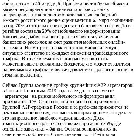
составил около 40 млрд руб. При этом рост в большей части
вызван регулярным повышением тарифов сотовых
операторов, а не количеством разосланных сообщений.
Емкость российского рынка оценивается в 63 млрд сообщений
в год, 70% из которых приходится на банковскую сферу. Доля
ритейла составила 20% от мобильного информирования.
Ключевым драйвером роста рынка является увеличение
банковских рассылок за счет развития мобильных онлайн-
платежей. Несмотря на сложную эпидемиологическую
ситуацию агентство не ожидает снижения транзакционного
трафика. В то же время компании могут сократить
маркетинговые и рекламные бюджеты, что может отразиться
на рекламном трафике и окажет давление на развитие рынка в
этом направлении.
Сейчас Группа входит в тройку крупнейших A2P-агрегаторов
в России. По итогам 2019 года на ее долю в сегменте
«агрегаторы» на рынке мобильного информирования
приходится 16%. Около половины всего генерируемого
Группой A2P-трафика в России и за рубежом приходится на
рекламные сообщения, стоимость которых дороже, что делает
это направление наиболее маржинальным. Доля
транзакционного трафика составляет примерно 35%, где
основные заказчики – банки. Остальное приходится на
сервисные сообщения. Существенная доля Группы на