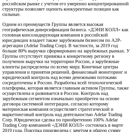
российском рынке с учетом его умеренно концентрированной
структуры позволяет оценить конкурентные позиции как
сильные.
Одним из преимуществ Группы является высокая
географическая диверсификация бизнеса. «ДЭНИ КОЛЛ» как
головная консолидирующая компания в российской
юрисдикции владеет также зарубежным бизнесом по A2P-
агрегации (Adelar Trading Corp). В частности, за 2019 год
больше 80% выручки сформировано на зарубежных рынках. У
Группы отсутствует привязка к конкретному региону в
получении выручки на территории России, а зарубежные
клиенты распределены по всему миру. Конечные центры
управления и принятия решений, финансовый мониторинг и
юридический контроль над всеми денежными потоками
сосредоточены в России. Разработка всей технологической
платформы, которая является главным активом Группы, также
осуществлена и развивается в России. Контроль над
зарубежным сегментом изначально приобретен на основе
договора системной интеграции, согласно которому
материнская компания осуществляет стратегический и
маркетинговый контроль над деятельностью Adelar Trading
Corp. Юридически сделка по приобретению 100% Adelar
Trading Corp компанией «ДЭНИ КОЛЛ» состоялась в марте
2019 года. Покупка произведена с зачетом в общую сумму