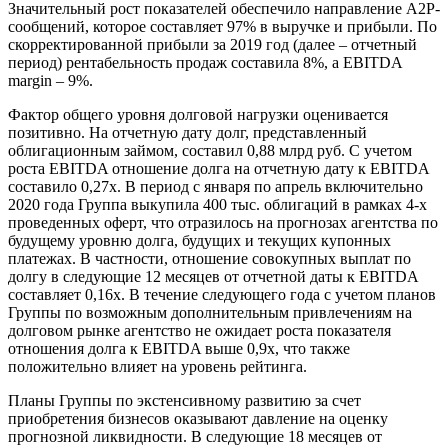
Значительный рост показателей обеспечило направление A2P-
сообщений, которое составляет 97% в выручке и прибыли. По
скорректированной прибыли за 2019 год (далее – отчетный
период) рентабельность продаж составила 8%, а EBITDA
margin – 9%.
Фактор общего уровня долговой нагрузки оценивается
позитивно. На отчетную дату долг, представленный
облигационным займом, составил 0,88 млрд руб. С учетом
роста EBITDA отношение долга на отчетную дату к EBITDA
составило 0,27х. В период с января по апрель включительно
2020 года Группа выкупила 400 тыс. облигаций в рамках 4-х
проведенных оферт, что отразилось на прогнозах агентства по
будущему уровню долга, будущих и текущих купонных
платежах. В частности, отношение совокупных выплат по
долгу в следующие 12 месяцев от отчетной даты к EBITDA
составляет 0,16х. В течение следующего года с учетом планов
Группы по возможным дополнительным привлечениям на
долговом рынке агентство не ожидает роста показателя
отношения долга к EBITDA выше 0,9х, что также
положительно влияет на уровень рейтинга.
Планы Группы по экстенсивному развитию за счет
приобретения бизнесов оказывают давление на оценку
прогнозной ликвидности. В следующие 18 месяцев от