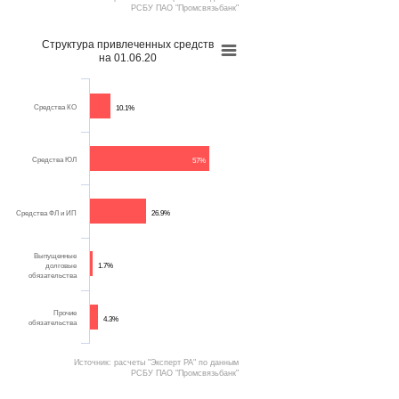
РСБУ ПАО "Промсвязьбанк"
Структура привлеченных средств
на 01.06.20
Средства КО
10.1%
Средства ЮЛ
57%
Средства ФЛ и ИП
26.9%
Выпущенные
долговые
1.7%
обязательства
Прочие
4.3%
обязательства
Источник: расчеты "Эксперт РА" по данным
РСБУ ПАО "Промсвязьбанк"