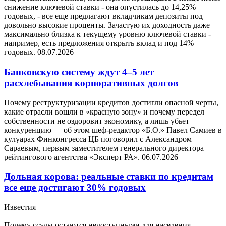
снижение ключевой ставки - она опустилась до 14,25%
годовых, - все еще предлагают вкладчикам депозиты под
довольно высокие проценты. Зачастую их доходность даже
максимально близка к текущему уровню ключевой ставки -
например, есть предложения открыть вклад и под 14%
годовых.
08.07.2026
Банковскую систему ждут 4–5 лет
расхлебывания корпоративных долгов
Почему реструктуризации кредитов достигли опасной черты,
какие отрасли вошли в «красную зону» и почему передел
собственности не оздоровит экономику, а лишь убьет
конкуренцию — об этом шеф-редактор «Б.О.» Павел Самиев в
кулуарах Финконгресса ЦБ поговорил с Александром
Сараевым, первым заместителем генерального директора
рейтингового агентства «Эксперт РА».
06.07.2026
Дольная корова: реальные ставки по кредитам
все еще достигают 30% годовых
Известия
Почему ссуды остаются недоступными для населения