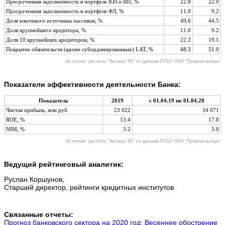
Просроченная задолженность в портфеле ЮЛ и ИП, %
22.8
22.9
Просроченная задолженность в портфеле ФЛ, %
11.0
9.2
Доля ключевого источника пассивов, %
49.6
44.5
Доля крупнейшего кредитора, %
11.0
9.2
Доля 10 крупнейших кредиторов, %
22.2
19.1
Покрытие обязательств (кроме субординированных) LAT, %
48.3
51.0
Источник: расчеты "Эксперт РА" по данным РСБУ ПАО "Промсвязьбанк"
Показатели эффективности деятельности Банка:
Показатель
2019
с 01.04.19 по 01.04.20
Чистая прибыль, млн руб.
23 022
34 071
ROE, %
13.4
17.8
NIM, %
3.2
3.0
Источник: расчеты "Эксперт РА" по данным РСБУ ПАО "Промсвязьбанк"
Ведущий рейтинговый аналитик:
Руслан Коршунов,
Старший директор, рейтинги кредитных институтов
Связанные отчеты:
Прогноз банковского сектора на 2020 год: Весеннее обострение