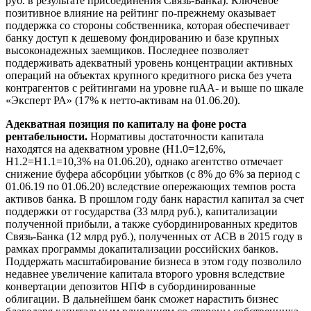
руб. в результате присоединения Связь-Банка). Ключевое
позитивное влияние на рейтинг по-прежнему оказывает
поддержка со стороны собственника, которая обеспечивает
банку доступ к дешевому фондированию и базе крупных
высоконадежных заемщиков. Последнее позволяет
поддерживать адекватный уровень концентрации активных
операций на объектах крупного кредитного риска без учета
контрагентов с рейтингами на уровне ruAА- и выше по шкале
«Эксперт РА» (17% к нетто-активам на 01.06.20).
Адекватная позиция по капиталу на фоне роста
рентабельности.
Нормативы достаточности капитала
находятся на адекватном уровне (Н1.0=12,6%,
Н1.2=Н1.1=10,3% на 01.06.20), однако агентство отмечает
снижение буфера абсорбции убытков (с 8% до 6% за период с
01.06.19 по 01.06.20) вследствие опережающих темпов роста
активов банка. В прошлом году банк нарастил капитал за счет
поддержки от государства (33 млрд руб.), капитализации
полученной прибыли, а также субординированных кредитов
Связь-Банка (12 млрд руб.), полученных от АСВ в 2015 году в
рамках программы докапитализации российских банков.
Поддержать масштабирование бизнеса в этом году позволило
недавнее увеличение капитала второго уровня вследствие
конвертации депозитов НПФ в субординированные
облигации. В дальнейшем банк сможет нарастить бизнес