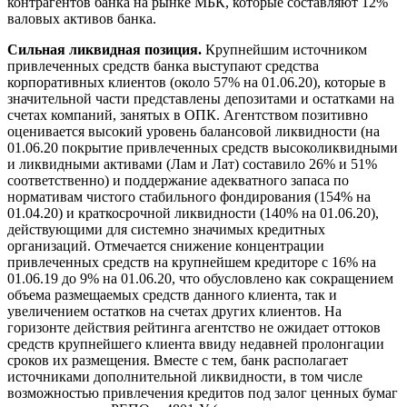
контрагентов банка на рынке МБК, которые составляют 12%
валовых активов банка.
Сильная ликвидная позиция.
Крупнейшим источником
привлеченных средств банка выступают средства
корпоративных клиентов (около 57% на 01.06.20), которые в
значительной части представлены депозитами и остатками на
счетах компаний, занятых в ОПК. Агентством позитивно
оценивается высокий уровень балансовой ликвидности (на
01.06.20 покрытие привлеченных средств высоколиквидными
и ликвидными активами (Лам и Лат) составило 26% и 51%
соответственно) и поддержание адекватного запаса по
нормативам чистого стабильного фондирования (154% на
01.04.20) и краткосрочной ликвидности (140% на 01.06.20),
действующими для системно значимых кредитных
организаций. Отмечается снижение концентрации
привлеченных средств на крупнейшем кредиторе с 16% на
01.06.19 до 9% на 01.06.20, что обусловлено как сокращением
объема размещаемых средств данного клиента, так и
увеличением остатков на счетах других клиентов. На
горизонте действия рейтинга агентство не ожидает оттоков
средств крупнейшего клиента ввиду недавней пролонгации
сроков их размещения. Вместе с тем, банк располагает
источниками дополнительной ликвидности, в том числе
возможностью привлечения кредитов под залог ценных бумаг