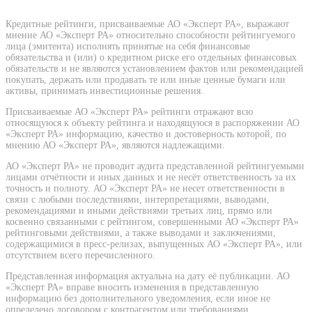
Кредитные рейтинги, присваиваемые АО «Эксперт РА», выражают
мнение АО «Эксперт РА» относительно способности рейтингуемого
лица (эмитента) исполнять принятые на себя финансовые
обязательства и (или) о кредитном риске его отдельных финансовых
обязательств и не являются установлением фактов или рекомендацией
покупать, держать или продавать те или иные ценные бумаги или
активы, принимать инвестиционные решения.
Присваиваемые АО «Эксперт РА» рейтинги отражают всю
относящуюся к объекту рейтинга и находящуюся в распоряжении АО
«Эксперт РА» информацию, качество и достоверность которой, по
мнению АО «Эксперт РА», являются надлежащими.
АО «Эксперт РА» не проводит аудита представленной рейтингуемыми
лицами отчётности и иных данных и не несёт ответственность за их
точность и полноту. АО «Эксперт РА» не несет ответственности в
связи с любыми последствиями, интерпретациями, выводами,
рекомендациями и иными действиями третьих лиц, прямо или
косвенно связанными с рейтингом, совершенными АО «Эксперт РА»
рейтинговыми действиями, а также выводами и заключениями,
содержащимися в пресс-релизах, выпущенных АО «Эксперт РА», или
отсутствием всего перечисленного.
Представленная информация актуальна на дату её публикации. АО
«Эксперт РА» вправе вносить изменения в представленную
информацию без дополнительного уведомления, если иное не
определено договором с контрагентом или требованиями