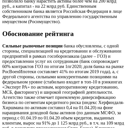
позволило банку нарастить активы более чем на 200 млрд
руб., а капитал - на 22 млрд руб. Единственным
собственником банка является Российская Федерация в лице
Федерального агентства по управлению государственным
имуществом (Росимущество).
Обоснование рейтинга
Сильные рыночные позиции
банка обусловлены, с одной
стороны, специализацией на кредитовании и обслуживании
предприятий в рамках гособоронзаказа (далее – ГОЗ) и
предоставлении услуг их сотрудникам (банк сопровождает
60% контрактов ГОЗ по итогам 1пг2020; доля банка на рынке
РосВоенИпотеки составляет 41% по итогам 2019 года), а, с
другой стороны, сильными конкурентными позициями на
федеральном уровне (стабильно входит в топ-10 в рэнкингах
«Эксперт РА» по активам, корпоративному кредитованию,
МСБ, факторингу) и широкой географией деятельности.
Агентство также отмечает приемлемую диверсификацию
бизнеса по сегментам кредитного риска (индекс Херфиндаля-
Хиршмана по активам составил 0,4 на 01.04.20) на фоне
наращивания доходной базы активов (по данным МСФО, за
период с 01.04.19 по 01.04.20 объем кредитов, выданных
клиентам, вырос на 91% до 1 125 млрд руб., в т.ч. на 109 млрд