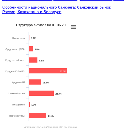
Особенности национального банкинга: банковский рынок
России, Казахстана и Беларуси
Структура активов на 01.06.20
Наличность
0.9%
Средства в ЦБ РФ
3.9%
Средства в банках
8.1%
Кредиты ЮЛ и ИП
35.6%
Кредиты ФЛ
11.2%
Ценные бумаги
23.1%
Имущество
1.1%
Прочие активы
16.1%
Источник: расчеты "Эксперт РА" по данным