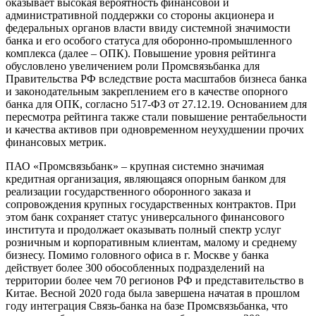
оказывает высокая вероятность финансовой и
административной поддержки со стороны акционера и
федеральных органов власти ввиду системной значимости
банка и его особого статуса для оборонно-промышленного
комплекса (далее – ОПК). Повышение уровня рейтинга
обусловлено увеличением роли Промсвязьбанка для
Правительства РФ вследствие роста масштабов бизнеса банка
и законодательным закреплением его в качестве опорного
банка для ОПК, согласно 517-ФЗ от 27.12.19. Основанием для
пересмотра рейтинга также стали повышение рентабельности
и качества активов при одновременном неухудшении прочих
финансовых метрик.
ПАО «Промсвязьбанк» – крупная системно значимая
кредитная организация, являющаяся опорным банком для
реализации государственного оборонного заказа и
сопровождения крупных государственных контрактов. При
этом банк сохраняет статус универсального финансового
института и продолжает оказывать полный спектр услуг
розничным и корпоративным клиентам, малому и среднему
бизнесу. Помимо головного офиса в г. Москве у банка
действует более 300 обособленных подразделений на
территории более чем 70 регионов РФ и представительство в
Китае. Весной 2020 года была завершена начатая в прошлом
году интеграция Связь-банка на базе Промсвязьбанка, что