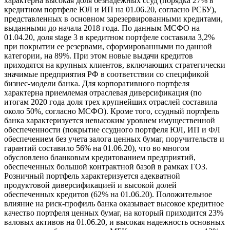
характерна высокая доля безнадежных ссуд (порядка 27% в
кредитном портфеле ЮЛ и ИП на 01.06.20, согласно РСБУ),
представленных в основном зарезервированными кредитами,
выданными до начала 2018 года. По данным МСФО на
01.04.20, доля stage 3 в кредитном портфеле составила 3,2%
при покрытии ее резервами, сформированными по данной
категории, на 89%. При этом новые выдачи кредитов
приходятся на крупных клиентов, включающих стратегически
значимые предприятия РФ в соответствии со спецификой
бизнес-модели банка. Для корпоративного портфеля
характерна приемлемая отраслевая диверсификация (по
итогам 2020 года доля трех крупнейших отраслей составила
около 50%, согласно МСФО). Кроме того, ссудный портфель
банка характеризуется невысоким уровнем имущественной
обеспеченности (покрытие ссудного портфеля ЮЛ, ИП и ФЛ
обеспечением без учета залога ценных бумаг, поручительств и
гарантий составило 56% на 01.06.20), что во многом
обусловлено бланковым кредитованием предприятий,
обеспеченных большой контрактной базой в рамках ГОЗ.
Розничный портфель характеризуется адекватной
продуктовой диверсификацией и высокой долей
обеспеченных кредитов (62% на 01.06.20). Положительное
влияние на риск-профиль банка оказывает высокое кредитное
качество портфеля ценных бумаг, на который приходится 23%
валовых активов на 01.06.20, и высокая надежность основных