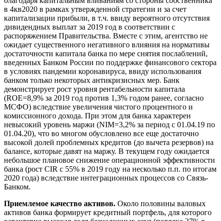
благодаря капитальным вливаниям со стороны собственника
в 4кв2020 в рамках утвержденной стратегии и за счет
капитализации прибыли, в т.ч. ввиду вероятного отсутствия
дивидендных выплат за 2019 год в соответствии с
распоряжением Правительства. Вместе с этим, агентство не
ожидает существенного негативного влияния на нормативы
достаточности капитала банка по мере снятия послаблений,
введенных Банком России по поддержке финансового сектора
в условиях пандемии коронавируса, ввиду использования
банком только некоторых антикризисных мер. Банк
демонстрирует рост уровня рентабельности капитала
(ROE=8,9% за 2019 год против 1,3% годом ранее, согласно
МСФО) вследствие увеличения чистого процентного и
комиссионного дохода. При этом для банка характерен
невысокий уровень маржи (NIM=3,2% за период с 01.04.19 по
01.04.20), что во многом обусловлено все еще достаточно
высокой долей проблемных кредитов (до вычета резервов) на
балансе, которые давят на маржу. В текущем году ожидается
небольшое плановое снижение операционной эффективности
банка (рост CIR c 55% в 2019 году на несколько п.п. по итогам
2020 года) вследствие интеграционных процессов со Связь-
Банком.
Приемлемое качество активов.
Около половины валовых
активов банка формирует кредитный портфель, для которого