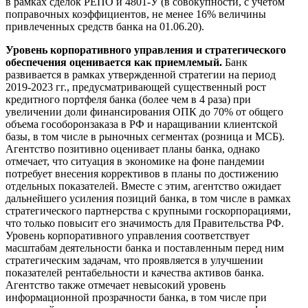
в рамках сделок РЕПО и 4801-У (в совокупности, с учетом
поправочных коэффициентов, не менее 16% величины
привлеченных средств банка на 01.06.20).
Уровень корпоративного управления и стратегического
обеспечения оценивается как приемлемый.
Банк
развивается в рамках утвержденной стратегии на период
2019-2023 гг., предусматривающей существенный рост
кредитного портфеля банка (более чем в 4 раза) при
увеличении доли финансирования ОПК до 70% от общего
объема гособоронзаказа в РФ и наращивании клиентской
базы, в том числе в рыночных сегментах (розница и МСБ).
Агентство позитивно оценивает планы банка, однако
отмечает, что ситуация в экономике на фоне пандемии
потребует внесения коррективов в планы по достижению
отдельных показателей. Вместе с этим, агентство ожидает
дальнейшего усиления позиций банка, в том числе в рамках
стратегического партнерства с крупными госкорпорациями,
что только повысит его значимость для Правительства РФ.
Уровень корпоративного управления соответствует
масштабам деятельности банка и поставленным перед ним
стратегическим задачам, что проявляется в улучшении
показателей рентабельности и качества активов банка.
Агентство также отмечает невысокий уровень
информационной прозрачности банка, в том числе при