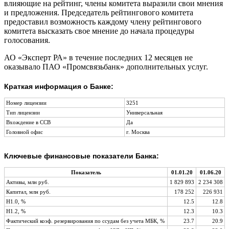
влияющие на рейтинг, члены комитета выразили свои мнения
и предложения. Председатель рейтингового комитета
предоставил возможность каждому члену рейтингового
комитета высказать свое мнение до начала процедуры
голосования.
АО «Эксперт РА» в течение последних 12 месяцев не
оказывало ПАО «Промсвязьбанк» дополнительных услуг.
Краткая информация о Банке:
Номер лицензии
3251
Тип лицензии
Универсальная
Вхождение в ССВ
Да
Головной офис
г. Москва
Ключевые финансовые показатели Банка:
Показатель
01.01.20
01.06.20
Активы, млн руб.
1 829 893
2 234 308
Капитал, млн руб.
178 252
226 931
Н1.0, %
12.5
12.8
Н1.2, %
12.3
10.3
Фактический коэф. резервирования по ссудам без учета МБК, %
23.7
20.9