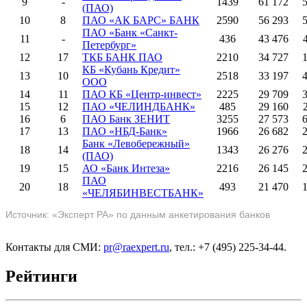
9
-
1439
61 172
(ПАО)
10
8
ПАО «АК БАРС» БАНК
2590
56 293
ПАО «Банк «Санкт-
11
-
436
43 476
Петербург»
12
17
ТКБ БАНК ПАО
2210
34 727
КБ «Кубань Кредит»
13
10
2518
33 197
ООО
14
11
ПАО КБ «Центр-инвест»
2225
29 709
15
12
ПАО «ЧЕЛИНДБАНК»
485
29 160
16
6
ПАО Банк ЗЕНИТ
3255
27 573
17
13
ПАО «НБД-Банк»
1966
26 682
Банк «Левобережный»
18
14
1343
26 276
(ПАО)
19
15
АО «Банк Интеза»
2216
26 145
ПАО
20
18
493
21 470
«ЧЕЛЯБИНВЕСТБАНК»
Источник: «Эксперт РА» по данным анкетирования банков
Контакты для СМИ:
pr@raexpert.ru
, тел.: +7 (495) 225-34-44.
Рейтинги