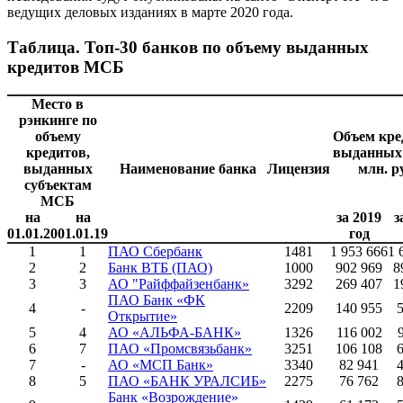
ведущих деловых изданиях в марте 2020 года.
Таблица. Топ-30 банков по объему выданных
кредитов МСБ
Место в
рэнкинге по
объему
Объем кре
кредитов,
выданных
выданных
Наименование банка
Лицензия
млн. р
субъектам
МСБ
на
на
за 2019
з
01.01.20
01.01.19
год
1
1
ПАО Сбербанк
1481
1 953 666
1 
2
2
Банк ВТБ (ПАО)
1000
902 969
8
3
3
АО "Райффайзенбанк»
3292
269 407
1
ПАО Банк «ФК
4
-
2209
140 955
Открытие»
5
4
АО «АЛЬФА-БАНК»
1326
116 002
6
7
ПАО «Промсвязьбанк»
3251
106 108
7
-
АО «МСП Банк»
3340
82 941
8
5
ПАО «БАНК УРАЛСИБ»
2275
76 762
Банк «Возрождение»