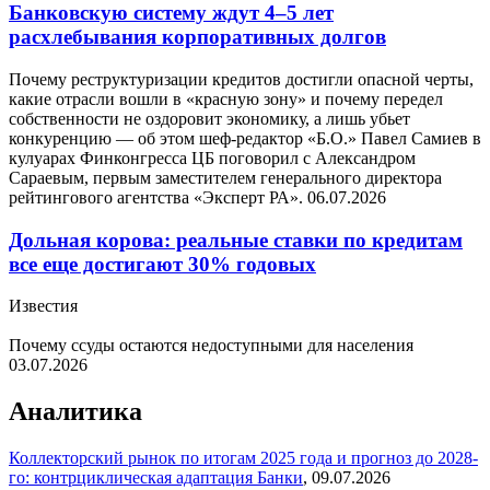
Банковскую систему ждут 4–5 лет
расхлебывания корпоративных долгов
Почему реструктуризации кредитов достигли опасной черты,
какие отрасли вошли в «красную зону» и почему передел
собственности не оздоровит экономику, а лишь убьет
конкуренцию — об этом шеф-редактор «Б.О.» Павел Самиев в
кулуарах Финконгресса ЦБ поговорил с Александром
Сараевым, первым заместителем генерального директора
рейтингового агентства «Эксперт РА».
06.07.2026
Дольная корова: реальные ставки по кредитам
все еще достигают 30% годовых
Известия
Почему ссуды остаются недоступными для населения
03.07.2026
Аналитика
Коллекторский рынок по итогам 2025 года и прогноз до 2028-
го: контрциклическая адаптация
Банки
,
09.07.2026