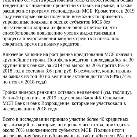
тенденция к снижению процентных ставок на рынке, а также
расширение программ господдержки МСБ. Кроме того, в 2019
году некоторые банки получили возможность применять
упрощенные подходы к оценке субъектов МСБ без
обязательного запроса их финансовой отчетности, что
способствовало повышению уровня диджитализации
процесса предоставления заемных средств и позволило
сократить время на выдачу кредитов.
Ключевое влияние на рост рынка кредитования МСБ оказали
крупнейшие игроки. Портфель кредитов, приходящийся на 30
крупнейших банков, за 2019 год вырос на 20% против 8% за
2018 год и составил 3,6 трлн руб. В результате, концентрация
на банках из топ-30 по величине активов достигла 80% (74%
по итогам 2018 года).
Тройка лидеров рэнкинга осталась неизменной (см. таблицу).
В топ-10 рэнкинга в 2019 году вошли Банк ФК Открытие,
МСП Банк и банк Возрождение, которые не участвовали в
исследовании в 2018 году.
Всего в исследовании приняло участие более 40 кредитных
организаций, на которые, по оценкам агентства, приходится
около 70% задолженности субъектов МСБ. Полные итоги
исследования будут опубликованы на сайте «Эксперт РА» и в