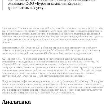
оказывало ООО «Буровая компания Евразия»
дополнительных услуг.
Кредитные рейтинги, присваиваемые АО «Эксперт РА», выражают мнение АО «Эксперт
РА» относительно способности рейтингуемого лица (эмитента) исполнять принятые на
себя финансовые обязательства и (или) о кредитном риске его отдельных финансовых
обязательств и не являются установлением фактов или рекомендацией покупать, держать
или продавать те или иные ценные бумаги или активы, принимать инвестиционные
решения.
Присваиваемые АО «Эксперт РА» рейтинги отражают всю относящуюся к объекту
рейтинга и находящуюся в распоряжении АО «Эксперт РА» информацию, качество и
достоверность которой, по мнению АО «Эксперт РА», являются надлежащими.
АО «Эксперт РА» не проводит аудита представленной рейтингуемыми лицами
отчётности и иных данных и не несёт ответственность за их точность и полноту. АО
«Эксперт РА» не несет ответственности в связи с любыми последствиями,
интерпретациями, выводами, рекомендациями и иными действиями третьих лиц, прямо
или косвенно связанными с рейтингом, совершенными АО «Эксперт РА» рейтинговыми
действиями, а также выводами и заключениями, содержащимися в пресс-релизах,
выпущенных АО «Эксперт РА», или отсутствием всего перечисленного.
Представленная информация актуальна на дату её публикации. АО «Эксперт РА» вправе
вносить изменения в представленную информацию без дополнительного уведомления,
если иное не определено договором с контрагентом или требованиями законодательства
РФ. Единственным источником, отражающим актуальное состояние рейтинга, является
официальный интернет-сайт АО «Эксперт РА» www.raexpert.ru.
Аналитика