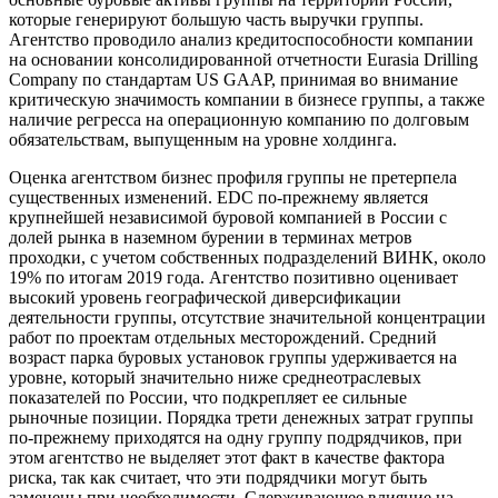
которые генерируют большую часть выручки группы.
Агентство проводило анализ кредитоспособности компании
на основании консолидированной отчетности Eurasia Drilling
Company по стандартам US GAAP, принимая во внимание
критическую значимость компании в бизнесе группы, а также
наличие регресса на операционную компанию по долговым
обязательствам, выпущенным на уровне холдинга.
Оценка агентством бизнес профиля группы не претерпела
существенных изменений. EDC по-прежнему является
крупнейшей независимой буровой компанией в России с
долей рынка в наземном бурении в терминах метров
проходки, с учетом собственных подразделений ВИНК, около
19% по итогам 2019 года. Агентство позитивно оценивает
высокий уровень географической диверсификации
деятельности группы, отсутствие значительной концентрации
работ по проектам отдельных месторождений. Средний
возраст парка буровых установок группы удерживается на
уровне, который значительно ниже среднеотраслевых
показателей по России, что подкрепляет ее сильные
рыночные позиции. Порядка трети денежных затрат группы
по-прежнему приходятся на одну группу подрядчиков, при
этом агентство не выделяет этот факт в качестве фактора
риска, так как считает, что эти подрядчики могут быть
заменены при необходимости. Сдерживающее влияние на