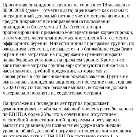
Прогнозная ликвидность группы на горизонте 18 месяцев от
30.06.2019 (далее – отчетная дата) оценивается как сильная:
операционный денежный поток с учетом остатка денежных
средств покрывает все направления использования
ликвидности более чем на 1,3х. Агентство при
прогнозировании применяло консервативные корректировки,
в том числе в части планируемых поступлений от сегмента
оффшорного бурения. Инвестиционная программа группы, по
ожиданиям агентства, не вырастет и в ближайшие годы будет
ограничена затратами на поддержание среднего возраста
парка буровых установок на прежнем уровне. Кроме того,
капитальные затраты группы характеризуются гибкостью в
части закупок трубной продукции, которые могут
сокращаться в случае снижения объемов заказов. Группа не
выплачивала дивиденды акционерам последние годы, однако
в 2020 году состоялась разовая выплата, которая не должна
материально повлиять на ее долговые метрики.
На протяжении последних лет группа продолжает
демонстрировать стабильно высокий уровень рентабельности
по EBITDA более 25%, что в сочетании с отсутствием
масштабной инвестиционной программы и регулярных
выплат по дивидендам позволяет ей удерживать низкий
уровень общей долговой нагрузки: отношение чистого долга
на отчетную дату к LTM EBITDA составило около 1,1х.