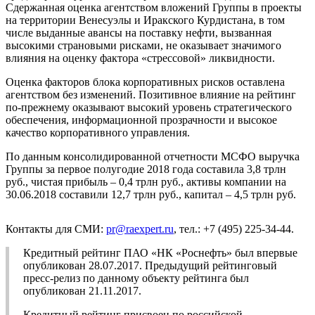
Сдержанная оценка агентством вложений Группы в проекты
на территории Венесуэлы и Иракского Курдистана, в том
числе выданные авансы на поставку нефти, вызванная
высокими страновыми рисками, не оказывает значимого
влияния на оценку фактора «стрессовой» ликвидности.
Оценка факторов блока корпоративных рисков оставлена
агентством без изменений. Позитивное влияние на рейтинг
по-прежнему оказывают высокий уровень стратегического
обеспечения, информационной прозрачности и высокое
качество корпоративного управления.
По данным консолидированной отчетности МСФО выручка
Группы за первое полугодие 2018 года составила 3,8 трлн
руб., чистая прибыль – 0,4 трлн руб., активы компании на
30.06.2018 составили 12,7 трлн руб., капитал – 4,5 трлн руб.
Контакты для СМИ:
pr@raexpert.ru
, тел.: +7 (495) 225-34-44.
Кредитный рейтинг ПАО «НК «Роснефть» был впервые
опубликован 28.07.2017. Предыдущий рейтинговый
пресс-релиз по данному объекту рейтинга был
опубликован 21.11.2017.
Кредитный рейтинг присвоен по российской