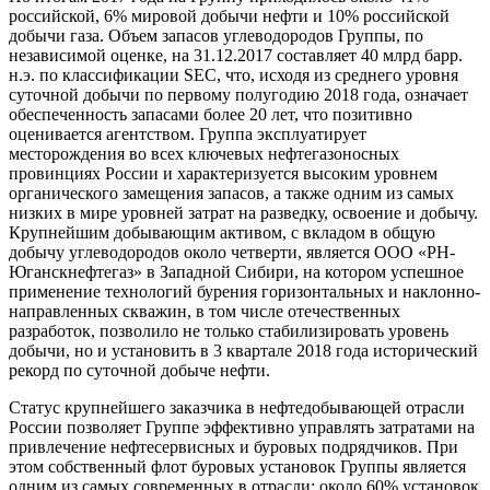
российской, 6% мировой добычи нефти и 10% российской
добычи газа. Объем запасов углеводородов Группы, по
независимой оценке, на 31.12.2017 составляет 40 млрд барр.
н.э. по классификации SEC, что, исходя из среднего уровня
суточной добычи по первому полугодию 2018 года, означает
обеспеченность запасами более 20 лет, что позитивно
оценивается агентством. Группа эксплуатирует
месторождения во всех ключевых нефтегазоносных
провинциях России и характеризуется высоким уровнем
органического замещения запасов, а также одним из самых
низких в мире уровней затрат на разведку, освоение и добычу.
Крупнейшим добывающим активом, с вкладом в общую
добычу углеводородов около четверти, является ООО «РН-
Юганскнефтегаз» в Западной Сибири, на котором успешное
применение технологий бурения горизонтальных и наклонно-
направленных скважин, в том числе отечественных
разработок, позволило не только стабилизировать уровень
добычи, но и установить в 3 квартале 2018 года исторический
рекорд по суточной добыче нефти.
Статус крупнейшего заказчика в нефтедобывающей отрасли
России позволяет Группе эффективно управлять затратами на
привлечение нефтесервисных и буровых подрядчиков. При
этом собственный флот буровых установок Группы является
одним из самых современных в отрасли: около 60% установок