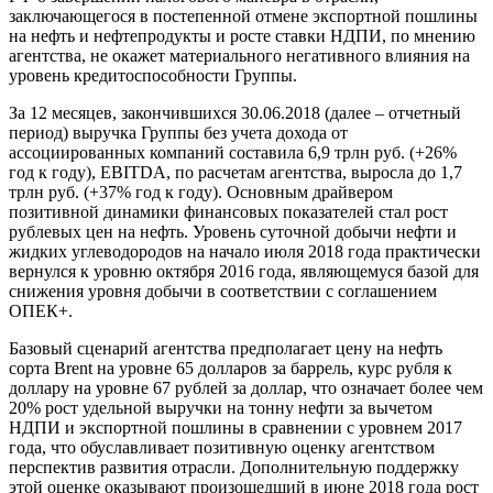
заключающегося в постепенной отмене экспортной пошлины
на нефть и нефтепродукты и росте ставки НДПИ, по мнению
агентства, не окажет материального негативного влияния на
уровень кредитоспособности Группы.
За 12 месяцев, закончившихся 30.06.2018 (далее – отчетный
период) выручка Группы без учета дохода от
ассоциированных компаний составила 6,9 трлн руб. (+26%
год к году), EBITDA, по расчетам агентства, выросла до 1,7
трлн руб. (+37% год к году). Основным драйвером
позитивной динамики финансовых показателей стал рост
рублевых цен на нефть. Уровень суточной добычи нефти и
жидких углеводородов на начало июля 2018 года практически
вернулся к уровню октября 2016 года, являющемуся базой для
снижения уровня добычи в соответствии с соглашением
ОПЕК+.
Базовый сценарий агентства предполагает цену на нефть
сорта Brent на уровне 65 долларов за баррель, курс рубля к
доллару на уровне 67 рублей за доллар, что означает более чем
20% рост удельной выручки на тонну нефти за вычетом
НДПИ и экспортной пошлины в сравнении с уровнем 2017
года, что обуславливает позитивную оценку агентством
перспектив развития отрасли. Дополнительную поддержку
этой оценке оказывают произошедший в июне 2018 года рост