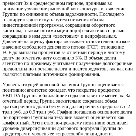
превысит 3х в среднесрочном периоде, принимая во
внимание улучшение рыночной конъюнктуры и заявление
Группы по снижению объема задолженности. Последнего
планируется достигнуть путем снижения объема
инвестиционной программы, сокращения оборотного
капитала, а также оптимизации портфеля активов с целью
сокращения в нем доли «хвостовых» и непрофильных.
Давление на оценку фактора оказывает относительно низкое
значение свободного денежного потока (FCF): отношение
FCF до выплаты процентов за отчетный период к чистому
долгу на отчетную дату составило 3%. В объеме долга
агентство по-прежнему учитывает полученные долгосрочные
предоплаты по поставке нефти и нефтепродуктов, так как они
являются платным источником фондирования.
Уровень текущей долговой нагрузки Группы оценивается
позитивно: агентство ожидает, что покрытие процентов
EBITDA Группы в ближайшие годы составит не менее 5х. За
отчетный период Группа значительно сократила объем
краткосрочного долга без учета долгосрочных предоплат: с 2
трлн руб. до 0,9 трлн руб. График погашения основного долга
по портфелю Группы на текущий момент оценивается как
комфортный. Агентство по-прежнему позитивно оценивает
уровень диверсификации долгового портфеля Группы по
кредиторам и уровень ее «стрессовой» ликвидности.