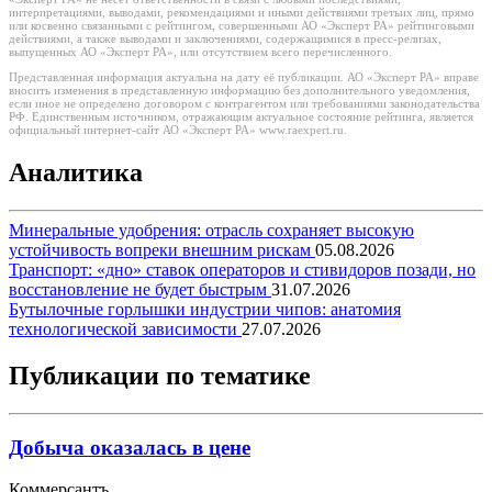
интерпретациями, выводами, рекомендациями и иными действиями третьих лиц, прямо
или косвенно связанными с рейтингом, совершенными АО «Эксперт РА» рейтинговыми
действиями, а также выводами и заключениями, содержащимися в пресс-релизах,
выпущенных АО «Эксперт РА», или отсутствием всего перечисленного.
Представленная информация актуальна на дату её публикации. АО «Эксперт РА» вправе
вносить изменения в представленную информацию без дополнительного уведомления,
если иное не определено договором с контрагентом или требованиями законодательства
РФ. Единственным источником, отражающим актуальное состояние рейтинга, является
официальный интернет-сайт АО «Эксперт РА» www.raexpert.ru.
Аналитика
Минеральные удобрения: отрасль сохраняет высокую
устойчивость вопреки внешним рискам
05.08.2026
Транспорт: «дно» ставок операторов и стивидоров позади, но
восстановление не будет быстрым
31.07.2026
Бутылочные горлышки индустрии чипов: анатомия
технологической зависимости
27.07.2026
Публикации по тематике
Добыча оказалась в цене
Коммерсантъ