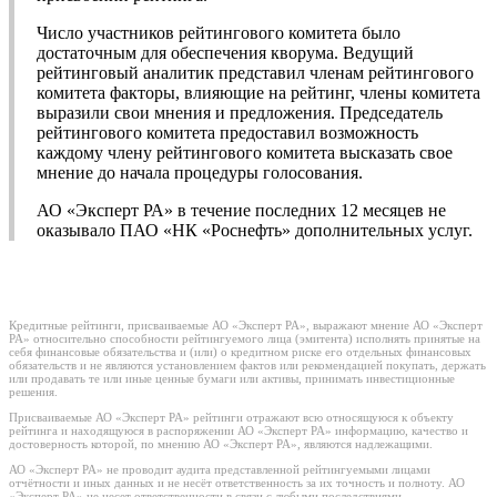
Число участников рейтингового комитета было
достаточным для обеспечения кворума. Ведущий
рейтинговый аналитик представил членам рейтингового
комитета факторы, влияющие на рейтинг, члены комитета
выразили свои мнения и предложения. Председатель
рейтингового комитета предоставил возможность
каждому члену рейтингового комитета высказать свое
мнение до начала процедуры голосования.
АО «Эксперт РА» в течение последних 12 месяцев не
оказывало ПАО «НК «Роснефть» дополнительных услуг.
Кредитные рейтинги, присваиваемые АО «Эксперт РА», выражают мнение АО «Эксперт
РА» относительно способности рейтингуемого лица (эмитента) исполнять принятые на
себя финансовые обязательства и (или) о кредитном риске его отдельных финансовых
обязательств и не являются установлением фактов или рекомендацией покупать, держать
или продавать те или иные ценные бумаги или активы, принимать инвестиционные
решения.
Присваиваемые АО «Эксперт РА» рейтинги отражают всю относящуюся к объекту
рейтинга и находящуюся в распоряжении АО «Эксперт РА» информацию, качество и
достоверность которой, по мнению АО «Эксперт РА», являются надлежащими.
АО «Эксперт РА» не проводит аудита представленной рейтингуемыми лицами
отчётности и иных данных и не несёт ответственность за их точность и полноту. АО
«Эксперт РА» не несет ответственности в связи с любыми последствиями,