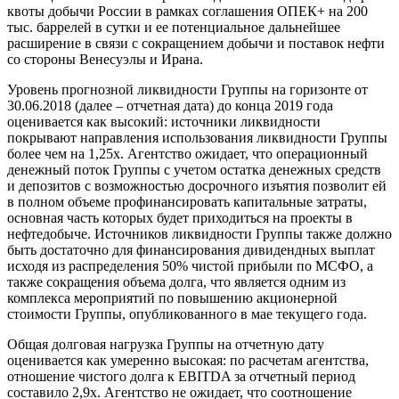
квоты добычи России в рамках соглашения ОПЕК+ на 200
тыс. баррелей в сутки и ее потенциальное дальнейшее
расширение в связи с сокращением добычи и поставок нефти
со стороны Венесуэлы и Ирана.
Уровень прогнозной ликвидности Группы на горизонте от
30.06.2018 (далее – отчетная дата) до конца 2019 года
оценивается как высокий: источники ликвидности
покрывают направления использования ликвидности Группы
более чем на 1,25х. Агентство ожидает, что операционный
денежный поток Группы с учетом остатка денежных средств
и депозитов с возможностью досрочного изъятия позволит ей
в полном объеме профинансировать капитальные затраты,
основная часть которых будет приходиться на проекты в
нефтедобыче. Источников ликвидности Группы также должно
быть достаточно для финансирования дивидендных выплат
исходя из распределения 50% чистой прибыли по МСФО, а
также сокращения объема долга, что является одним из
комплекса мероприятий по повышению акционерной
стоимости Группы, опубликованного в мае текущего года.
Общая долговая нагрузка Группы на отчетную дату
оценивается как умеренно высокая: по расчетам агентства,
отношение чистого долга к EBITDA за отчетный период
составило 2,9х. Агентство не ожидает, что соотношение