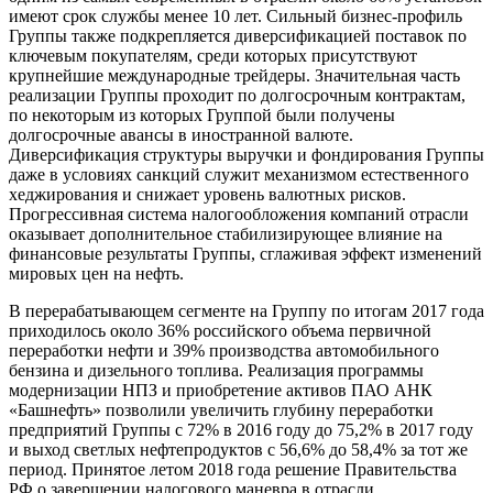
имеют срок службы менее 10 лет. Сильный бизнес-профиль
Группы также подкрепляется диверсификацией поставок по
ключевым покупателям, среди которых присутствуют
крупнейшие международные трейдеры. Значительная часть
реализации Группы проходит по долгосрочным контрактам,
по некоторым из которых Группой были получены
долгосрочные авансы в иностранной валюте.
Диверсификация структуры выручки и фондирования Группы
даже в условиях санкций служит механизмом естественного
хеджирования и снижает уровень валютных рисков.
Прогрессивная система налогообложения компаний отрасли
оказывает дополнительное стабилизирующее влияние на
финансовые результаты Группы, сглаживая эффект изменений
мировых цен на нефть.
В перерабатывающем сегменте на Группу по итогам 2017 года
приходилось около 36% российского объема первичной
переработки нефти и 39% производства автомобильного
бензина и дизельного топлива. Реализация программы
модернизации НПЗ и приобретение активов ПАО АНК
«Башнефть» позволили увеличить глубину переработки
предприятий Группы с 72% в 2016 году до 75,2% в 2017 году
и выход светлых нефтепродуктов с 56,6% до 58,4% за тот же
период. Принятое летом 2018 года решение Правительства
РФ о завершении налогового маневра в отрасли,