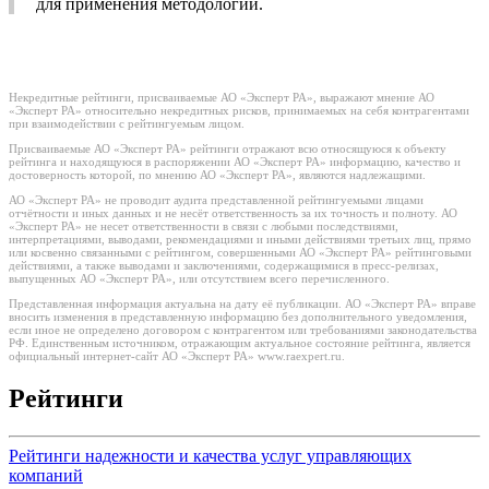
для применения методологии.
Некредитные рейтинги, присваиваемые АО «Эксперт РА», выражают мнение АО
«Эксперт РА» относительно некредитных рисков, принимаемых на себя контрагентами
при взаимодействии с рейтингуемым лицом.
Присваиваемые АО «Эксперт РА» рейтинги отражают всю относящуюся к объекту
рейтинга и находящуюся в распоряжении АО «Эксперт РА» информацию, качество и
достоверность которой, по мнению АО «Эксперт РА», являются надлежащими.
АО «Эксперт РА» не проводит аудита представленной рейтингуемыми лицами
отчётности и иных данных и не несёт ответственность за их точность и полноту. АО
«Эксперт РА» не несет ответственности в связи с любыми последствиями,
интерпретациями, выводами, рекомендациями и иными действиями третьих лиц, прямо
или косвенно связанными с рейтингом, совершенными АО «Эксперт РА» рейтинговыми
действиями, а также выводами и заключениями, содержащимися в пресс-релизах,
выпущенных АО «Эксперт РА», или отсутствием всего перечисленного.
Представленная информация актуальна на дату её публикации. АО «Эксперт РА» вправе
вносить изменения в представленную информацию без дополнительного уведомления,
если иное не определено договором с контрагентом или требованиями законодательства
РФ. Единственным источником, отражающим актуальное состояние рейтинга, является
официальный интернет-сайт АО «Эксперт РА» www.raexpert.ru.
Рейтинги
Рейтинги надежности и качества услуг управляющих
компаний