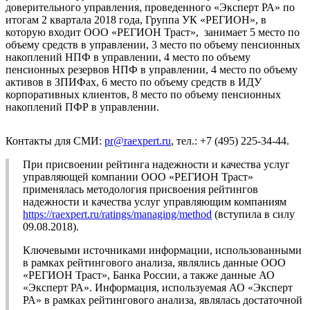
доверительного управления, проведенного «Эксперт РА» по
итогам 2 квартала 2018 года, Группа УК «РЕГИОН», в
которую входит ООО «РЕГИОН Траст», занимает 5 место по
объему средств в управлении, 3 место по объему пенсионных
накоплений НПФ в управлении, 4 место по объему
пенсионных резервов НПФ в управлении, 4 место по объему
активов в ЗПИФах, 6 место по объему средств в ИДУ
корпоративных клиентов, 8 место по объему пенсионных
накоплений ПФР в управлении.
Контакты для СМИ:
pr@raexpert.ru
, тел.: +7 (495) 225-34-44.
При присвоении рейтинга надежности и качества услуг
управляющей компании ООО «РЕГИОН Траст»
применялась методология присвоения рейтингов
надежности и качества услуг управляющим компаниям
https://raexpert.ru/ratings/managing/method
(вступила в силу
09.08.2018).
Ключевыми источниками информации, использованными
в рамках рейтингового анализа, являлись данные ООО
«РЕГИОН Траст», Банка России, а также данные АО
«Эксперт РА». Информация, используемая АО «Эксперт
РА» в рамках рейтингового анализа, являлась достаточной