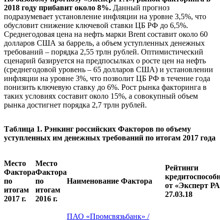
2018 году прибавит около 8%.
Данный прогноз
подразумевает установление инфляции на уровне 3,5%, что
обусловит снижение ключевой ставки ЦБ РФ до 6,5%.
Среднегодовая цена на нефть марки Brent составит около 60
долларов США за баррель, а объем уступленных денежных
требований – порядка 2,55 трлн рублей. Оптимистический
сценарий базируется на предпосылках о росте цен на нефть
(среднегодовой уровень – 65 долларов США) и установлении
инфляции на уровне 3%, что позволит ЦБ РФ в течение года
понизить ключевую ставку до 6%. Рост рынка факторинга в
таких условиях составит около 15%, а совокупный объем
рынка достигнет порядка 2,7 трлн рублей.
Таблица 1. Рэнкинг российских Факторов по объему
уступленных им денежных требований по итогам 2017 года
Место
Место
Рейтинги
Фактора
Фактора
кредитоспособ
по
по
Наименование Фактора
от «Эксперт РА
итогам
итогам
27.03.18
2017 г.
2016 г.
ПАО «Промсвязьбанк» /