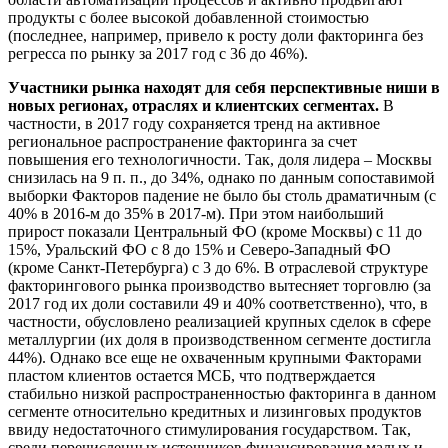
продукты с более высокой добавленной стоимостью
(последнее, например, привело к росту доли факторинга без
регресса по рынку за 2017 год с 36 до 46%).
Участники рынка находят для себя перспективные ниши в
новых регионах, отраслях и клиентских сегментах.
В
частности, в 2017 году сохраняется тренд на активное
региональное распространение факторинга за счет
повышения его технологичности. Так, доля лидера – Москвы
снизилась на 9 п. п., до 34%, однако по данным сопоставимой
выборки Факторов падение не было бы столь драматичным (с
40% в 2016-м до 35% в 2017-м). При этом наибольший
прирост показали Центральный ФО (кроме Москвы) с 11 до
15%, Уральский ФО с 8 до 15% и Северо-Западный ФО
(кроме Санкт-Петербурга) с 3 до 6%. В отраслевой структуре
факторингового рынка производство вытесняет торговлю (за
2017 год их доли составили 49 и 40% соответственно), что, в
частности, обусловлено реализацией крупных сделок в сфере
металлургии (их доля в производственном сегменте достигла
44%). Однако все еще не охваченным крупными Факторами
пластом клиентов остается МСБ, что подтверждается
стабильно низкой распространенностью факторинга в данном
сегменте относительно кредитных и лизинговых продуктов
ввиду недостаточного стимулирования государством. Так,
среди перечисленных источников финансирования малых и