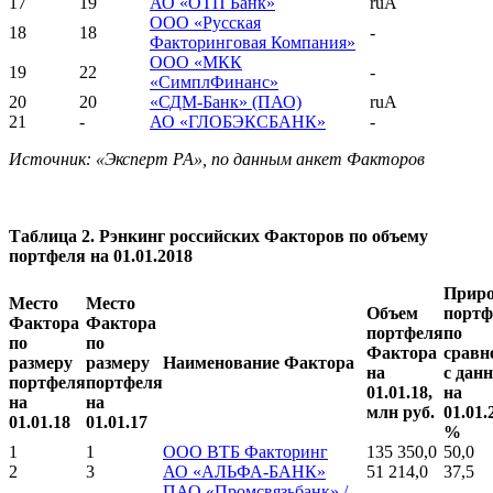
17
19
АО «ОТП Банк»
ruA
ООО «Русская
18
18
-
Факторинговая Компания»
ООО «МКК
19
22
-
«СимплФинанс»
20
20
«СДМ-Банк» (ПАО)
ruA
21
-
АО «ГЛОБЭКСБАНК»
-
Источник: «Эксперт РА», по данным анкет Факторов
Таблица 2. Рэнкинг российских Факторов по объему
портфеля на 01.01.2018
Приро
Место
Место
Объем
портф
Фактора
Фактора
портфеля
по
по
по
Фактора
сравн
размеру
размеру
Наименование Фактора
на
с дан
портфеля
портфеля
01.01.18,
на
на
на
млн руб.
01.01.
01.01.18
01.01.17
%
1
1
ООО ВТБ Факторинг
135 350,0
50,0
2
3
АО «АЛЬФА-БАНК»
51 214,0
37,5
ПАО «Промсвязьбанк» /