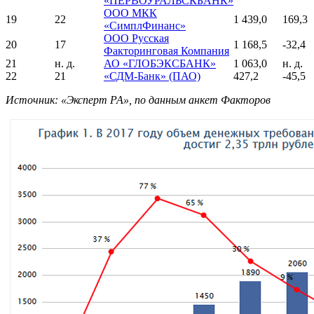
«ПЕРВОУРАЛЬСКБАНК»
ООО МКК
19
22
1 439,0
169,3
«СимплФинанс»
ООО Русская
20
17
1 168,5
-32,4
Факторинговая Компания
21
н. д.
АО «ГЛОБЭКСБАНК»
1 063,0
н. д.
22
21
«СДМ-Банк» (ПАО)
427,2
-45,5
Источник: «Эксперт РА», по данным анкет Факторов