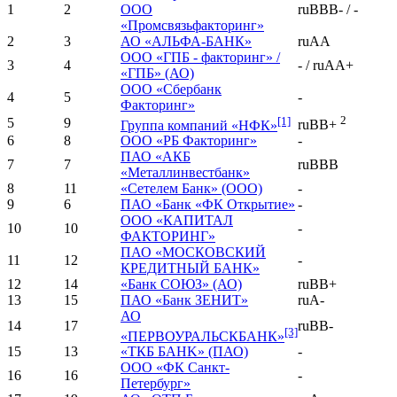
1
2
ООО
ruBBB- / -
«Промсвязьфакторинг»
2
3
АО «АЛЬФА-БАНК»
ruAA
ООО «ГПБ - факторинг» /
3
4
- / ruAA+
«ГПБ» (АО)
ООО «Сбербанк
4
5
-
Факторинг»
[1]
2
5
9
Группа компаний «НФК»
ruBB+
6
8
ООО «РБ Факторинг»
-
ПАО «АКБ
7
7
ruBBB
«Металлинвестбанк»
8
11
«Сетелем Банк» (ООО)
-
9
6
ПАО «Банк «ФК Открытие»
-
ООО «КАПИТАЛ
10
10
-
ФАКТОРИНГ»
ПАО «МОСКОВСКИЙ
11
12
-
КРЕДИТНЫЙ БАНК»
12
14
«Банк СОЮЗ» (АО)
ruBB+
13
15
ПАО «Банк ЗЕНИТ»
ruA-
АО
14
17
ruBB-
[3]
«ПЕРВОУРАЛЬСКБАНК»
15
13
«ТКБ БAHK» (ПАО)
-
ООО «ФК Санкт-
16
16
-
Петербург»