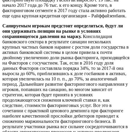
начало 2017 года до 76 тыс. к его концу. Кроме того, в
факторинговом сегменте в 2017 году стала активно работать
еще одна крупная кредитная организация – Райффайзенбанк.
Санируемым игрокам предстоит определиться, будут ли
они удерживать позиции на рынке в условиях
сохраняющегося давления на маржу.
Консолидация
банковского сектора в результате санации нескольких
крупных частных банков наравне с ростом доли государства в
активах банковской системы в целом привела к почти
двойному увеличению доли рынка факторинга, приходящейся
на Факторов с госучастием. Так, если в 2016 году доля
данных Факторов составляла порядка 34%, то за 2017-й она
выросла до 60%, приблизившись к доле госбанков в активах,
которая увеличилась на 10 п. п., до 70%, за аналогичный
период. Дальнейшее развитие факторингового направления у
игроков, попавших на санацию, во многом зависит от
стратегии, которая будет принята в условиях
продолжающегося снижения ключевой ставки и, как
следствие, стоимости факторинговых услуг. Все это в
сочетании с практикой ценового демпинга при факторинге
наиболее качественной прослойки дебиторов приводит к
снижению маржинальности факторингового бизнеса. В
результате участники рынка все сильнее сосредоточиваются в
области автоматизации процессов и активно продвигают