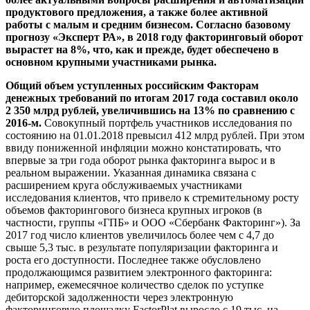
продуктового предложения, а также более активной
работы с малым и средним бизнесом. Согласно базовому
прогнозу «Эксперт РА», в 2018 году факторинговый оборот
вырастет на 8%, что, как и прежде, будет обеспечено в
основном крупными участниками рынка.
Общий объем уступленных российским Факторам
денежных требований по итогам 2017 года составил около
2 350 млрд рублей, увеличившись на 13% по сравнению с
2016-м.
Совокупный портфель участников исследования по
состоянию на 01.01.2018 превысил 412 млрд рублей. При этом
ввиду пониженной инфляции можно констатировать, что
впервые за три года оборот рынка факторинга вырос и в
реальном выражении. Указанная динамика связана с
расширением круга обслуживаемых участниками
исследования клиентов, что привело к стремительному росту
объемов факторингового бизнеса крупных игроков (в
частности, группы «ГПБ» и ООО «Сбербанк Факторинг»). За
2017 год число клиентов увеличилось более чем с 4,7 до
свыше 5,3 тыс. в результате популяризации факторинга и
роста его доступности. Последнее также обусловлено
продолжающимся развитием электронного факторинга:
например, ежемесячное количество сделок по уступке
дебиторской задолженности через электронную
факторинговую площадку FactorPlat выросло с 19 тыс. на