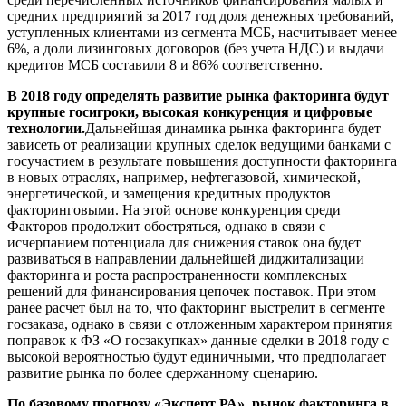
средних предприятий за 2017 год доля денежных требований,
уступленных клиентами из сегмента МСБ, насчитывает менее
6%, а доли лизинговых договоров (без учета НДС) и выдачи
кредитов МСБ составили 8 и 86% соответственно.
В 2018 году определять развитие рынка факторинга будут
крупные госигроки, высокая конкуренция и цифровые
технологии.
Дальнейшая динамика рынка факторинга будет
зависеть от реализации крупных сделок ведущими банками с
госучастием в результате повышения доступности факторинга
в новых отраслях, например, нефтегазовой, химической,
энергетической, и замещения кредитных продуктов
факторинговыми. На этой основе конкуренция среди
Факторов продолжит обостряться, однако в связи с
исчерпанием потенциала для снижения ставок она будет
развиваться в направлении дальнейшей диджитализации
факторинга и роста распространенности комплексных
решений для финансирования цепочек поставок. При этом
ранее расчет был на то, что факторинг выстрелит в сегменте
госзаказа, однако в связи с отложенным характером принятия
поправок к ФЗ «О госзакупках» данные сделки в 2018 году с
высокой вероятностью будут единичными, что предполагает
развитие рынка по более сдержанному сценарию.
По базовому прогнозу «Эксперт РА», рынок факторинга в