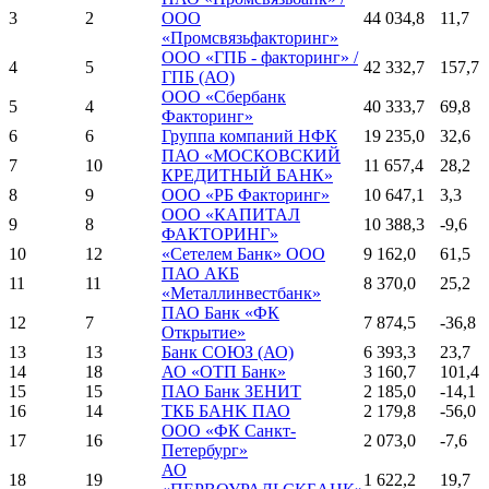
3
2
ООО
44 034,8
11,7
«Промсвязьфакторинг»
ООО «ГПБ - факторинг» /
4
5
42 332,7
157,7
ГПБ (АО)
ООО «Сбербанк
5
4
40 333,7
69,8
Факторинг»
6
6
Группа компаний НФК
19 235,0
32,6
ПАО «МОСКОВСКИЙ
7
10
11 657,4
28,2
КРЕДИТНЫЙ БАНК»
8
9
ООО «РБ Факторинг»
10 647,1
3,3
ООО «КАПИТАЛ
9
8
10 388,3
-9,6
ФАКТОРИНГ»
10
12
«Сетелем Банк» ООО
9 162,0
61,5
ПАО АКБ
11
11
8 370,0
25,2
«Металлинвестбанк»
ПАО Банк «ФК
12
7
7 874,5
-36,8
Открытие»
13
13
Банк СОЮЗ (АО)
6 393,3
23,7
14
18
АО «ОТП Банк»
3 160,7
101,4
15
15
ПАО Банк ЗЕНИТ
2 185,0
-14,1
16
14
ТКБ БAHK ПАО
2 179,8
-56,0
ООО «ФК Санкт-
17
16
2 073,0
-7,6
Петербург»
АО
18
19
1 622,2
19,7