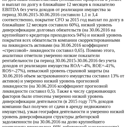
и выплат по долгу в ближайшие 12 месяцев к показателю
EBITDA без учета доходов от реализации имущества за
период 30.06.2015-30.06.2016 составило 1,1 и 3,4
соответственно, покрытие CFO за 2015 год выплат по долгу в
ближайшие 12 месяцев составило 60%), низкий уровень
диверсификации долговых обязательств (на 30.06.2016 на
крупнейшего кредитора приходилось 94%) и низкий уровень
покрытия всех обязательств компании скорректированными
на ликвидность активами (на 30.06.2016 коэффициент
«стрессовой» ликвидности составил 0,65). Помимо этого,
аналитики отметили умеренно низкие показатели
рентабельности (за период 30.06.2015-30.06.2016 без учета
доходов от реализации имущества ROA=-4%, ROE=-41%,
ROS=-27%), невысокий уровень страховой защиты (на
30.06.2016 объем застрахованного имущества составил 13% от
активов) и умеренно низкий уровень прогнозной
ликвидности (на 30.06.2016 коэффициент прогнозной
ликвидности составил 0,5). Также к числу сдерживающих
факторов были отнесены умеренно низкий уровень
диверсификации деятельности (в 2015 году 71% доходов
компании был получен от сдачи в аренду недвижимого
имущества), узкая география деятельности и умеренно низкий
уровень диверсификации структуры дебиторской
задолженности (на 30.06.2016 на долю крупнейшего
контрагента приходилось 66% дебиторской задолженности).