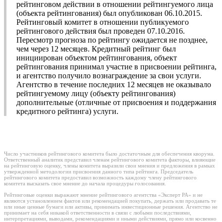
рейтинговом действии в отношении рейтингуемого лица
(объекта рейтингования) был опубликован 06.10.2015.
Рейтинговый комитет в отношении публикуемого
рейтингового действия был проведен 07.10.2016.
Пересмотр прогноза по рейтингу ожидается не позднее,
чем через 12 месяцев. Кредитный рейтинг был
инициирован объектом рейтингования, объект
рейтингования принимал участие в присвоении рейтинга,
и агентство получило вознаграждение за свои услуги.
Агентство в течение последних 12 месяцев не оказывало
рейтингуемому лицу (объекту рейтингования)
дополнительные (отличные от присвоения и поддержания
кредитного рейтинга) услуги.
Число участников рейтингового комитета было достаточным для обеспечения кворума.
Ответственный аналитик представил членам рейтингового комитета факторы, влияющие
на рейтинговую оценку, члены комитета выразили свои мнения и предложения в рамках
утвержденной методологии присвоения данного типа рейтинга. Председатель
рейтингового комитета предоставил возможность каждому члену рейтингового
комитета высказать свое мнение до начала процедуры голосования.
Рейтинговые оценки выражают мнение рейтингового агентства «Эксперт РА» и не
являются установлением фактов или рекомендацией покупать, держать или продавать те
или иные ценные бумаги или активы, принимать инвестиционные решения. Агентство не
принимает на себя никакой ответственности в связи с любыми последствиями,
интерпретациями, выводами, рекомендациями и иными действиями, прямо или косвенно