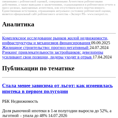
связанными с рейтинговой оценкой, совершенными Агентством рейтинговыми
действиями, а также выводами и заключениями, содержащимися в рейтинговом отчете и
пресс-релизах, выпущенных агентством, или отсутствием всего перечисленного.
Единственным источником, отражающим актуальное состояние рейтинговой оценки,
является официальный сайт рейтингового агентства «Эксперт РА» www.raexpert.ru.
Аналитика
Комплексное исследование рынков жилой недвижимости,
инфраструктуры и механизмов финансирования
09.09.2025
Жилищное строительство: прогноз негативный
24.07.2024
Рэнкинг привлекательности застройщиков: девелоперы
усиливают свои позиции, лидеры уходят в отрыв
17.04.2024
Публикации по тематике
Стала менее зависима от льгот: как изменилась
ипотека в первом полугодии
РБК Недвижимость
Доля рыночной ипотеки в 1-м полугодии выросла до 52%, а
льготной – упала до 48%
14.07.2026