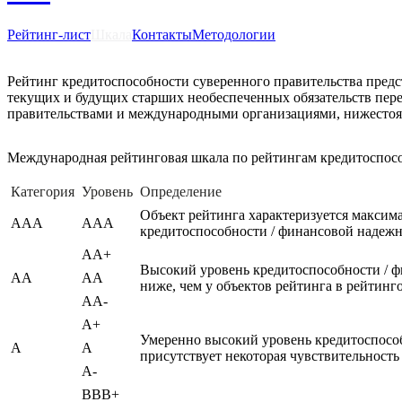
Рейтинг-лист
Шкала
Контакты
Методологии
Рейтинг кредитоспособности суверенного правительства предс
текущих и будущих старших необеспеченных обязательств перед
правительствами и международными организациями, нижестоящ
Международная рейтинговая шкала по рейтингам кредитоспос
Категория
Уровень
Определение
Объект рейтинга характеризуется максим
AAA
AAA
кредитоспособности / финансовой надежн
AA+
Высокий уровень кредитоспособности / ф
AA
AA
ниже, чем у объектов рейтинга в рейтин
AA-
A+
Умеренно высокий уровень кредитоспособ
A
A
присутствует некоторая чувствительност
A-
BBB+