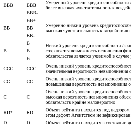
Умеренный уровень кредитоспособности /
BBB
BBB
более высокая чувствительность к возде
BBB-
BB+
Умеренно низкий уровень кредитоспособн
BB
BB
высокая чувствительность к воздействи
BB-
B+
Низкий уровень кредитоспособности / фи
B
B
сохраняется возможность исполнения фина
обязательства является уязвимой в случ
B-
Очень низкий уровень кредитоспособност
CCC
CCC
значительная вероятность невыполнения 
Очень низкий уровень кредитоспособност
CC
CC
повышенная вероятность невыполнения об
Очень низкий уровень кредитоспособност
C
C
высокая вероятность невыполнения объек
обязательств крайне маловероятно
Объект рейтинга находится под надзором 
RD*
RD
этом дефолт Агентством не зафиксирован
D
D
Объект рейтинга находится в состоянии д