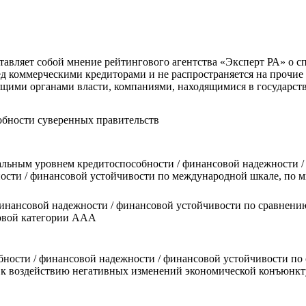
тавляет собой мнение рейтингового агентства «Эксперт РА» о 
 коммерческими кредиторами и не распространяется на прочие об
ими органами власти, компаниями, находящимися в государств
обности суверенных правительств
альным уровнем кредитоспособности / финансовой надежности 
ости / финансовой устойчивости по международной шкале, по 
инансовой надежности / финансовой устойчивости по сравнению
говой категории AAA
ности / финансовой надежности / финансовой устойчивости по 
ь к воздействию негативных изменений экономической конъюнк