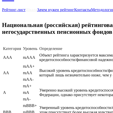
Рейтинг-лист
Шкала
Зачем нужен рейтинг
Контакты
Методологи
Национальная (российская) рейтингов
негосударственных пенсионных фондов
Категория
Уровень
Определение
Объект рейтинга характеризуется макси
AAA
ruAAA
кредитоспособности/финансовой надежно
ruAA+
Высокий уровень кредитоспособности/фи
AA
ruAA
который лишь незначительно ниже, чем у
ruAA-
ruA+
Умеренно высокий уровень кредитоспосо
A
ruA
Федерации, однако присутствует некотор
ruA-
ruBBB+
Умеренный уровень кредитоспособности/
BBB
ruBBB
этом присутствует более высокая чувств