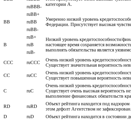
категории A.
ruBBB-
ruBB+
Умеренно низкий уровень кредитоспособ
BB
ruBB
Федерации. Присутствует высокая чувст
ruBB-
ruB+
Низкий уровень кредитоспособности/фин
B
ruB
настоящее время сохраняется возможность
выполнять обязательства является уязви
ruB-
Очень низкий уровень кредитоспособнос
CCC
ruCCC
Существует значительная вероятность не
Очень низкий уровень кредитоспособнос
CC
ruCC
Существует повышенная вероятность невы
Очень низкий уровень кредитоспособнос
C
ruC
Существует очень высокая вероятность н
выполнение финансовых обязательств кра
Объект рейтинга находится под надзором 
RD
ruRD
этом дефолт Агентством не зафиксирован
D
ruD
Объект рейтинга находится в состоянии д