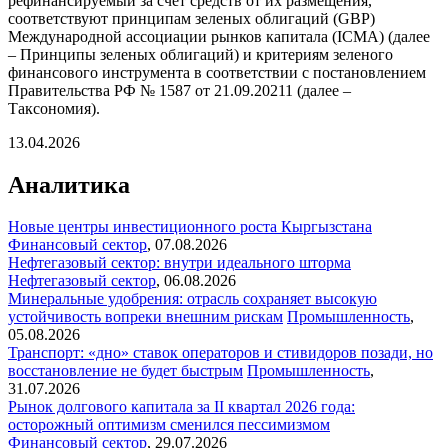
рефинансируемый за счет средств от их размещения,
соответствуют принципам зеленых облигаций (GBP)
Международной ассоциации рынков капитала (ICMA) (далее
– Принципы зеленых облигаций) и критериям зеленого
финансового инструмента в соответствии с постановлением
Правительства РФ № 1587 от 21.09.20211 (далее –
Таксономия).
13.04.2026
Аналитика
Новые центры инвестиционного роста Кыргызстана
Финансовый сектор
,
07.08.2026
Нефтегазовый сектор: внутри идеального шторма
Нефтегазовый сектор
,
06.08.2026
Минеральные удобрения: отрасль сохраняет высокую
устойчивость вопреки внешним рискам
Промышленность
,
05.08.2026
Транспорт: «дно» ставок операторов и стивидоров позади, но
восстановление не будет быстрым
Промышленность
,
31.07.2026
Рынок долгового капитала за II квартал 2026 года:
осторожный оптимизм сменился пессимизмом
Финансовый сектор
,
29.07.2026