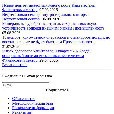
Новые центры инвестиционного роста Кыргызстана
Финансовый сектор
,
07.08.2026
Нефтегазовый сектор: внутри идеального шторма
Нефтегазовый сектор
,
06.08.2026
Минеральные удобрения: отрасль сохраняет высокую
устойчивость вопреки внешним рискам
Промышленность
,
05.08.2026
Транспорт: «дно» ставок операторов и стивидоров позади, но
восстановление не будет быстрым
Промышленность
,
31.07.2026
Рынок долгового капитала за II квартал 2026 года:
осторожный оптимизм сменился пессимизмом
Финансовый сектор
,
29.07.2026
Вся аналитика
Ежедневная E-mail рассылка
Подписаться
Об агентстве
Методологическая база
Раскрытие информации
Реквизиты