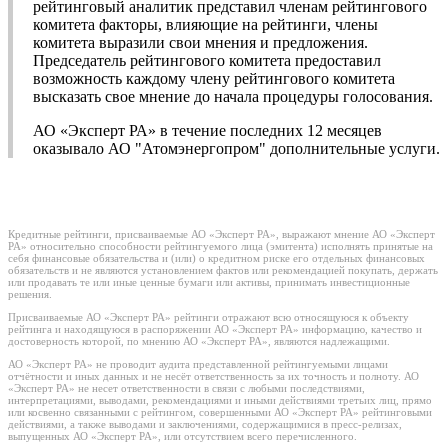
рейтинговый аналитик представил членам рейтингового
комитета факторы, влияющие на рейтинги, члены
комитета выразили свои мнения и предложения.
Председатель рейтингового комитета предоставил
возможность каждому члену рейтингового комитета
высказать свое мнение до начала процедуры голосования.
АО «Эксперт РА» в течение последних 12 месяцев
оказывало АО "Атомэнергопром" дополнительные услуги.
Кредитные рейтинги, присваиваемые АО «Эксперт РА», выражают мнение АО «Эксперт
РА» относительно способности рейтингуемого лица (эмитента) исполнять принятые на
себя финансовые обязательства и (или) о кредитном риске его отдельных финансовых
обязательств и не являются установлением фактов или рекомендацией покупать, держать
или продавать те или иные ценные бумаги или активы, принимать инвестиционные
решения.
Присваиваемые АО «Эксперт РА» рейтинги отражают всю относящуюся к объекту
рейтинга и находящуюся в распоряжении АО «Эксперт РА» информацию, качество и
достоверность которой, по мнению АО «Эксперт РА», являются надлежащими.
АО «Эксперт РА» не проводит аудита представленной рейтингуемыми лицами
отчётности и иных данных и не несёт ответственность за их точность и полноту. АО
«Эксперт РА» не несет ответственности в связи с любыми последствиями,
интерпретациями, выводами, рекомендациями и иными действиями третьих лиц, прямо
или косвенно связанными с рейтингом, совершенными АО «Эксперт РА» рейтинговыми
действиями, а также выводами и заключениями, содержащимися в пресс-релизах,
выпущенных АО «Эксперт РА», или отсутствием всего перечисленного.