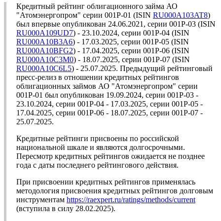
Кредитный рейтинг облигационного займа АО
"Атомэнергопром" серии 001P-01 (ISIN
RU000A103AT8
)
был впервые опубликован 24.06.2021, серии 001P-03 (ISIN
RU000A109UD7
) - 23.10.2024, серии 001P-04 (ISIN
RU000A10B3A6
) - 17.03.2025, серии 001P-05 (ISIN
RU000A10BFG2
) - 17.04.2025, серии 001P-06 (ISIN
RU000A10C3M0
) - 18.07.2025, серии 001P-07 (ISIN
RU000A10C6L5
) - 25.07.2025. Предыдущий рейтинговый
пресс-релиз в отношении кредитных рейтингов
облигационных займов АО "Атомэнергопром" серии
001P-01 был опубликован 19.09.2024, серии 001P-03 -
23.10.2024, серии 001P-04 - 17.03.2025, серии 001P-05 -
17.04.2025, серии 001P-06 - 18.07.2025, серии 001P-07 -
25.07.2025.
Кредитные рейтинги присвоены по российской
национальной шкале и являются долгосрочными.
Пересмотр кредитных рейтингов ожидается не позднее
года с даты последнего рейтингового действия.
При присвоении кредитных рейтингов применялась
методология присвоения кредитных рейтингов долговым
инструментам
https://raexpert.ru/ratings/methods/current
(вступила в силу 28.02.2025).