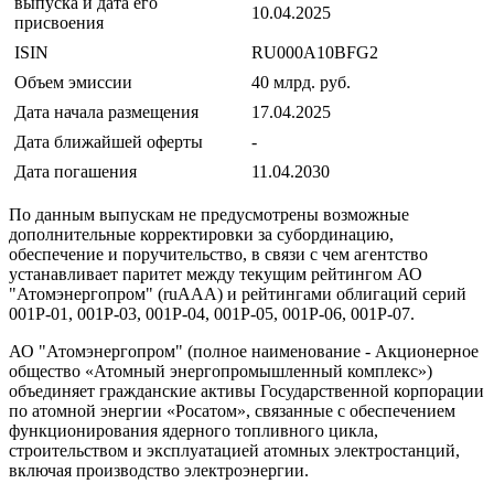
выпуска и дата его
10.04.2025
присвоения
ISIN
RU000A10BFG2
Объем эмиссии
40 млрд. руб.
Дата начала размещения
17.04.2025
Дата ближайшей оферты
-
Дата погашения
11.04.2030
По данным выпускам не предусмотрены возможные
дополнительные корректировки за субординацию,
обеспечение и поручительство, в связи с чем агентство
устанавливает паритет между текущим рейтингом АО
"Атомэнергопром" (ruAAA) и рейтингами облигаций серий
001P-01, 001P-03, 001P-04, 001P-05, 001P-06, 001P-07.
АО "Атомэнергопром" (полное наименование - Акционерное
общество «Атомный энергопромышленный комплекс»)
объединяет гражданские активы Государственной корпорации
по атомной энергии «Росатом», связанные с обеспечением
функционирования ядерного топливного цикла,
строительством и эксплуатацией атомных электростанций,
включая производство электроэнергии.