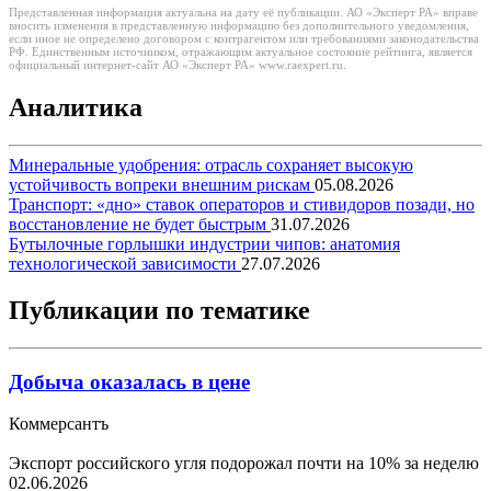
Представленная информация актуальна на дату её публикации. АО «Эксперт РА» вправе
вносить изменения в представленную информацию без дополнительного уведомления,
если иное не определено договором с контрагентом или требованиями законодательства
РФ. Единственным источником, отражающим актуальное состояние рейтинга, является
официальный интернет-сайт АО «Эксперт РА» www.raexpert.ru.
Аналитика
Минеральные удобрения: отрасль сохраняет высокую
устойчивость вопреки внешним рискам
05.08.2026
Транспорт: «дно» ставок операторов и стивидоров позади, но
восстановление не будет быстрым
31.07.2026
Бутылочные горлышки индустрии чипов: анатомия
технологической зависимости
27.07.2026
Публикации по тематике
Добыча оказалась в цене
Коммерсантъ
Экспорт российского угля подорожал почти на 10% за неделю
02.06.2026