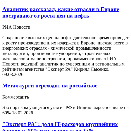
Аналитик рассказал, какие отрасли в Европе
пострадают от роста цен на нефть
РИА Новости
Сохранение высоких цен на нефть длительное время приведет
к росту производственных издержек в Европе, прежде всего в
энергоемких отраслях - химической промышленности,
металлургии, производстве удобрений, строительных
материалов и машиностроении, прокомментировал РИА
Новости ведущий аналитик по суверенным и региональным
рейтингам агентства "Эксперт РА" Кирилл Лысенко.
09.03.2026
Металлурги переходят на российское
Коммерсантъ
Экспорт коксующегося угля из РФ в Индию вырос в январе на
60%
18.02.2026
"Эксперт РА": доля IT-расходов крупнейших
банков в 2025 году выросла до 27%