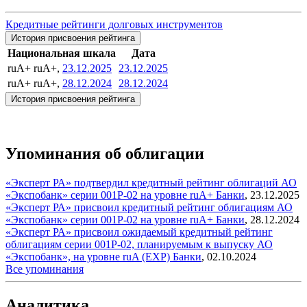
Кредитные рейтинги долговых инструментов
История присвоения рейтинга
Национальная шкала
Дата
ruA+
ruA+,
23.12.2025
23.12.2025
ruA+
ruA+,
28.12.2024
28.12.2024
История присвоения рейтинга
Упоминания об облигации
«Эксперт РА» подтвердил кредитный рейтинг облигаций АО
«Экспобанк» серии 001P-02 на уровне ruA+
Банки
,
23.12.2025
«Эксперт РА» присвоил кредитный рейтинг облигациям АО
«Экспобанк» серии 001P-02 на уровне ruA+
Банки
,
28.12.2024
«Эксперт РА» присвоил ожидаемый кредитный рейтинг
облигациям серии 001P-02, планируемым к выпуску АО
«Экспобанк», на уровне ruA (EXP)
Банки
,
02.10.2024
Все упоминания
Аналитика