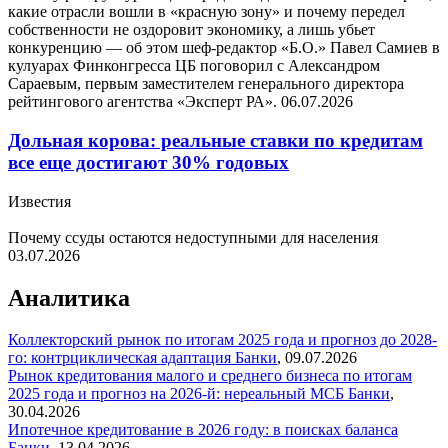
какие отрасли вошли в «красную зону» и почему передел
собственности не оздоровит экономику, а лишь убьет
конкуренцию — об этом шеф-редактор «Б.О.» Павел Самиев в
кулуарах Финконгресса ЦБ поговорил с Александром
Сараевым, первым заместителем генерального директора
рейтингового агентства «Эксперт РА».
06.07.2026
Дольная корова: реальные ставки по кредитам
все еще достигают 30% годовых
Известия
Почему ссуды остаются недоступными для населения
03.07.2026
Аналитика
Коллекторский рынок по итогам 2025 года и прогноз до 2028-
го: контрциклическая адаптация
Банки
,
09.07.2026
Рынок кредитования малого и среднего бизнеса по итогам
2025 года и прогноз на 2026-й: нереальный МСБ
Банки
,
30.04.2026
Ипотечное кредитование в 2026 году: в поисках баланса
Банки
,
13.04.2026