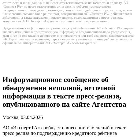
отчётности и иных данных и не несёт ответственность за их точность и полноту. АО
«Эксперт РА» не несет ответственности в связи с любыми последствиями,
интерпретациями, выводами, рекомендациями и иными действиями третьих лиц, прямо
или косвенно связанными с рейтингом, совершенными АО «Эксперт РА» рейтинговыми
действиями, а также выводами и заключениями, содержащимися в пресс-релизах,
выпущенных АО «Эксперт РА», или отсутствием всего перечисленного.
Представленная информация актуальна на дату её публикации. АО «Эксперт РА» вправе
вносить изменения в представленную информацию без дополнительного уведомления,
если иное не определено договором с контрагентом или требованиями законодательства
РФ. Единственным источником, отражающим актуальное состояние рейтинга, является
официальный интернет-сайт АО «Эксперт РА» www.raexpert.ru.
Информационное сообщение об
обнаружении неполной, неточной
информации в тексте пресс-релиза,
опубликованного на сайте Агентства
Москва, 03.04.2026
АО «Эксперт РА» сообщает о внесении изменений в текст
пресс-релиза по подтверждению кредитного рейтинга