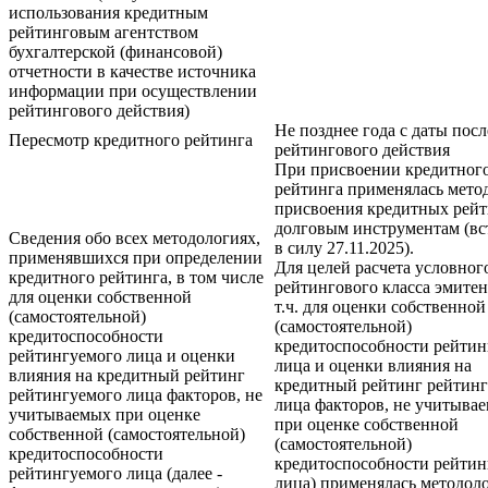
использования кредитным
рейтинговым агентством
бухгалтерской (финансовой)
отчетности в качестве источника
информации при осуществлении
рейтингового действия)
Не позднее года с даты пос
Пересмотр кредитного рейтинга
рейтингового действия
При присвоении кредитног
рейтинга применялась мето
присвоения кредитных рей
долговым инструментам (вс
Сведения обо всех методологиях,
в силу 27.11.2025).
применявшихся при определении
Для целей расчета условног
кредитного рейтинга, в том числе
рейтингового класса эмитен
для оценки собственной
т.ч. для оценки собственной
(самостоятельной)
(самостоятельной)
кредитоспособности
кредитоспособности рейтин
рейтингуемого лица и оценки
лица и оценки влияния на
влияния на кредитный рейтинг
кредитный рейтинг рейтин
рейтингуемого лица факторов, не
лица факторов, не учитыва
учитываемых при оценке
при оценке собственной
собственной (самостоятельной)
(самостоятельной)
кредитоспособности
кредитоспособности рейтин
рейтингуемого лица (далее -
лица) применялась методол