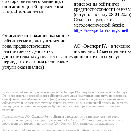
факторы внешнего влияния), с
присвоения рейтингов
описанием целей применения
кредитоспособности банкам
каждой методологии
(вступила в силу 08.04.2025)
Ссылка на раздел с
методологической базой:
https://raexpert.ru/ratings/met
Описание содержания оказанных
рейтингуемому лицу в течение
года, предшествующего
АО «Эксперт РА» в течение
рейтинговому действию,
последних 12 месяцев не ок
дополнительных услуг с указанием
дополнительных услуг.
периода их оказания (если такие
услуги оказывались)
Кредитные рейтинги, присваиваемые АО «Эксперт РА», выражают мнение АО «Эксперт
РА» относительно способности рейтингуемого лица (эмитента) исполнять принятые на
себя финансовые обязательства и (или) о кредитном риске его отдельных финансовых
обязательств и не являются установлением фактов или рекомендацией покупать, держать
или продавать те или иные ценные бумаги или активы, принимать инвестиционные
решения.
Присваиваемые АО «Эксперт РА» рейтинги отражают всю относящуюся к объекту
рейтинга и находящуюся в распоряжении АО «Эксперт РА» информацию, качество и
достоверность которой, по мнению АО «Эксперт РА», являются надлежащими.
АО «Эксперт РА» не проводит аудита представленной рейтингуемыми лицами