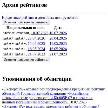
Архив рейтингов
Кредитные рейтинги долговых инструментов
История присвоения рейтинга
Национальная шкала
Дата
отозван
отозван,
10.07.2026
10.07.2026
ruAA+
ruAA+,
28.04.2026
28.04.2026
ruAA+
ruAA+,
15.05.2025
15.05.2025
ruAA+
ruAA+,
16.05.2024
16.05.2024
ruAA+
ruAA+,
21.07.2023
21.07.2023
История присвоения рейтинга
Упоминания об облигации
«Эксперт РА» отозвал без подтверждения кредитный рейтинг
облигаций Государственной компании «Российские
автомобильные дороги» серии Б0-005P-02 в связи с их
полным погашением
Промышленность
,
10.07.2026
«Эксперт РА» подтвердил кредитные рейтинги облигаций