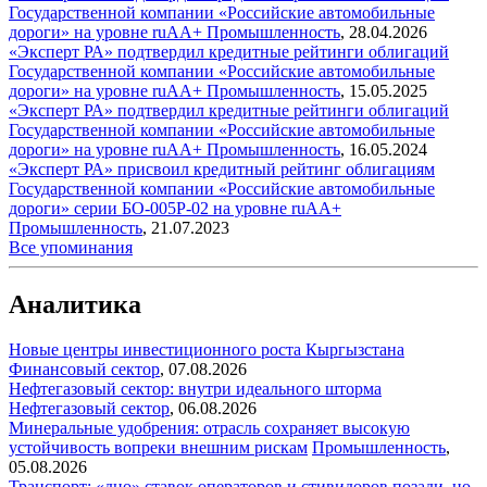
Государственной компании «Российские автомобильные
дороги» на уровне ruAA+
Промышленность
,
28.04.2026
«Эксперт РА» подтвердил кредитные рейтинги облигаций
Государственной компании «Российские автомобильные
дороги» на уровне ruAA+
Промышленность
,
15.05.2025
«Эксперт РА» подтвердил кредитные рейтинги облигаций
Государственной компании «Российские автомобильные
дороги» на уровне ruAA+
Промышленность
,
16.05.2024
«Эксперт РА» присвоил кредитный рейтинг облигациям
Государственной компании «Российские автомобильные
дороги» серии БО-005P-02 на уровне ruAA+
Промышленность
,
21.07.2023
Все упоминания
Аналитика
Новые центры инвестиционного роста Кыргызстана
Финансовый сектор
,
07.08.2026
Нефтегазовый сектор: внутри идеального шторма
Нефтегазовый сектор
,
06.08.2026
Минеральные удобрения: отрасль сохраняет высокую
устойчивость вопреки внешним рискам
Промышленность
,
05.08.2026
Транспорт: «дно» ставок операторов и стивидоров позади, но