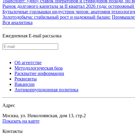
Транспорт: «дно» ставок операторов и стивидоров позади, но 
Рынок долгового капитала за II квартал 2026 года: осторожн
Бутылочные горлышки индустрии чипов: анатомия технологич
Золотодобыча: стабильный рост и надежный баланс
Промышле
Вся аналитика
Ежедневная E-mail рассылка
Об агентстве
Методологическая база
Раскрытие информации
Реквизиты
Вакансии
Антикоррупционная политика
Адрес
Москва, ул. Николоямская, дом 13, стр.2
Показать на карте
Контакты