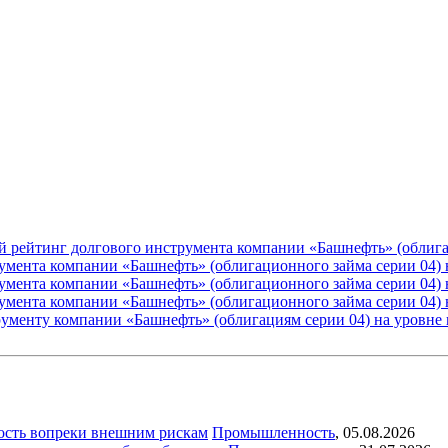
й рейтинг долгового инструмента компании «Башнефть» (облиг
умента компании «Башнефть» (облигационного займа серии 04)
умента компании «Башнефть» (облигационного займа серии 04)
умента компании «Башнефть» (облигационного займа серии 04)
рументу компании «Башнефть» (облигациям серии 04) на уровн
ость вопреки внешним рискам
Промышленность
,
05.08.2026