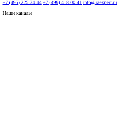
+7 (495) 225-34-44
+7 (499) 418-00-41
info@raexpert.ru
Наши каналы