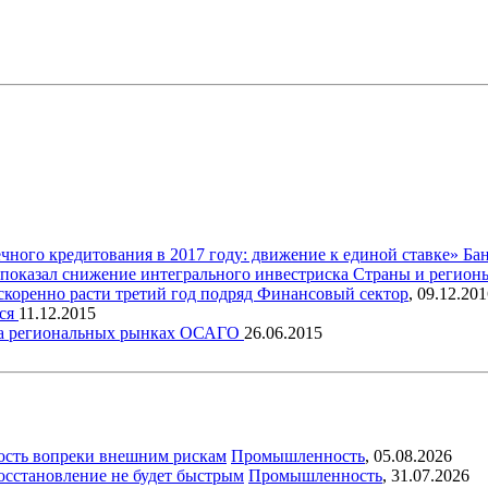
чного кредитования в 2017 году: движение к единой ставке»
Ба
показал снижение интегрального инвестриска
Страны и регион
коренно расти третий год подряд
Финансовый сектор
,
09.12.201
тся
11.12.2015
и на региональных рынках ОСАГО
26.06.2015
ость вопреки внешним рискам
Промышленность
,
05.08.2026
восстановление не будет быстрым
Промышленность
,
31.07.2026