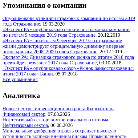
Упоминания о компании
Опубликованы рэнкинги страховых компаний по итогам 2019
года
Страхование
,
19.03.2020
«Эксперт РА» опубликовало рэнкинги страховых компаний
по итогам 9 месяцев 2019 года
Страхование
,
20.12.2019
«Эксперт РА»: по итогам 9 месяцев 2019-го страхование
жизни демонстрирует отрицательную динамику впервые
после кризиса 2008–2009 годов
Страхование
,
20.12.2019
Эксперт РА: Динамика страхового рынка по итогам 2018 года
превзойдет результат 2017 года
Страхование
,
03.10.2018
«Эксперт РА» опубликовало обзор «Рынок банкострахования:
итоги 2017 года»
Банки
,
05.07.2018
Все упоминания
Аналитика
Новые центры инвестиционного роста Кыргызстана
Финансовый сектор
,
07.08.2026
Нефтегазовый сектор: внутри идеального шторма
Нефтегазовый сектор
,
06.08.2026
Минеральные удобрения: отрасль сохраняет высокую
устойчивость вопреки внешним рискам
Промышленность
,