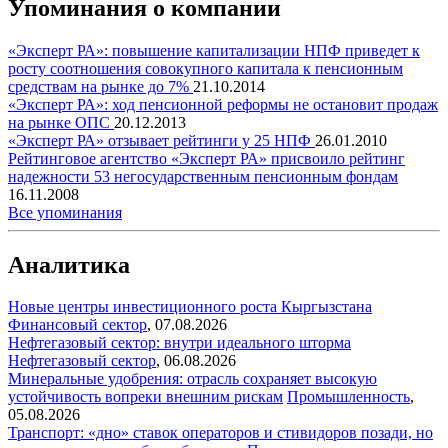
Упоминания о компании
«Эксперт РА»: повышение капитализации НПФ приведет к
росту соотношения совокупного капитала к пенсионным
средствам на рынке до 7%
21.10.2014
«Эксперт РА»: ход пенсионной реформы не остановит продаж
на рынке ОПС
20.12.2013
«Эксперт РА» отзывает рейтинги у 25 НПФ
26.01.2010
Рейтинговое агентство «Эксперт РА» присвоило рейтинг
надежности 53 негосударственным пенсионным фондам
16.11.2008
Все упоминания
Аналитика
Новые центры инвестиционного роста Кыргызстана
Финансовый сектор
,
07.08.2026
Нефтегазовый сектор: внутри идеального шторма
Нефтегазовый сектор
,
06.08.2026
Минеральные удобрения: отрасль сохраняет высокую
устойчивость вопреки внешним рискам
Промышленность
,
05.08.2026
Транспорт: «дно» ставок операторов и стивидоров позади, но