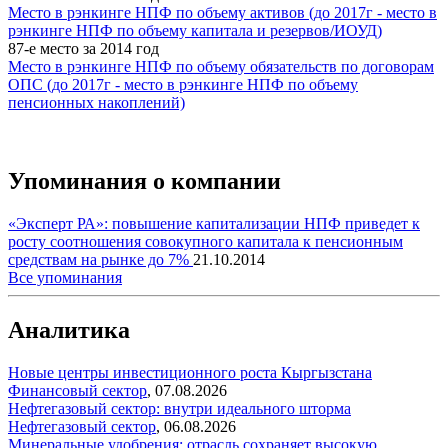
Место в рэнкинге НПФ по объему активов (до 2017г - место в
рэнкинге НПФ по объему капитала и резервов/ИОУД)
87-е место за 2014 год
Место в рэнкинге НПФ по объему обязательств по договорам
ОПС (до 2017г - место в рэнкинге НПФ по объему
пенсионных накоплений)
Упоминания о компании
«Эксперт РА»: повышение капитализации НПФ приведет к
росту соотношения совокупного капитала к пенсионным
средствам на рынке до 7%
21.10.2014
Все упоминания
Аналитика
Новые центры инвестиционного роста Кыргызстана
Финансовый сектор
,
07.08.2026
Нефтегазовый сектор: внутри идеального шторма
Нефтегазовый сектор
,
06.08.2026
Минеральные удобрения: отрасль сохраняет высокую