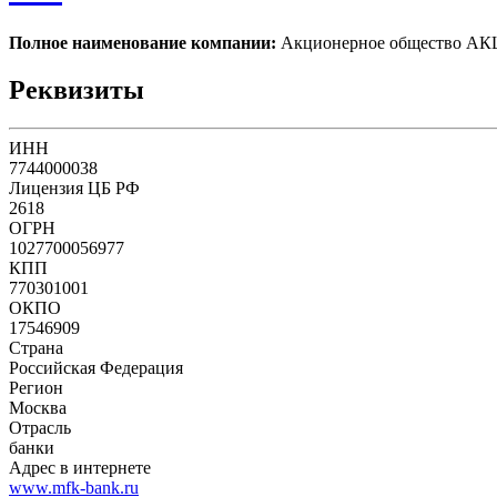
Полное наименование компании:
Акционерное обществ
Реквизиты
ИНН
7744000038
Лицензия ЦБ РФ
2618
ОГРН
1027700056977
КПП
770301001
ОКПО
17546909
Страна
Российская Федерация
Регион
Москва
Отрасль
банки
Адрес в интернете
www.mfk-bank.ru