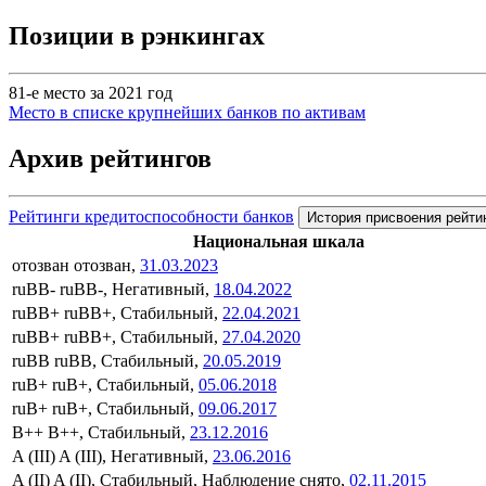
Позиции в рэнкингах
81-е место за 2021 год
Место в списке крупнейших банков по активам
Архив рейтингов
Рейтинги кредитоспособности банков
История присвоения рейти
Национальная шкала
отозван
отозван,
31.03.2023
ruBB-
ruBB-, Негативный,
18.04.2022
ruBB+
ruBB+, Стабильный,
22.04.2021
ruBB+
ruBB+, Стабильный,
27.04.2020
ruBB
ruBB, Стабильный,
20.05.2019
ruB+
ruB+, Стабильный,
05.06.2018
ruB+
ruB+, Стабильный,
09.06.2017
B++
B++, Стабильный,
23.12.2016
A (III)
A (III), Негативный,
23.06.2016
A (II)
A (II), Стабильный, Наблюдение снято,
02.11.2015