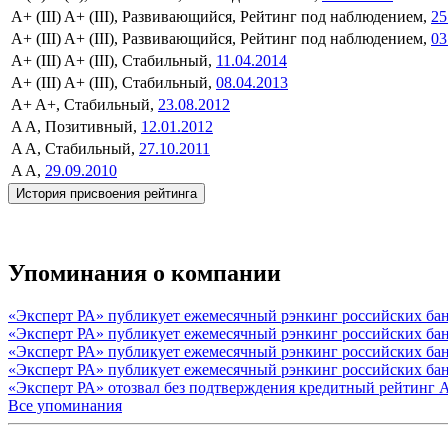
A+ (III)
A+ (III), Развивающийся, Рейтинг под наблюдением,
25
A+ (III)
A+ (III), Развивающийся, Рейтинг под наблюдением,
03
A+ (III)
A+ (III), Стабильный,
11.04.2014
A+ (III)
A+ (III), Стабильный,
08.04.2013
A+
A+, Стабильный,
23.08.2012
A
A, Позитивный,
12.01.2012
A
A, Стабильный,
27.10.2011
A
A,
29.09.2010
История присвоения рейтинга
Упоминания о компании
«Эксперт РА» публикует ежемесячный рэнкинг российских бан
«Эксперт РА» публикует ежемесячный рэнкинг российских бан
«Эксперт РА» публикует ежемесячный рэнкинг российских банк
«Эксперт РА» публикует ежемесячный рэнкинг российских бан
«Эксперт РА» отозвал без подтверждения кредитный 
Все упоминания