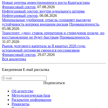
Новые центры инвестиционного роста Кыргызстана
Финансовый сектор
,
07.08.2026
Нефтегазовый сектор: внутри идеального шторма
Нефтегазовый сектор
,
06.08.2026
Минеральные удобрения: отрасль сохраняет высокую
устойчивость вопреки внешним рискам
Промышленность
,
05.08.2026
Транспорт: «дно» ставок операторов и стивидоров позади, но
восстановление не будет быстрым
Промышленность
,
31.07.2026
Рынок долгового капитала за II квартал 2026 года:
осторожный оптимизм сменился пессимизмом
Финансовый сектор
,
29.07.2026
Вся аналитика
Ежедневная E-mail рассылка
Подписаться
Об агентстве
Методологическая база
Раскрытие информации
Реквизиты