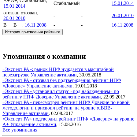
A+
A+, Стабильный,
Стабильный
-
15.01.2014
15.01.2014
отозван
отозван,
-
-
26.01.2010
26.01.2010
B++
B++,
16.11.2008
-
-
16.11.2008
История присвоения рейтинга
Упоминания о компании
«Эксперт РА»: рынок НПФ нуждается в масштабной
перезагрузке
Управление активами
,
30.05.2018
«Эксперт РА» отозвал без подтверждения рейтинг НПФ
«Доверие»
Управление активами
,
19.01.2018
«Эксперт РА» установил статус «под наблюдением» по
рейтингу НПФ Доверие
Управление активами
,
22.09.2017
«Эксперт РА» пересмотрел рейтинг НПФ Доверие по новой
методологии и присвоил рейтинг на уровне ruВВВ-
Управление активами
,
02.08.2017
«Эксперт РА» подтвердил рейтинг НПФ «Доверие» на уровне
А+
Управление активами
,
15.08.2016
Все упоминания