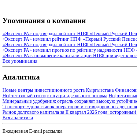
Упоминания о компании
«Эксперт РА» подтвердил рейтинг НПФ «Первый Русский Пенс
«Эксперт РА» изменил рейтинг НПФ «Первый Русский Пенси
«Эксперт РА» подтвердил рейтинг НПФ «Первый Русский Пен
«Эксперт РА» изменил прогноз по рейтингу надежности НПФ
«Эксперт РА»: повышение капитализации НПФ приведет к рос
Все упоминания
Аналитика
Новые центры инвестиционного роста Кыргызстана
Финансов
Нефтегазовый сектор: внутри идеального шторма
Нефтегазовы
Минеральные удобрения: отрасль сохраняет высокую устойчив
Транспорт: «дно» ставок операторов и стивидоров позади, но 
Рынок долгового капитала за II квартал 2026 года: осторожн
Вся аналитика
Ежедневная E-mail рассылка