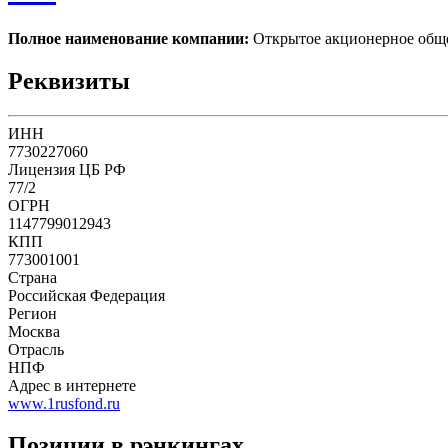
Полное наименование компании:
Открытое акционерное
Реквизиты
ИНН
7730227060
Лицензия ЦБ РФ
77/2
ОГРН
1147799012943
КПП
773001001
Страна
Российская Федерация
Регион
Москва
Отрасль
НПФ
Адрес в интернете
www.1rusfond.ru
Позиции в рэнкингах