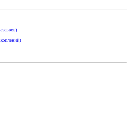
езервов)
акоплений)