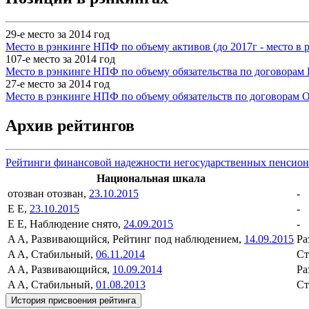
29-е место за 2014 год
Место в рэнкинге НПФ по объему активов (до 2017г - место в
107-е место за 2014 год
Место в рэнкинге НПФ по объему обязательства по договорам 
27-е место за 2014 год
Место в рэнкинге НПФ по объему обязательств по договорам 
Архив рейтингов
Рейтинги финансовой надежности негосударственных пенсио
Национальная шкала
отозван
отозван,
23.10.2015
-
E
E,
23.10.2015
-
E
E, Наблюдение снято,
24.09.2015
-
A
A, Развивающийся, Рейтинг под наблюдением,
14.09.2015
Ра
A
A, Стабильный,
06.11.2014
Ст
A
A, Развивающийся,
10.09.2014
Ра
A
A, Стабильный,
01.08.2013
Ст
История присвоения рейтинга