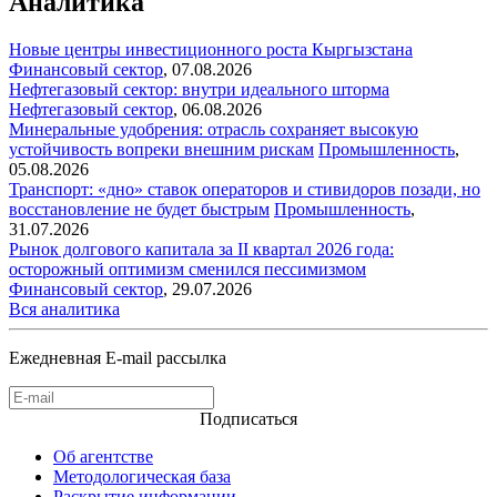
Аналитика
Новые центры инвестиционного роста Кыргызстана
Финансовый сектор
,
07.08.2026
Нефтегазовый сектор: внутри идеального шторма
Нефтегазовый сектор
,
06.08.2026
Минеральные удобрения: отрасль сохраняет высокую
устойчивость вопреки внешним рискам
Промышленность
,
05.08.2026
Транспорт: «дно» ставок операторов и стивидоров позади, но
восстановление не будет быстрым
Промышленность
,
31.07.2026
Рынок долгового капитала за II квартал 2026 года:
осторожный оптимизм сменился пессимизмом
Финансовый сектор
,
29.07.2026
Вся аналитика
Ежедневная E-mail рассылка
Подписаться
Об агентстве
Методологическая база
Раскрытие информации