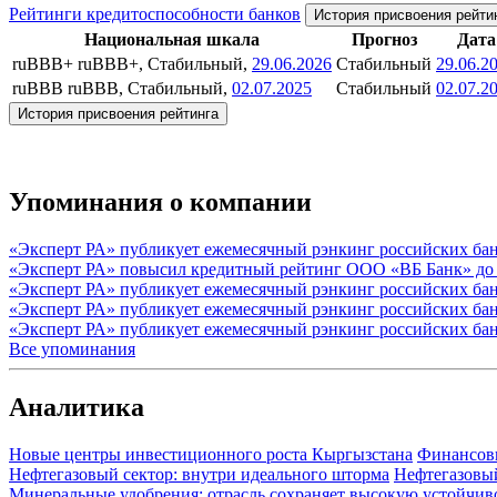
Рейтинги кредитоспособности банков
История присвоения рейти
Национальная шкала
Прогноз
Дата
ruBBB+
ruBBB+, Стабильный,
29.06.2026
Стабильный
29.06.2
ruBBB
ruBBB, Стабильный,
02.07.2025
Стабильный
02.07.2
История присвоения рейтинга
Упоминания о компании
«Эксперт РА» публикует ежемесячный рэнкинг российских бан
«Эксперт РА» повысил кредитный рейтинг ООО «ВБ Банк» до
«Эксперт РА» публикует ежемесячный рэнкинг российских бан
«Эксперт РА» публикует ежемесячный рэнкинг российских банк
«Эксперт РА» публикует ежемесячный рэнкинг российских бан
Все упоминания
Аналитика
Новые центры инвестиционного роста Кыргызстана
Финансов
Нефтегазовый сектор: внутри идеального шторма
Нефтегазовы
Минеральные удобрения: отрасль сохраняет высокую устойчив