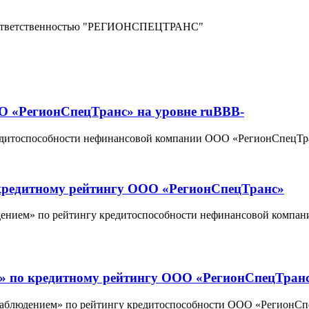
 ответственностью "РЕГИОНСПЕЦТРАНС"
О «РегионСпецТранс» на уровне ruBBB-
едитоспособности нефинансовой компании ООО «РегионСпецТран
о кредитному рейтингу ООО «РегионСпецТранс»
юдением» по рейтингу кредитоспособности нефинансовой компа
ем» по кредитному рейтингу ООО «РегионСпецТран
 наблюдением» по рейтингу кредитоспособности ООО «РегионСпе