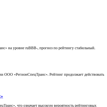
с» на уровне ruBBB-, прогноз по рейтингу стабильный.
нии ООО «РегионСпецТранс». Рейтинг продолжает действовать
с»
цТранс», что означает высокую вероятность рейтинговых