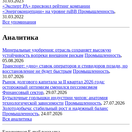
31.03.2023
«Эксперт РА» присвоил рейтинг компании
«Энергоконцепции» на уровне ruBB
Промышленность
,
31.03.2022
Все упоминания
Аналитика
Минеральные удобрения: отрасль сохраняет высокую
устойчивость вопреки внешним рискам
Промышленность
,
05.08.2026
Транспорт: «дно» ставок операторов и стивидоров позади, но
восстановление не будет быстрым
Промышленность
,
31.07.2026
Рынок долгового капитала за II квартал 2026 года:
осторожный оптимизм сменился пессимизмом
Финансовый сектор
,
29.07.2026
Бутылочные горлышки индустрии чипов: анатомия
технологической зависимости
Промышленность
,
27.07.2026
Золотодобыча: стабильный рост и надежный баланс
Промышленность
,
24.07.2026
Вся аналитика
Ежедневная E-mail рассылка